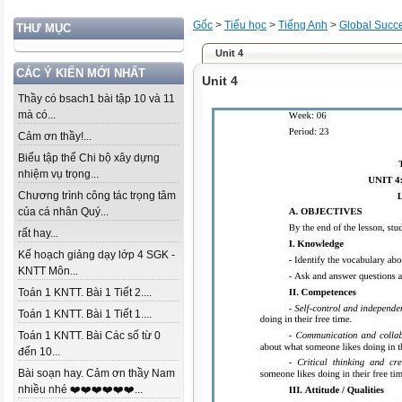
Gốc
>
Tiểu học
>
Tiếng Anh
>
Global Succ
THƯ MỤC
Unit 4
CÁC Ý KIẾN MỚI NHẤT
Unit 4
Thầy có bsach1 bài tập 10 và 11
mà có...
Cảm ơn thầy!...
Biểu tập thể Chi bộ xây dựng
nhiệm vụ trọng...
Chương trình công tác trọng tâm
của cá nhân Quý...
rất hay...
Kế hoạch giảng dạy lớp 4 SGK -
KNTT Môn...
Toán 1 KNTT. Bài 1 Tiết 2....
Toán 1 KNTT. Bài 1 Tiết 1....
Toán 1 KNTT. Bài Các số từ 0
đến 10...
Bài soạn hay. Cảm ơn thầy Nam
nhiều nhé ❤️❤️❤️❤️❤️❤️...