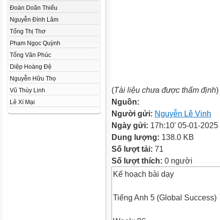
Đoàn Doãn Thiếu
Nguyễn Đình Lâm
Tống Thị Thơ
Phạm Ngọc Quỳnh
Tống Văn Phúc
Diệp Hoàng Đệ
Nguyễn Hữu Thọ
(
Tài liệu chưa được thẩm định
)
Vũ Thùy Linh
Nguồn:
Lê Xí Mại
Người gửi:
Nguyễn Lê Vinh
Ngày gửi:
17h:10' 05-01-2025
Dung lượng:
138.0 KB
Số lượt tải:
71
Số lượt thích:
0 người
Kế hoạch bài dạy
Tiếng Anh 5 (Global Success)