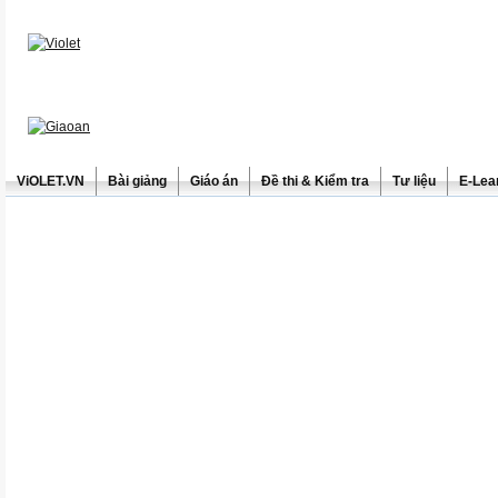
ViOLET.VN
Bài giảng
Giáo án
Đề thi & Kiểm tra
Tư liệu
E-Lea