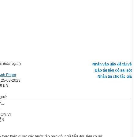
ợc thẩm định
)
Nhấn vào đây để tải về
Báo tài liệu có sai sót
Anh Phạm
Nhắn tin cho tác giả
' 25-03-2023
.5 KB
gười
./…
….
ĐƠN VỊ
YỆN
 thưc hiện được các bước tập hợp đội ngũ tiểu đội. làm cơ sở