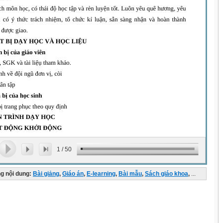
1
/
50
g nội dung:
Bài giảng
,
Giáo án
,
E-learning
,
Bài mẫu
,
Sách giáo khoa
,
...