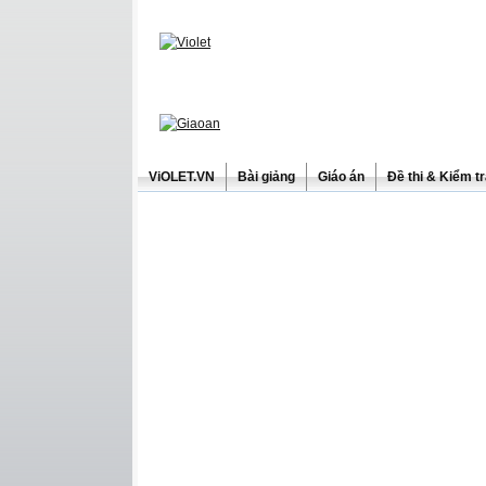
ViOLET.VN
Bài giảng
Giáo án
Đề thi & Kiểm t