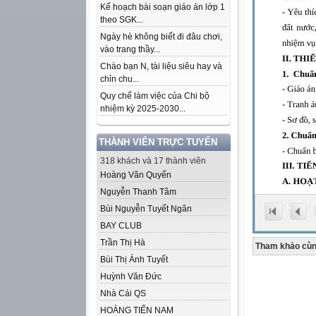
Kế hoạch bài soạn giáo án lớp 1
theo SGK...
Ngày hè không biết đi đâu chơi,
vào trang thầy...
Chào bạn N, tài liệu siêu hay và
chỉn chu...
Quy chế làm việc của Chi bộ
nhiệm kỳ 2025-2030...
THÀNH VIÊN TRỰC TUYẾN
318 khách và 17 thành viên
Hoàng Văn Quyến
Nguyễn Thanh Tâm
Bùi Nguyễn Tuyết Ngân
BAY CLUB
Trần Thị Hà
Tham khảo cùn
Bùi Thị Ánh Tuyết
Huỳnh Văn Đức
Nhà Cái QS
HOÀNG TIẾN NAM