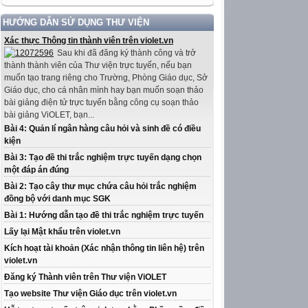
HƯỚNG DẪN SỬ DỤNG THƯ VIỆN
Xác thực Thông tin thành viên trên violet.vn
Sau khi đã đăng ký thành công và trở
thành thành viên của Thư viện trực tuyến, nếu bạn
muốn tạo trang riêng cho Trường, Phòng Giáo dục, Sở
Giáo dục, cho cá nhân mình hay bạn muốn soạn thảo
bài giảng điện tử trực tuyến bằng công cụ soạn thảo
bài giảng ViOLET, bạn...
Bài 4: Quản lí ngân hàng câu hỏi và sinh đề có điều
kiện
Bài 3: Tạo đề thi trắc nghiệm trực tuyến dạng chọn
một đáp án đúng
Bài 2: Tạo cây thư mục chứa câu hỏi trắc nghiệm
đồng bộ với danh mục SGK
Bài 1: Hướng dẫn tạo đề thi trắc nghiệm trực tuyến
Lấy lại Mật khẩu trên violet.vn
Kích hoạt tài khoản (Xác nhận thông tin liên hệ) trên
violet.vn
Đăng ký Thành viên trên Thư viện ViOLET
Tạo website Thư viện Giáo dục trên violet.vn