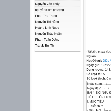
Nguyễn Văn Thủy
nguyênc kim phượng
Phan Thu Trang
Nguyễn Thị Hông
Hoàng Linh Ngọc
Nguyễn Thảo Ngân
Phạm Tuấn DŨng
Trà My Bùi Thị
(
Tài liệu chưa đư
Nguồn:
Người gửi:
Diệp 
Ngày gửi:
19h:27
Dung lượng:
143
Số lượt tải:
5
Số lượt thích:
0 n
Ngày soạn: …/…
Ngày dạy: …/…/
BÀI 4: ĐỘI NGŨ 
TIẾT 19: ÔN LU
I. MỤC TIÊU
1. Kiến thức
- Giúp H/S nắm và