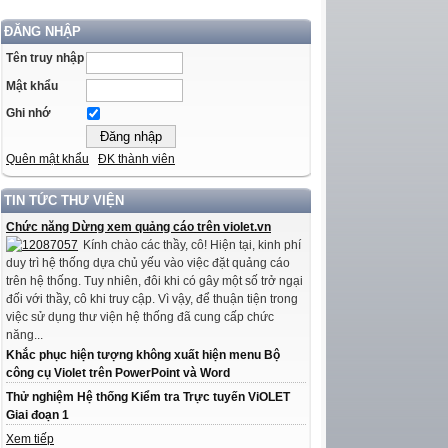
ĐĂNG NHẬP
Tên truy nhập
Mật khẩu
Ghi nhớ
Quên mật khẩu
ĐK thành viên
TIN TỨC THƯ VIỆN
Chức năng Dừng xem quảng cáo trên violet.vn
Kính chào các thầy, cô! Hiện tại, kinh phí
duy trì hệ thống dựa chủ yếu vào việc đặt quảng cáo
trên hệ thống. Tuy nhiên, đôi khi có gây một số trở ngại
đối với thầy, cô khi truy cập. Vì vậy, để thuận tiện trong
việc sử dụng thư viện hệ thống đã cung cấp chức
năng...
Khắc phục hiện tượng không xuất hiện menu Bộ
công cụ Violet trên PowerPoint và Word
Thử nghiệm Hệ thống Kiểm tra Trực tuyến ViOLET
Giai đoạn 1
Xem tiếp