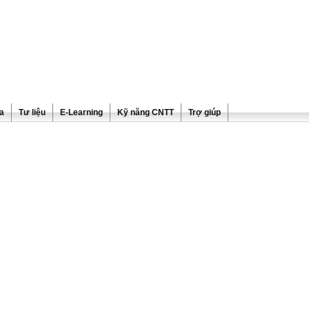
ra
Tư liệu
E-Learning
Kỹ năng CNTT
Trợ giúp