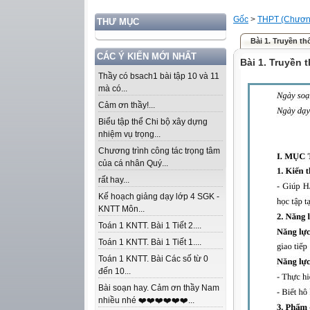
Gốc
>
THPT (Chương
THƯ MỤC
Bài 1. Truyền th
CÁC Ý KIẾN MỚI NHẤT
Bài 1. Truyền 
Thầy có bsach1 bài tập 10 và 11
mà có...
Cảm ơn thầy!...
Biểu tập thể Chi bộ xây dựng
nhiệm vụ trọng...
Chương trình công tác trọng tâm
của cá nhân Quý...
rất hay...
Kế hoạch giảng dạy lớp 4 SGK -
KNTT Môn...
Toán 1 KNTT. Bài 1 Tiết 2....
Toán 1 KNTT. Bài 1 Tiết 1....
Toán 1 KNTT. Bài Các số từ 0
đến 10...
Bài soạn hay. Cảm ơn thầy Nam
nhiều nhé ❤️❤️❤️❤️❤️❤️...