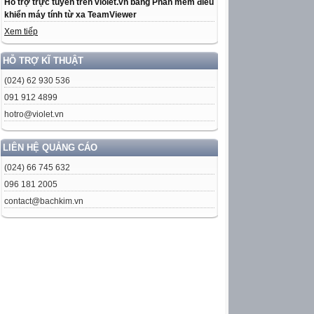
Hỗ trợ trực tuyến trên violet.vn bằng Phần mềm điều
khiển máy tính từ xa TeamViewer
Xem tiếp
HỖ TRỢ KĨ THUẬT
(024) 62 930 536
091 912 4899
hotro@violet.vn
LIÊN HỆ QUẢNG CÁO
(024) 66 745 632
096 181 2005
contact@bachkim.vn