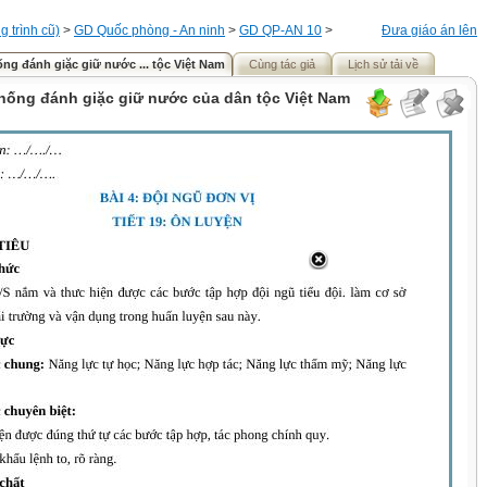
 trình cũ)
>
GD Quốc phòng - An ninh
>
GD QP-AN 10
>
Đưa giáo án lên
ống đánh giặc giữ nước ... tộc Việt Nam
Cùng tác giả
Lịch sử tải về
thống đánh giặc giữ nước của dân tộc Việt Nam