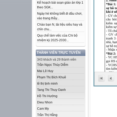
Kế hoạch bài soạn giáo án lớp 1
theo SGK...
Ngày hè không biết đi đâu chơi,
vào trang thầy...
Chào bạn N, tài liệu siêu hay và
chỉn chu...
Quy chế làm việc của Chi bộ
nhiệm kỳ 2025-2030...
THÀNH VIÊN TRỰC TUYẾN
343 khách và 29 thành viên
Trần Ngọc Thúy Diễm
Mai Lê Huy
Phạm Thị Bích Khuê
lê thị tịnh minh
Tang Thi Thuy Oanh
Hồ Thi Hướng
Dieu Nhon
Cam My
Trần Thị Hằng