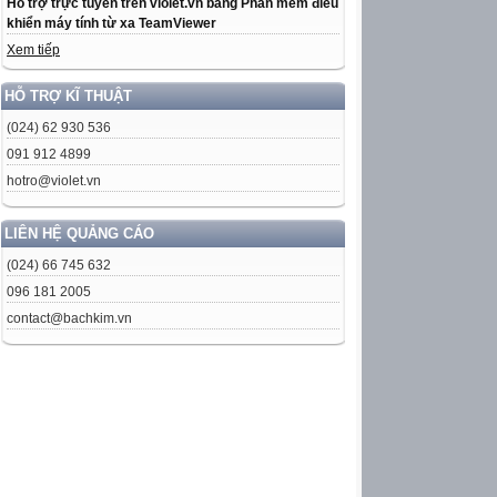
Hỗ trợ trực tuyến trên violet.vn bằng Phần mềm điều
khiển máy tính từ xa TeamViewer
Xem tiếp
HỖ TRỢ KĨ THUẬT
(024) 62 930 536
091 912 4899
hotro@violet.vn
LIÊN HỆ QUẢNG CÁO
(024) 66 745 632
096 181 2005
contact@bachkim.vn