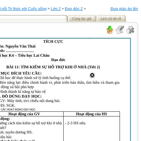
t nối Tri thức với Cuộc sống
>
Lớp 2
>
Đạo đức 2
>
Đưa giáo án lên
Cùng tác giả
Lịch sử tải về