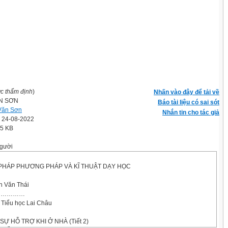
ợc thẩm định
)
Nhấn vào đây để tải về
N SƠN
Báo tài liệu có sai sót
Văn Sơn
Nhắn tin cho tác giả
' 24-08-2022
.5 KB
gười
HÁP PHƯƠNG PHÁP VÀ KĨ THUẬT DẠY HỌC
n Văn Thái
…………………
– Tiểu học Lai Châu
 SỰ HỖ TRỢ KHI Ở NHÀ (Tiết 2)