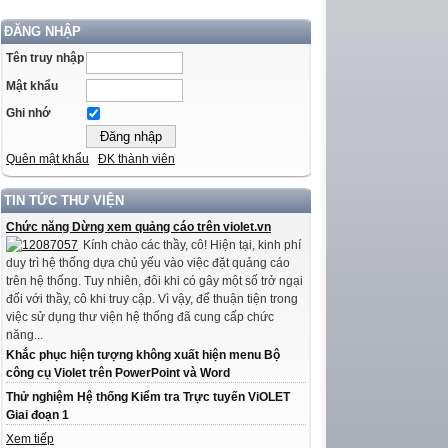
ĐĂNG NHẬP
Tên truy nhập
Mật khẩu
Ghi nhớ
Quên mật khẩu
ĐK thành viên
TIN TỨC THƯ VIỆN
Chức năng Dừng xem quảng cáo trên violet.vn
Kính chào các thầy, cô! Hiện tại, kinh phí
duy trì hệ thống dựa chủ yếu vào việc đặt quảng cáo
trên hệ thống. Tuy nhiên, đôi khi có gây một số trở ngại
đối với thầy, cô khi truy cập. Vì vậy, để thuận tiện trong
việc sử dụng thư viện hệ thống đã cung cấp chức
năng...
Khắc phục hiện tượng không xuất hiện menu Bộ
công cụ Violet trên PowerPoint và Word
Thử nghiệm Hệ thống Kiểm tra Trực tuyến ViOLET
Giai đoạn 1
Xem tiếp