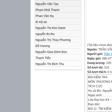
Nguyễn Văn Tạo
Phạm Nhã Thanh
Phan Văn Hạ
lê mỹ an
Nguyễn Thị Kim Oanh
nguyễn thị thu
Nguyễn Thị Thùy Phương
(
Tài liệu chưa đư
Đỗ Hương
Nguồn:
TRẦN VĂ
Nguyễn Giao Đình Đức
Người gửi:
Trần 
Thạch Tiến
Ngày gửi:
08h:47
Dung lượng:
105
Nguyễn Thi Bích Thu
Số lượt tải:
315
Số lượt thích:
0 n
BÀI KIỂM TRA
MÔN: PHƯƠNG P
TÍCH CỰC
Họ và tên: Nguyễ
Ngày sinh: 
Lớp Đại học K4 
Đạo đức
BÀI 11: TÌM KIẾM