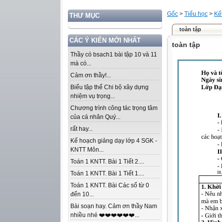
Gốc
>
Tiểu học
>
Kế
THƯ MỤC
toàn tập
CÁC Ý KIẾN MỚI NHẤT
toàn tập
Thầy có bsach1 bài tập 10 và 11
mà có...
Cảm ơn thầy!...
Biểu tập thể Chi bộ xây dựng
nhiệm vụ trọng...
Chương trình công tác trọng tâm
của cá nhân Quý...
rất hay...
Kế hoạch giảng dạy lớp 4 SGK -
KNTT Môn...
Toán 1 KNTT. Bài 1 Tiết 2....
Toán 1 KNTT. Bài 1 Tiết 1....
Toán 1 KNTT. Bài Các số từ 0
đến 10...
Bài soạn hay. Cảm ơn thầy Nam
nhiều nhé ❤️❤️❤️❤️❤️❤️...