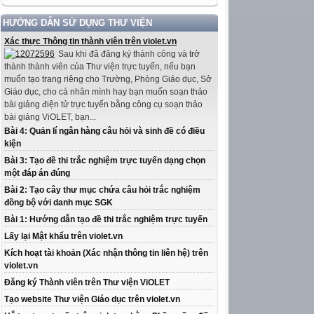
HƯỚNG DẪN SỬ DỤNG THƯ VIỆN
Xác thực Thông tin thành viên trên violet.vn
Sau khi đã đăng ký thành công và trở
thành thành viên của Thư viện trực tuyến, nếu bạn
muốn tạo trang riêng cho Trường, Phòng Giáo dục, Sở
Giáo dục, cho cá nhân mình hay bạn muốn soạn thảo
bài giảng điện tử trực tuyến bằng công cụ soạn thảo
bài giảng ViOLET, bạn...
Bài 4: Quản lí ngân hàng câu hỏi và sinh đề có điều
kiện
Bài 3: Tạo đề thi trắc nghiệm trực tuyến dạng chọn
một đáp án đúng
Bài 2: Tạo cây thư mục chứa câu hỏi trắc nghiệm
đồng bộ với danh mục SGK
Bài 1: Hướng dẫn tạo đề thi trắc nghiệm trực tuyến
Lấy lại Mật khẩu trên violet.vn
Kích hoạt tài khoản (Xác nhận thông tin liên hệ) trên
violet.vn
Đăng ký Thành viên trên Thư viện ViOLET
Tạo website Thư viện Giáo dục trên violet.vn