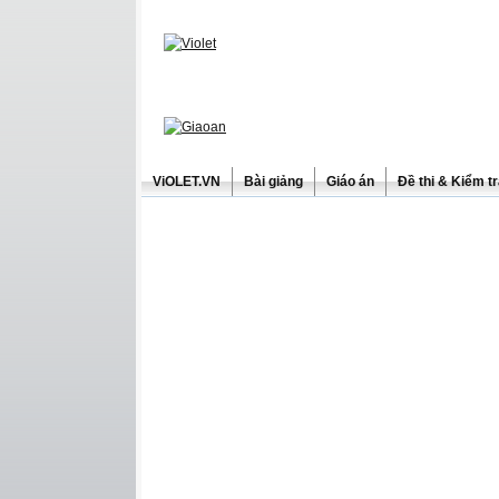
ViOLET.VN
Bài giảng
Giáo án
Đề thi & Kiểm t