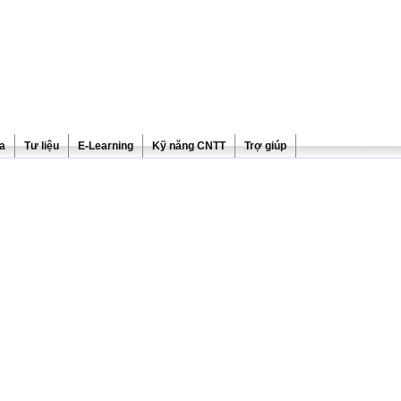
ra
Tư liệu
E-Learning
Kỹ năng CNTT
Trợ giúp