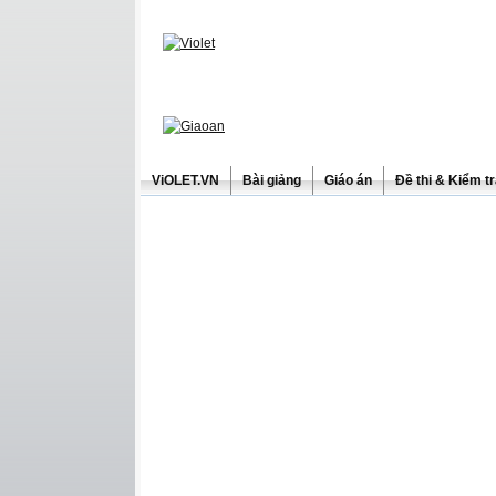
ViOLET.VN
Bài giảng
Giáo án
Đề thi & Kiểm t