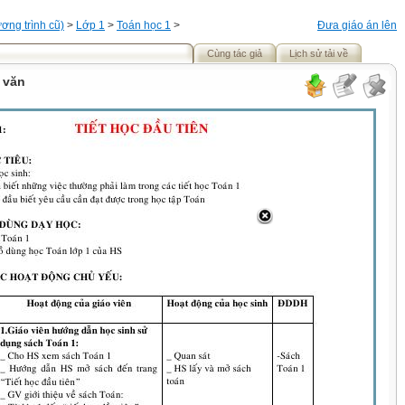
ơng trình cũ)
>
Lớp 1
>
Toán học 1
>
Đưa giáo án lên
Cùng tác giả
Lịch sử tải về
i văn