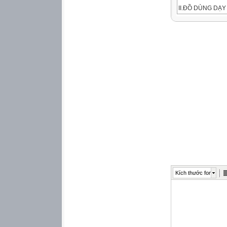
II.ĐỒ DÙNG DẠY
_ Sách Toán 1
_ Bộ đồ dùng học
III.CÁC HOẠT Đ
Thời gian
Hoạt động của 
Hoạt động của 
ĐDDH

5’
Kích thước font