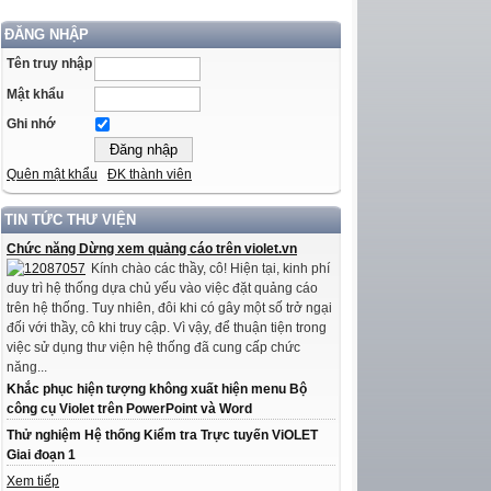
ĐĂNG NHẬP
Tên truy nhập
Mật khẩu
Ghi nhớ
Quên mật khẩu
ĐK thành viên
TIN TỨC THƯ VIỆN
Chức năng Dừng xem quảng cáo trên violet.vn
Kính chào các thầy, cô! Hiện tại, kinh phí
duy trì hệ thống dựa chủ yếu vào việc đặt quảng cáo
trên hệ thống. Tuy nhiên, đôi khi có gây một số trở ngại
đối với thầy, cô khi truy cập. Vì vậy, để thuận tiện trong
việc sử dụng thư viện hệ thống đã cung cấp chức
năng...
Khắc phục hiện tượng không xuất hiện menu Bộ
công cụ Violet trên PowerPoint và Word
Thử nghiệm Hệ thống Kiểm tra Trực tuyến ViOLET
Giai đoạn 1
Xem tiếp