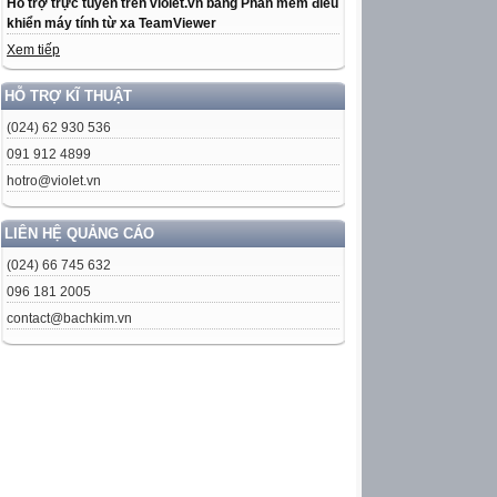
Hỗ trợ trực tuyến trên violet.vn bằng Phần mềm điều
khiển máy tính từ xa TeamViewer
Xem tiếp
HỖ TRỢ KĨ THUẬT
(024) 62 930 536
091 912 4899
hotro@violet.vn
LIÊN HỆ QUẢNG CÁO
(024) 66 745 632
096 181 2005
contact@bachkim.vn