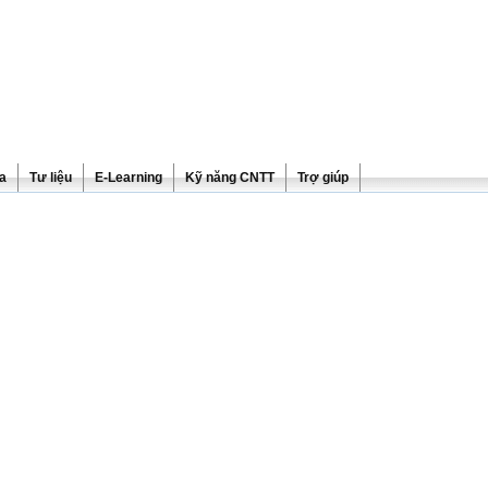
ra
Tư liệu
E-Learning
Kỹ năng CNTT
Trợ giúp