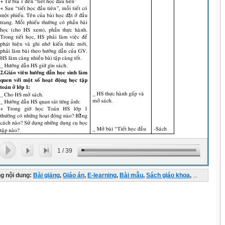
1
/
39
g nội dung:
Bài giảng
,
Giáo án
,
E-learning
,
Bài mẫu
,
Sách giáo khoa
,
...