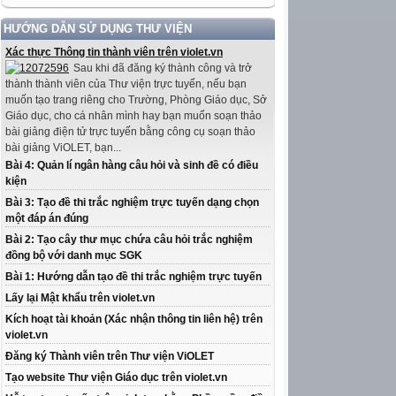
HƯỚNG DẪN SỬ DỤNG THƯ VIỆN
Xác thực Thông tin thành viên trên violet.vn
Sau khi đã đăng ký thành công và trở
thành thành viên của Thư viện trực tuyến, nếu bạn
muốn tạo trang riêng cho Trường, Phòng Giáo dục, Sở
Giáo dục, cho cá nhân mình hay bạn muốn soạn thảo
bài giảng điện tử trực tuyến bằng công cụ soạn thảo
bài giảng ViOLET, bạn...
Bài 4: Quản lí ngân hàng câu hỏi và sinh đề có điều
kiện
Bài 3: Tạo đề thi trắc nghiệm trực tuyến dạng chọn
một đáp án đúng
Bài 2: Tạo cây thư mục chứa câu hỏi trắc nghiệm
đồng bộ với danh mục SGK
Bài 1: Hướng dẫn tạo đề thi trắc nghiệm trực tuyến
Lấy lại Mật khẩu trên violet.vn
Kích hoạt tài khoản (Xác nhận thông tin liên hệ) trên
violet.vn
Đăng ký Thành viên trên Thư viện ViOLET
Tạo website Thư viện Giáo dục trên violet.vn