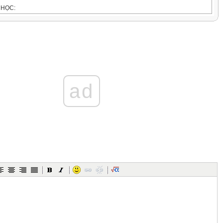
 HỌC:
 Toán lớp 1 của HS
ỘNG CHỦ YẾU:
giáo viên
học sinh
ad