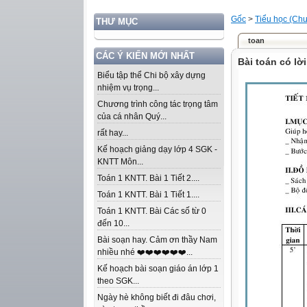
Gốc
>
Tiểu học (Chư
THƯ MỤC
toan
CÁC Ý KIẾN MỚI NHẤT
Bài toán có lờ
Biểu tập thể Chi bộ xây dựng
nhiệm vụ trọng...
Chương trình công tác trọng tâm
của cá nhân Quý...
rất hay...
Kế hoạch giảng dạy lớp 4 SGK -
KNTT Môn...
Toán 1 KNTT. Bài 1 Tiết 2....
Toán 1 KNTT. Bài 1 Tiết 1....
Toán 1 KNTT. Bài Các số từ 0
đến 10...
Bài soạn hay. Cảm ơn thầy Nam
nhiều nhé ❤️❤️❤️❤️❤️❤️...
Kế hoạch bài soạn giáo án lớp 1
theo SGK...
Ngày hè không biết đi đâu chơi,