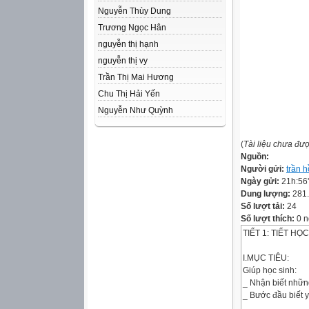
Nguyễn Thùy Dung
Trương Ngọc Hân
nguyễn thị hạnh
nguyễn thị vy
Trần Thị Mai Hương
Chu Thị Hải Yến
Nguyễn Như Quỳnh
(
Tài liệu chưa đư
Nguồn:
Người gửi:
trần 
Ngày gửi:
21h:56
Dung lượng:
281
Số lượt tải:
24
Số lượt thích:
0 n
TIẾT 1: TIẾT HỌ
I.MỤC TIÊU:
Giúp học sinh:
_ Nhận biết những
_ Bước đầu biết 