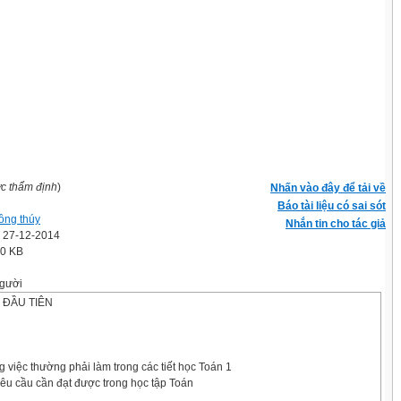
ợc thẩm định
)
Nhấn vào đây để tải về
Báo tài liệu có sai sót
hồng thúy
Nhắn tin cho tác giả
' 27-12-2014
.0 KB
gười
C ĐẦU TIÊN
 việc thường phải làm trong các tiết học Toán 1
yêu cầu cần đạt được trong học tập Toán