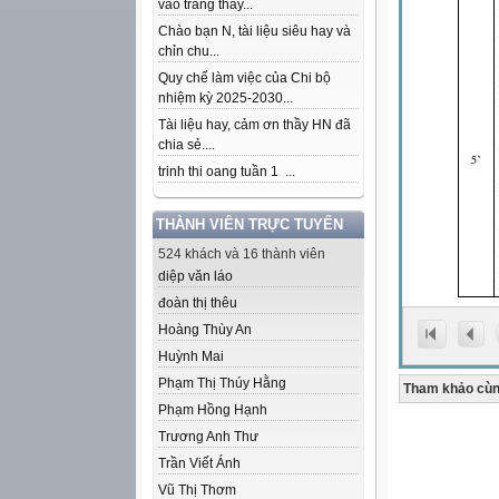
vào trang thầy...
Chào bạn N, tài liệu siêu hay và
chỉn chu...
Quy chế làm việc của Chi bộ
nhiệm kỳ 2025-2030...
Tài liệu hay, cảm ơn thầy HN đã
chia sẻ....
trinh thi oang tuần 1 ...
THÀNH VIÊN TRỰC TUYẾN
524 khách và 16 thành viên
diệp văn láo
đoàn thị thêu
Hoàng Thùy An
Huỳnh Mai
Phạm Thị Thúy Hằng
Tham khảo cùn
Phạm Hồng Hạnh
Trương Anh Thư
Trần Viết Ánh
Vũ Thị Thơm