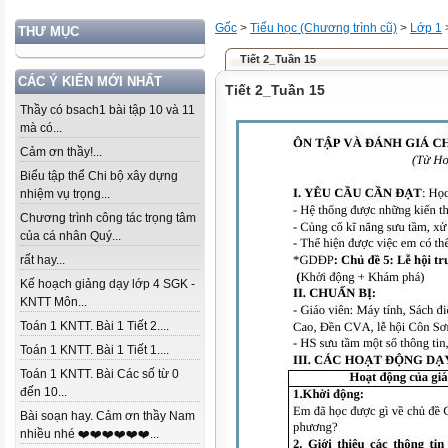
Gốc
>
Tiểu học (Chương trình cũ)
>
Lớp 1
THƯ MỤC
Tiết 2_Tuần 15
CÁC Ý KIẾN MỚI NHẤT
Tiết 2_Tuần 15
Thầy có bsach1 bài tập 10 và 11
mà có...
Cảm ơn thầy!...
Biểu tập thể Chi bộ xây dựng
nhiệm vụ trọng...
Chương trình công tác trọng tâm
của cá nhân Quý...
rất hay...
Kế hoạch giảng dạy lớp 4 SGK -
KNTT Môn...
Toán 1 KNTT. Bài 1 Tiết 2....
Toán 1 KNTT. Bài 1 Tiết 1....
Toán 1 KNTT. Bài Các số từ 0
đến 10...
Bài soạn hay. Cảm ơn thầy Nam
nhiều nhé ❤️❤️❤️❤️❤️❤️...