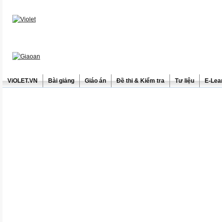
ViOLET.VN
Bài giảng
Giáo án
Đề thi & Kiểm tra
Tư liệu
E-Lea