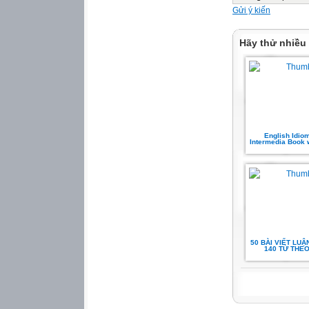
Gửi ý kiến
Hãy thử nhiều
English Idio
Intermedia Book 
50 BÀI VIẾT LUẬ
140 TỪ THEO