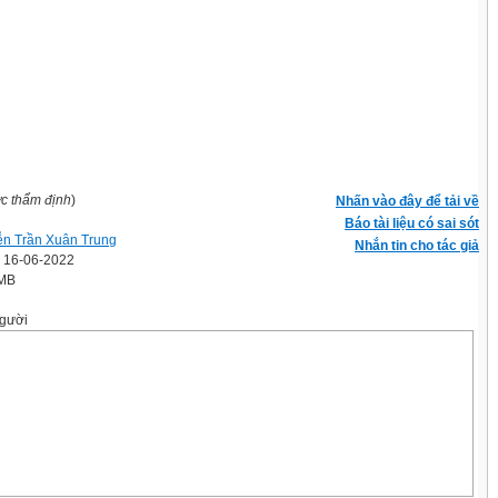
ợc thẩm định
)
Nhấn vào đây để tải về
Báo tài liệu có sai sót
n Trần Xuân Trung
Nhắn tin cho tác giả
' 16-06-2022
 MB
gười