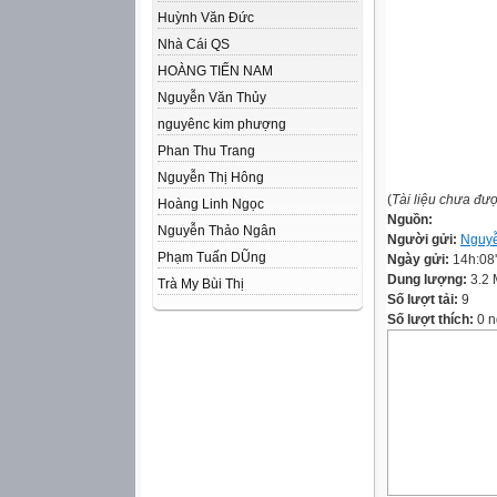
Huỳnh Văn Đức
Nhà Cái QS
HOÀNG TIẾN NAM
Nguyễn Văn Thủy
nguyênc kim phượng
Phan Thu Trang
Nguyễn Thị Hông
(
Tài liệu chưa đư
Hoàng Linh Ngọc
Nguồn:
Nguyễn Thảo Ngân
Người gửi:
Nguyễ
Phạm Tuấn DŨng
Ngày gửi:
14h:08
Dung lượng:
3.2
Trà My Bùi Thị
Số lượt tải:
9
Số lượt thích:
0 n