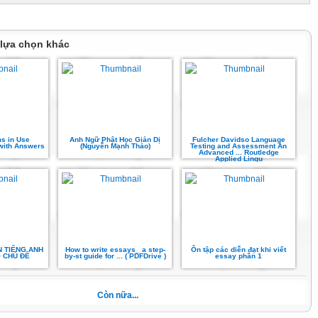
 lựa chọn khác
ms in Use
Anh Ngữ Phật Học Giản Dị
Fulcher Davidso Language
with Answers
(Nguyễn Mạnh Thảo)
Testing and Assessment An
Advanced ... Routledge
Applied Lingu
N TIẾNG ANH
How to write essays_ a step-
Ôn tập các diễn đạt khi viết
 CHỦ ĐỀ
by-st guide for ... ( PDFDrive )
essay phần 1
Còn nữa...