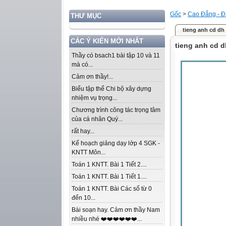
Gốc
>
Cao Đẳng - Đ
THƯ MỤC
tieng anh cd dh
CÁC Ý KIẾN MỚI NHẤT
tieng anh cd d
Thầy có bsach1 bài tập 10 và 11
mà có...
Cảm ơn thầy!...
Biểu tập thể Chi bộ xây dựng
nhiệm vụ trọng...
Chương trình công tác trọng tâm
của cá nhân Quý...
rất hay...
Kế hoạch giảng dạy lớp 4 SGK -
KNTT Môn...
Toán 1 KNTT. Bài 1 Tiết 2....
Toán 1 KNTT. Bài 1 Tiết 1....
Toán 1 KNTT. Bài Các số từ 0
đến 10...
Bài soạn hay. Cảm ơn thầy Nam
nhiều nhé ❤️❤️❤️❤️❤️❤️...