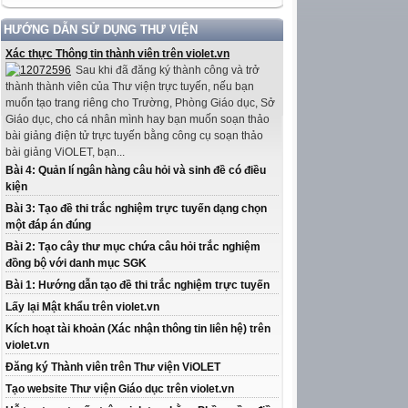
HƯỚNG DẪN SỬ DỤNG THƯ VIỆN
Xác thực Thông tin thành viên trên violet.vn
Sau khi đã đăng ký thành công và trở
thành thành viên của Thư viện trực tuyến, nếu bạn
muốn tạo trang riêng cho Trường, Phòng Giáo dục, Sở
Giáo dục, cho cá nhân mình hay bạn muốn soạn thảo
bài giảng điện tử trực tuyến bằng công cụ soạn thảo
bài giảng ViOLET, bạn...
Bài 4: Quản lí ngân hàng câu hỏi và sinh đề có điều
kiện
Bài 3: Tạo đề thi trắc nghiệm trực tuyến dạng chọn
một đáp án đúng
Bài 2: Tạo cây thư mục chứa câu hỏi trắc nghiệm
đồng bộ với danh mục SGK
Bài 1: Hướng dẫn tạo đề thi trắc nghiệm trực tuyến
Lấy lại Mật khẩu trên violet.vn
Kích hoạt tài khoản (Xác nhận thông tin liên hệ) trên
violet.vn
Đăng ký Thành viên trên Thư viện ViOLET
Tạo website Thư viện Giáo dục trên violet.vn