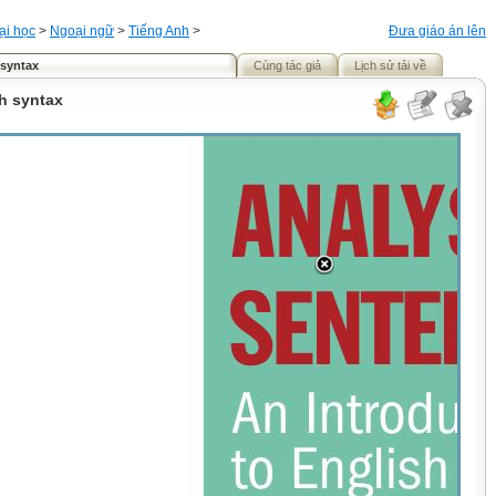
ại học
>
Ngoại ngữ
>
Tiếng Anh
>
Đưa giáo án lên
 syntax
Cùng tác giả
Lịch sử tải về
h syntax