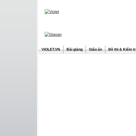
ViOLET.VN
Bài giảng
Giáo án
Đề thi & Kiểm t