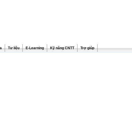
ra
Tư liệu
E-Learning
Kỹ năng CNTT
Trợ giúp