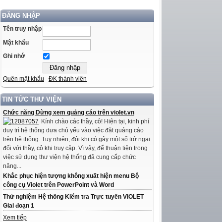
ĐĂNG NHẬP
Tên truy nhập
Mật khẩu
Ghi nhớ
Quên mật khẩu
ĐK thành viên
TIN TỨC THƯ VIỆN
Chức năng Dừng xem quảng cáo trên violet.vn
Kính chào các thầy, cô! Hiện tại, kinh phí
duy trì hệ thống dựa chủ yếu vào việc đặt quảng cáo
trên hệ thống. Tuy nhiên, đôi khi có gây một số trở ngại
đối với thầy, cô khi truy cập. Vì vậy, để thuận tiện trong
việc sử dụng thư viện hệ thống đã cung cấp chức
năng...
Khắc phục hiện tượng không xuất hiện menu Bộ
công cụ Violet trên PowerPoint và Word
Thử nghiệm Hệ thống Kiểm tra Trực tuyến ViOLET
Giai đoạn 1
Xem tiếp