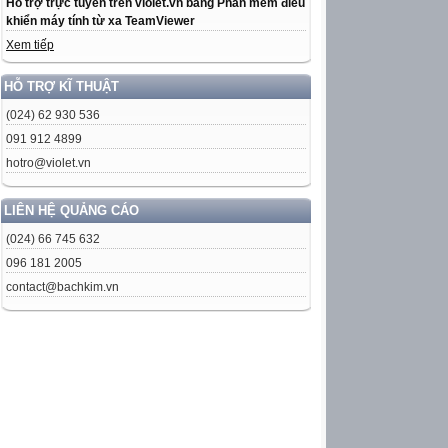
Hỗ trợ trực tuyến trên violet.vn bằng Phần mềm điều
khiển máy tính từ xa TeamViewer
Xem tiếp
HỖ TRỢ KĨ THUẬT
(024) 62 930 536
091 912 4899
hotro@violet.vn
LIÊN HỆ QUẢNG CÁO
(024) 66 745 632
096 181 2005
contact@bachkim.vn