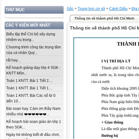
Gốc
>
Trung học cơ sở
>
Cánh Diều
>
Địa l
THƯ MỤC
Thông tin về thành phố Hồ Chí Minh
CÁC Ý KIẾN MỚI NHẤT
Thông tin về thành phố Hồ Chí 
Biểu tập thể Chi bộ xây dựng
nhiệm vụ trọng...
Chương trình công tác trọng tâm
của cá nhân Quý...
rất hay...
Kế hoạch giảng dạy lớp 4 SGK -
KNTT Môn...
Toán 1 KNTT. Bài 1 Tiết 2....
Toán 1 KNTT. Bài 1 Tiết 1....
Toán 1 KNTT. Bài Các số từ 0
đến 10...
Bài soạn hay. Cảm ơn thầy Nam
nhiều nhé ❤️❤️❤️❤️❤️❤️...
Kế hoạch bài soạn giáo án lớp 1
theo SGK...
Ngày hè không biết đi đâu chơi,