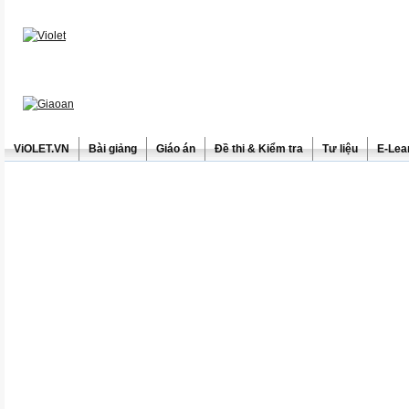
ViOLET.VN
Bài giảng
Giáo án
Đề thi & Kiểm tra
Tư liệu
E-Lea