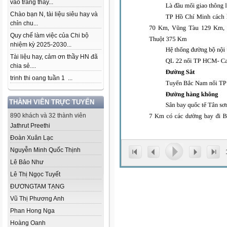
vào trang thầy...
Chào bạn N, tài liệu siêu hay và
chỉn chu...
Quy chế làm việc của Chi bộ
nhiệm kỳ 2025-2030...
Tài liệu hay, cảm ơn thầy HN đã
chia sẻ....
trinh thi oang tuần 1 ...
THÀNH VIÊN TRỰC TUYẾN
890 khách và 32 thành viên
Jathrut Preethi
Đoàn Xuân Lạc
Nguyễn Minh Quốc Thịnh
Lê Bảo Như
Lê Thị Ngọc Tuyết
ĐƯƠNGTAM TẠNG
Vũ Thị Phương Anh
Phan Hong Nga
Hoàng Oanh