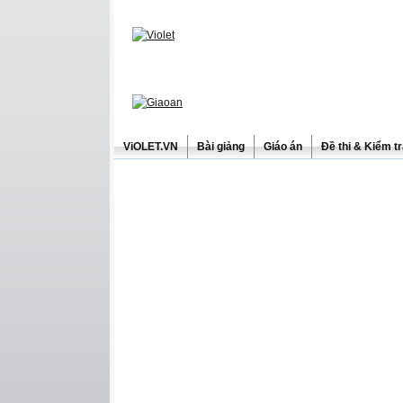
ViOLET.VN
Bài giảng
Giáo án
Đề thi & Kiểm t