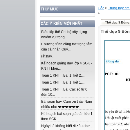
Gốc
>
Trung học cơ
THƯ MỤC
>
Thể dục 9 Bóng
CÁC Ý KIẾN MỚI NHẤT
Thể dục 9 Bón
Biểu tập thể Chi bộ xây dựng
nhiệm vụ trọng...
Chương trình công tác trọng tâm
của cá nhân Quý...
rất hay...
Kế hoạch giảng dạy lớp 4 SGK -
KNTT Môn...
Toán 1 KNTT. Bài 1 Tiết 2....
Toán 1 KNTT. Bài 1 Tiết 1....
Toán 1 KNTT. Bài Các số từ 0
đến 10...
Bài soạn hay. Cảm ơn thầy Nam
nhiều nhé ❤️❤️❤️❤️❤️❤️...
Kế hoạch bài soạn giáo án lớp 1
theo SGK...
Ngày hè không biết đi đâu chơi,