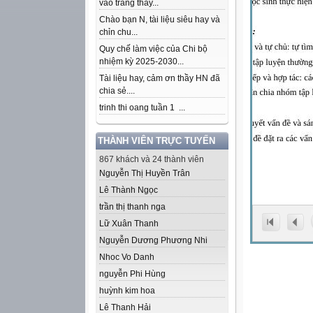
vào trang thầy...
Chào bạn N, tài liệu siêu hay và
chỉn chu...
Quy chế làm việc của Chi bộ
nhiệm kỳ 2025-2030...
Tài liệu hay, cảm ơn thầy HN đã
chia sẻ....
trinh thi oang tuần 1 ...
THÀNH VIÊN TRỰC TUYẾN
867 khách và 24 thành viên
Nguyễn Thị Huyền Trân
Lê Thành Ngọc
trần thị thanh nga
Lữ Xuân Thanh
Nguyễn Dương Phương Nhi
Nhoc Vo Danh
nguyễn Phi Hùng
huỳnh kim hoa
Lê Thanh Hải