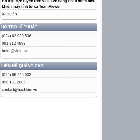
Hỗ trợ trực tuyến trên violet.vn bằng Phần mềm điều
khiển máy tính từ xa TeamViewer
Xem tiếp
HỖ TRỢ KĨ THUẬT
(024) 62 930 536
091 912 4899
hotro@violet.vn
LIÊN HỆ QUẢNG CÁO
(024) 66 745 632
096 181 2005
contact@bachkim.vn