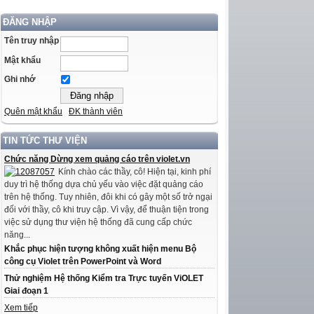
ĐĂNG NHẬP
Tên truy nhập
Mật khẩu
Ghi nhớ
Quên mật khẩu
ĐK thành viên
TIN TỨC THƯ VIỆN
Chức năng Dừng xem quảng cáo trên violet.vn
Kính chào các thầy, cô! Hiện tại, kinh phí
duy trì hệ thống dựa chủ yếu vào việc đặt quảng cáo
trên hệ thống. Tuy nhiên, đôi khi có gây một số trở ngại
đối với thầy, cô khi truy cập. Vì vậy, để thuận tiện trong
việc sử dụng thư viện hệ thống đã cung cấp chức
năng...
Khắc phục hiện tượng không xuất hiện menu Bộ
công cụ Violet trên PowerPoint và Word
Thử nghiệm Hệ thống Kiểm tra Trực tuyến ViOLET
Giai đoạn 1
Xem tiếp