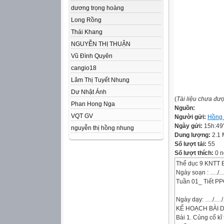
dương trọng hoàng
Long Rồng
Thái Khang
NGUYỄN THỊ THUẬN
Vũ Đình Quyên
cangio18
Lâm Thị Tuyết Nhung
Dư Nhật Ánh
(
Tài liệu chưa đư
Phan Hong Nga
Nguồn:
VQT GV
Người gửi:
Hồng
Ngày gửi:
15h:49
nguyễn thị hồng nhung
Dung lượng:
2.1
Số lượt tải:
55
Số lượt thích:
0 n
Thể dục 9 KNTT 
Ngày soạn : …./…
Tuần 01_ Tiết PP
Ngày dạy: …./….
KẾ HOẠCH BÀI D
Bài 1. Củng cố kĩ