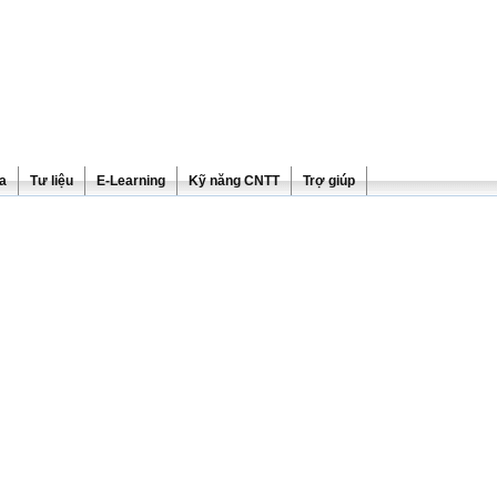
ra
Tư liệu
E-Learning
Kỹ năng CNTT
Trợ giúp