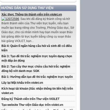
HƯỚNG DẪN SỬ DỤNG THƯ VIỆN
Xác thực Thông tin thành viên trên violet.vn
Sau khi đã đăng ký thành công và trở
thành thành viên của Thư viện trực tuyến, nếu bạn
muốn tạo trang riêng cho Trường, Phòng Giáo dục, Sở
Giáo dục, cho cá nhân mình hay bạn muốn soạn thảo
bài giảng điện tử trực tuyến bằng công cụ soạn thảo
bài giảng ViOLET, bạn...
Bài 4: Quản lí ngân hàng câu hỏi và sinh đề có điều
kiện
Bài 3: Tạo đề thi trắc nghiệm trực tuyến dạng chọn
một đáp án đúng
Bài 2: Tạo cây thư mục chứa câu hỏi trắc nghiệm
đồng bộ với danh mục SGK
Bài 1: Hướng dẫn tạo đề thi trắc nghiệm trực tuyến
Lấy lại Mật khẩu trên violet.vn
Kích hoạt tài khoản (Xác nhận thông tin liên hệ) trên
violet.vn
Đăng ký Thành viên trên Thư viện ViOLET
Tạo website Thư viện Giáo dục trên violet.vn