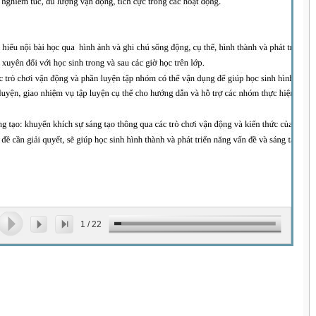
1
/
22