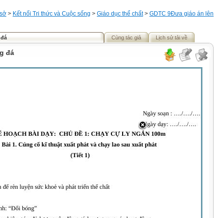
 sở
>
Kết nối Tri thức và Cuộc sống
>
Giáo dục thể chất
>
GDTC 9
Đưa giáo án lên
 đá
Cùng tác giả
Lịch sử tải về
g đá