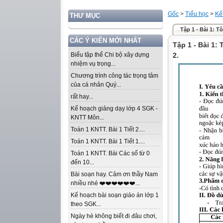
Gốc
>
Tiểu học
>
Kế
THƯ MỤC
Tập 1 - Bài 1: Tôi
CÁC Ý KIẾN MỚI NHẤT
Tập 1 - Bài 1: 
Biểu tập thể Chi bộ xây dựng
2.
nhiệm vụ trọng...
Chương trình công tác trọng tâm
của cá nhân Quý...
rất hay...
Kế hoạch giảng dạy lớp 4 SGK -
KNTT Môn...
Toán 1 KNTT. Bài 1 Tiết 2....
Toán 1 KNTT. Bài 1 Tiết 1....
Toán 1 KNTT. Bài Các số từ 0
đến 10...
Bài soạn hay. Cảm ơn thầy Nam
nhiều nhé ❤️❤️❤️❤️❤️❤️...
Kế hoạch bài soạn giáo án lớp 1
theo SGK...
Ngày hè không biết đi đâu chơi,