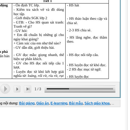
1
/
3
g nội dung:
Bài giảng
,
Giáo án
,
E-learning
,
Bài mẫu
,
Sách giáo khoa
,
...