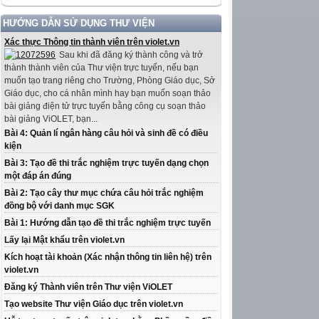
HƯỚNG DẪN SỬ DỤNG THƯ VIỆN
Xác thực Thông tin thành viên trên violet.vn
Sau khi đã đăng ký thành công và trở
thành thành viên của Thư viện trực tuyến, nếu bạn
muốn tạo trang riêng cho Trường, Phòng Giáo dục, Sở
Giáo dục, cho cá nhân mình hay bạn muốn soạn thảo
bài giảng điện tử trực tuyến bằng công cụ soạn thảo
bài giảng ViOLET, bạn...
Bài 4: Quản lí ngân hàng câu hỏi và sinh đề có điều
kiện
Bài 3: Tạo đề thi trắc nghiệm trực tuyến dạng chọn
một đáp án đúng
Bài 2: Tạo cây thư mục chứa câu hỏi trắc nghiệm
đồng bộ với danh mục SGK
Bài 1: Hướng dẫn tạo đề thi trắc nghiệm trực tuyến
Lấy lại Mật khẩu trên violet.vn
Kích hoạt tài khoản (Xác nhận thông tin liên hệ) trên
violet.vn
Đăng ký Thành viên trên Thư viện ViOLET
Tạo website Thư viện Giáo dục trên violet.vn