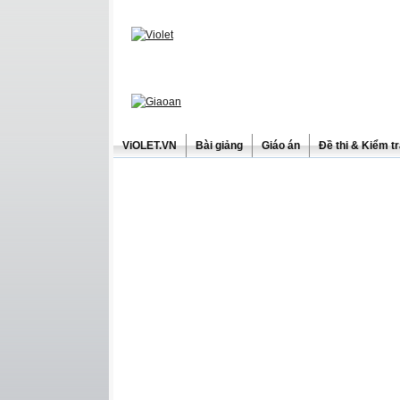
ViOLET.VN
Bài giảng
Giáo án
Đề thi & Kiểm t