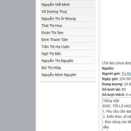
Nguyễn Viết Minh
Vũ Dương Thuỳ
Nguyễn Thị Ái Nhung
Thái Thị Hoa
Đoàn Thị Sen
Đinh Thanh Tâm
Trần Thị Hạ Uyên
Ngô Thị Bắc
Nguyễn Thị Nguyên
(
Tài liệu chưa đư
Bùi Thị Hiệp
Nguồn:
Người gửi:
TH A
Nguyễn Minh Nguyên
Ngày gửi:
15h:58
Dung lượng:
16.
Số lượt tải:
80
Số lượt thích:
0 n
Tiếng Việt
ĐỌC: TÔI LÀ HỌC
I. Yêu cầu cần đạ
1. Kiến thức, kĩ n
- Đọc đúng các t
đầu