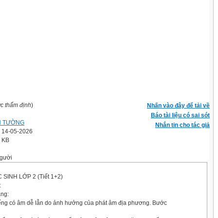
ợc thẩm định
)
Nhấn vào đây để tải về
Báo tài liệu có sai sót
N TƯỜNG
Nhắn tin cho tác giả
' 14-05-2026
6 KB
gười
 SINH LỚP 2 (Tiết 1+2)
t
ăng:
iếng có âm dễ lẫn do ảnh hưởng của phát âm địa phương. Bước