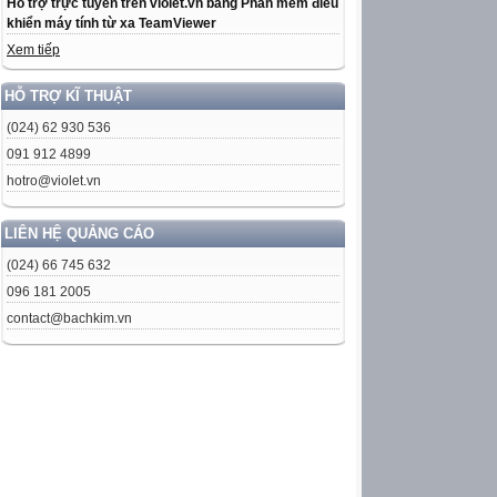
Hỗ trợ trực tuyến trên violet.vn bằng Phần mềm điều
khiển máy tính từ xa TeamViewer
Xem tiếp
HỖ TRỢ KĨ THUẬT
(024) 62 930 536
091 912 4899
hotro@violet.vn
LIÊN HỆ QUẢNG CÁO
(024) 66 745 632
096 181 2005
contact@bachkim.vn