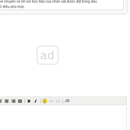
 kể chuyện và lời nói trực tiếp của nhân vật được đặt trong dấu
ữ điệu phù hợp.
các sự việc trong câu chuyện Tôi là học sinh lớp 2. Hiểu được
vẻ của bạn học sinh trong ngày khai giảng năm học lớp 2.
g toàn bài, biế ngắtt nghỉ hơi
 và phát triển năng lực văn học: nhận biết các nhân vật, diễn biến
chuyện.
ad
 mến bạn bè, niềm vui khi đến trường
ọc:
g dạy học chủ yếu:
V
S
ở và đồ dùng
lớp 2
eo cặp và