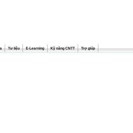
ra
Tư liệu
E-Learning
Kỹ năng CNTT
Trợ giúp