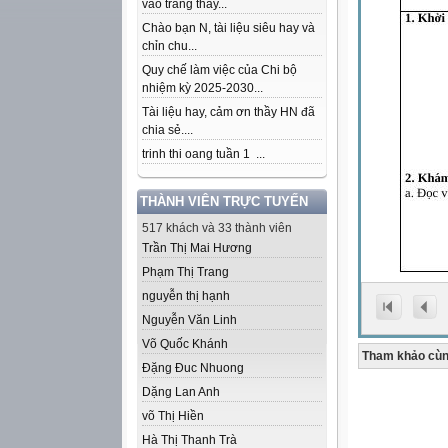
vào trang thầy...
Chào bạn N, tài liệu siêu hay và
chỉn chu...
Quy chế làm việc của Chi bộ
nhiệm kỳ 2025-2030...
Tài liệu hay, cảm ơn thầy HN đã
chia sẻ....
trinh thi oang tuần 1 ...
THÀNH VIÊN TRỰC TUYẾN
517 khách và 33 thành viên
Trần Thị Mai Hương
Phạm Thị Trang
nguyễn thị hạnh
Nguyễn Văn Linh
Võ Quốc Khánh
Tham khảo cùn
Đặng Đuc Nhuong
Dặng Lan Anh
võ Thị Hiền
Hà Thị Thanh Trà