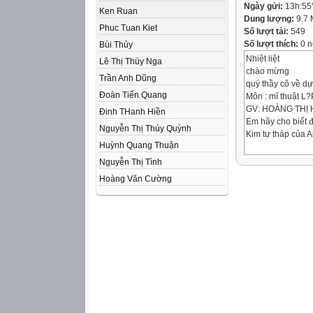
Ngày gửi:
13h:55
Ken Ruan
Dung lượng:
9.7
Phuc Tuan Kiet
Số lượt tải:
549
Số lượt thích:
0 n
Bùi Thủy
Nhiệt liệt
Lê Thị Thúy Nga
chào mừng
Trần Anh Dũng
quý thầy cô về dự
Đoàn Tiến Quang
Môn : mĩ thuật L?
GV: HOÀNG THỊ 
Đinh THanh Hiền
Em hãy cho biết đ
Nguyễn Thị Thúy Quỳnh
Kim tự tháp của A
Huỳnh Quang Thuận
Nguyễn Thị Tình
Hoàng Văn Cường
Mỹ thuật cổ đại 
ngày nay). Ai Cập
nguyên) và La Mã 
tiến hoá của nhân
Tiết 30 . Bài 29. 
sơ lược về mĩ thuậ
thời kì cổ đại
vị trí của ai cập t