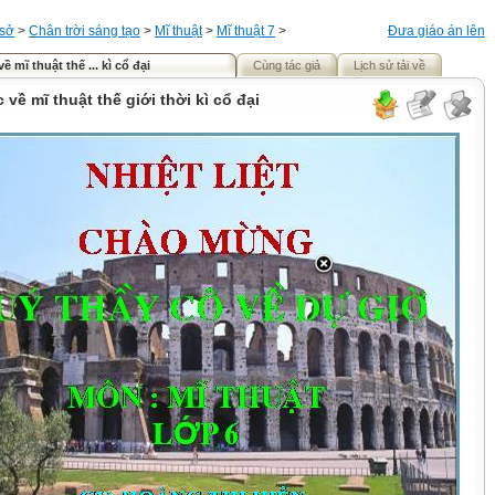
 sở
>
Chân trời sáng tạo
>
Mĩ thuật
>
Mĩ thuật 7
>
Đưa giáo án lên
ề mĩ thuật thế ... kì cổ đại
Cùng tác giả
Lịch sử tải về
 về mĩ thuật thế giới thời kì cổ đại