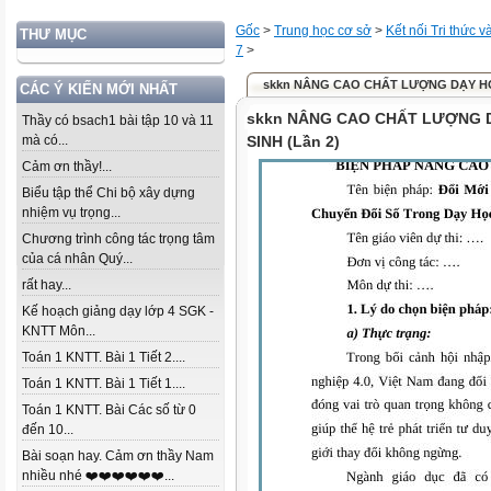
Gốc
>
Trung học cơ sở
>
Kết nối Tri thức 
THƯ MỤC
7
>
skkn NÂNG CAO CHẤT LƯỢNG DẠY HỌC 
CÁC Ý KIẾN MỚI NHẤT
skkn NÂNG CAO CHẤT LƯỢNG 
Thầy có bsach1 bài tập 10 và 11
mà có...
SINH (Lần 2)
Cảm ơn thầy!...
Biểu tập thể Chi bộ xây dựng
nhiệm vụ trọng...
Chương trình công tác trọng tâm
của cá nhân Quý...
rất hay...
Kế hoạch giảng dạy lớp 4 SGK -
KNTT Môn...
Toán 1 KNTT. Bài 1 Tiết 2....
Toán 1 KNTT. Bài 1 Tiết 1....
Toán 1 KNTT. Bài Các số từ 0
đến 10...
Bài soạn hay. Cảm ơn thầy Nam
nhiều nhé ❤️❤️❤️❤️❤️❤️...