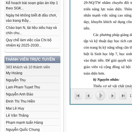
Kế hoạch bài soạn giáo án lớp 1
theo SGK...
Ngày hè không biết đi đâu chơi,
vào trang thầy...
Chào bạn N, tài liệu siêu hay và
chỉn chu...
Quy chế làm việc của Chi bộ
nhiệm kỳ 2025-2030...
THÀNH VIÊN TRỰC TUYẾN
383 khách và 10 thành viên
My Hoàng
Nguyễn Thu
Lam Pham Tuyet Thu
Nguyễn Anh Đào
1
Đinh Thị Thu Hiền
Mai Lê Huy
Lê Văn Thăng
Phạm mạnh tuấn Hàng
Nguyễn Quốc Chung