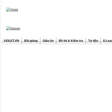
ViOLET.VN
Bài giảng
Giáo án
Đề thi & Kiểm tra
Tư liệu
E-Lea