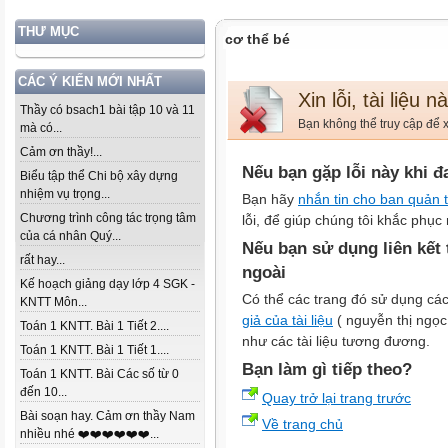
THƯ MỤC
cơ thể bé
CÁC Ý KIẾN MỚI NHẤT
Xin lỗi, tài liệu 
Thầy có bsach1 bài tập 10 và 11
Bạn không thể truy cập để x
mà có...
Cảm ơn thầy!...
Nếu bạn gặp lỗi này khi đ
Biểu tập thể Chi bộ xây dựng
nhiệm vụ trọng...
Bạn hãy
nhắn tin cho ban quản t
Chương trình công tác trọng tâm
lỗi, để giúp chúng tôi khắc phục 
của cá nhân Quý...
Nếu bạn sử dụng liên kết
rất hay...
ngoài
Kế hoạch giảng dạy lớp 4 SGK -
Có thể các trang đó sử dụng các
KNTT Môn...
giả của tài liệu
( nguyễn thị ngọc 
Toán 1 KNTT. Bài 1 Tiết 2....
như các tài liệu tương đương.
Toán 1 KNTT. Bài 1 Tiết 1....
Bạn làm gì tiếp theo?
Toán 1 KNTT. Bài Các số từ 0
đến 10...
Quay trở lại trang trước
Bài soạn hay. Cảm ơn thầy Nam
Về trang chủ
nhiều nhé ❤️❤️❤️❤️❤️❤️...