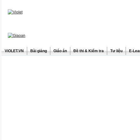
ViOLET.VN
Bài giảng
Giáo án
Đề thi & Kiểm tra
Tư liệu
E-Lea