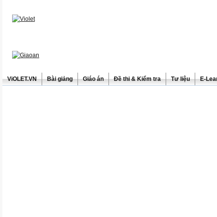
ViOLET.VN
Bài giảng
Giáo án
Đề thi & Kiểm tra
Tư liệu
E-Lea