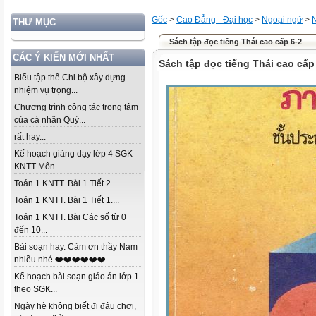
Gốc
>
Cao Đẳng - Đại học
>
Ngoại ngữ
>
THƯ MỤC
Sách tập đọc tiếng Thái cao cấp 6-2
CÁC Ý KIẾN MỚI NHẤT
Sách tập đọc tiếng Thái cao cấp
Biểu tập thể Chi bộ xây dựng
nhiệm vụ trọng...
Chương trình công tác trọng tâm
của cá nhân Quý...
rất hay...
Kế hoạch giảng dạy lớp 4 SGK -
KNTT Môn...
Toán 1 KNTT. Bài 1 Tiết 2....
Toán 1 KNTT. Bài 1 Tiết 1....
Toán 1 KNTT. Bài Các số từ 0
đến 10...
Bài soạn hay. Cảm ơn thầy Nam
nhiều nhé ❤️❤️❤️❤️❤️❤️...
Kế hoạch bài soạn giáo án lớp 1
theo SGK...
Ngày hè không biết đi đâu chơi,