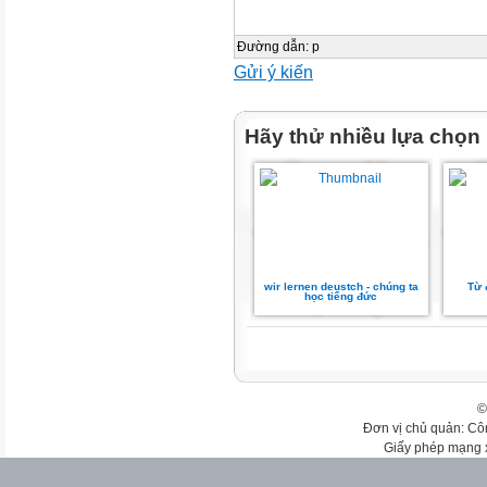
Đường dẫn
:
p
Gửi ý kiến
Hãy thử nhiều lựa chọn
wir lernen deustch - chúng ta
Từ 
học tiếng đức
©
Đơn vị chủ quản: Cô
Giấy phép mạng 