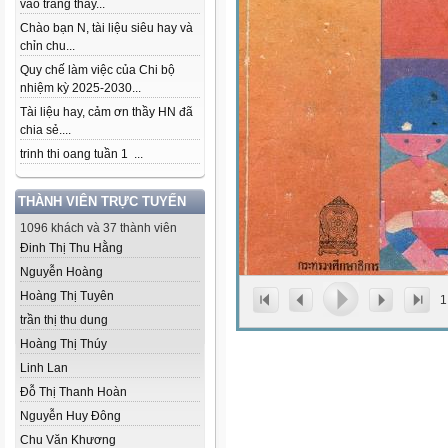
vào trang thầy...
Chào bạn N, tài liệu siêu hay và
chỉn chu...
Quy chế làm việc của Chi bộ
nhiệm kỳ 2025-2030...
Tài liệu hay, cảm ơn thầy HN đã
chia sẻ....
trinh thi oang tuần 1 ...
THÀNH VIÊN TRỰC TUYẾN
1096 khách và 37 thành viên
Đinh Thị Thu Hằng
Nguyễn Hoàng
Hoàng Thị Tuyên
1
trần thị thu dung
Hoàng Thị Thúy
Linh Lan
Đỗ Thị Thanh Hoàn
Nguyễn Huy Đông
Chu Văn Khương