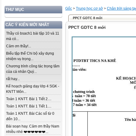
Gốc
>
Trung học cơ sở
>
Chân trời sáng tạ
THƯ MỤC
PPCT GDTC 8 mới
CÁC Ý KIẾN MỚI NHẤT
PPCT GDTC 8 mới
Thầy có bsach1 bài tập 10 và 11
mà có...
Cảm ơn thầy!...
Biểu tập thể Chi bộ xây dựng
nhiệm vụ trọng...
Chương trình công tác trọng tâm
của cá nhân Quý...
rất hay...
Kế hoạch giảng dạy lớp 4 SGK -
KNTT Môn...
Toán 1 KNTT. Bài 1 Tiết 2....
Toán 1 KNTT. Bài 1 Tiết 1....
Toán 1 KNTT. Bài Các số từ 0
đến 10...
Bài soạn hay. Cảm ơn thầy Nam
nhiều nhé ❤️❤️❤️❤️❤️❤️...