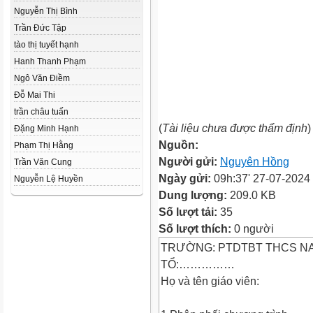
Nguyễn Thị Bình
Trần Đức Tập
tào thị tuyết hạnh
Hanh Thanh Phạm
Ngô Văn Điềm
Đỗ Mai Thi
trần châu tuấn
(
Tài liệu chưa được thẩm định
)
Đặng Minh Hạnh
Nguồn:
Phạm Thị Hằng
Người gửi:
Nguyên Hồng
Trần Văn Cung
Ngày gửi:
09h:37' 27-07-2024
Nguyễn Lệ Huyền
Dung lượng:
209.0 KB
Số lượt tải:
35
Số lượt thích:
0 người
TRƯỜNG: PTDTBT THCS N
TỔ:……………
Họ và tên giáo viên: