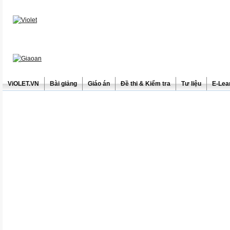
ViOLET.VN
Bài giảng
Giáo án
Đề thi & Kiểm tra
Tư liệu
E-Lea