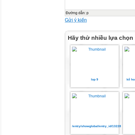
Đường dẫn
:
p
Gửi ý kiến
Hãy thử nhiều lựa chọn
lop 9
kế ho
/entry/showglobal/entry_id/13228930