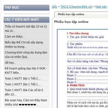
Gốc
>
THCS (Chương trình cũ)
>
Ngữ văn
THƯ MỤC
Phiếu học tập online
CÁC Ý KIẾN MỚI NHẤT
Phiếu học tập online
Thầy có bsach1 bài tập 10 và 11
mà có...
Cảm ơn thầy!...
Biểu tập thể Chi bộ xây dựng
nhiệm vụ trọng...
Chương trình công tác trọng tâm
của cá nhân Quý...
rất hay...
Kế hoạch giảng dạy lớp 4 SGK -
KNTT Môn...
Toán 1 KNTT. Bài 1 Tiết 2....
Toán 1 KNTT. Bài 1 Tiết 1....
Toán 1 KNTT. Bài Các số từ 0
đến 10...
Bài soạn hay. Cảm ơn thầy Nam
nhiều nhé ❤️❤️❤️❤️❤️❤️...