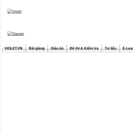
ViOLET.VN
Bài giảng
Giáo án
Đề thi & Kiểm tra
Tư liệu
E-Lea