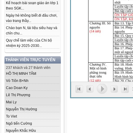
Kế hoạch bài soạn giáo án lớp 1
theo SGK...
Ngày hè không biết đi đâu chơi,
vào trang thầy...
Chào bạn N, tài liệu siêu hay và
chỉn chu...
Quy chế làm việc của Chi bộ
nhiệm kỳ 2025-2030...
THÀNH VIÊN TRỰC TUYẾN
237 khách và 27 thành viên
HỒ THỊ MINH TÂM
Vò Tiõn B×Nh
Cao Doan Ky
Lê Thị Phượng
Mai Ly
Nguyễn Thị Hường
To Viet
Ngô tiến Cường
Nguyễn Khắc Hữu