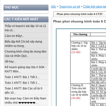
Gốc
>
Trung học cơ sở
>
Chân trời sáng tạ
THƯ MỤC
Phan phoi chuong trinh toán 6 CTST
CÁC Ý KIẾN MỚI NHẤT
Phan phoi chuong trinh toán 6 
Thầy có bsach1 bài tập 10 và 11
mà có...
Cảm ơn thầy!...
Biểu tập thể Chi bộ xây dựng
nhiệm vụ trọng...
Chương trình công tác trọng tâm
của cá nhân Quý...
rất hay...
Kế hoạch giảng dạy lớp 4 SGK -
KNTT Môn...
Toán 1 KNTT. Bài 1 Tiết 2....
Toán 1 KNTT. Bài 1 Tiết 1....
Toán 1 KNTT. Bài Các số từ 0
đến 10...
Bài soạn hay. Cảm ơn thầy Nam
nhiều nhé ❤️❤️❤️❤️❤️❤️...