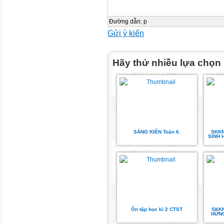
1
Đường dẫn
:
p
Bài 5. Phép nhân và phép chia
Gửi ý kiến
5,6
2
Hãy thử nhiều lựa chọn
Luyện tập chung
7
1
Bài 6. Lũy thừa với số mũ tự n
SÁNG KIẾN Toán 6.
SKKN
8,9
SINH 
2
Bài 7. Thứ tự thực hiện các ph
10
1
Ôn tập học kì 2 CTST
SKKN
HỨNG
Luyện tập chung