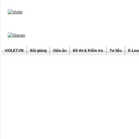
ViOLET.VN
Bài giảng
Giáo án
Đề thi & Kiểm tra
Tư liệu
E-Lea