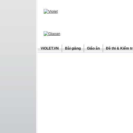
ViOLET.VN
Bài giảng
Giáo án
Đề thi & Kiểm t