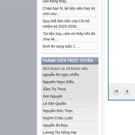
vào trang thầy...
Chào bạn N, tài liệu siêu hay và
chỉn chu...
Quy chế làm việc của Chi bộ
nhiệm kỳ 2025-2030...
Tài liệu hay, cảm ơn thầy HN đã
chia sẻ....
trinh thi oang tuần 1 ...
THÀNH VIÊN TRỰC TUYẾN
463 khách và 19 thành viên
nguyễn thị ngọc nhiều
Nguyên Ngọc Điều
Sầm Thị Thoa
Ánh Nguyệt
Lê Văn Quyền
Nguyễn Đức Thực
Huỳnh Châu Luân
nguyễn thị thùy
Lương Thị Hồng Hải