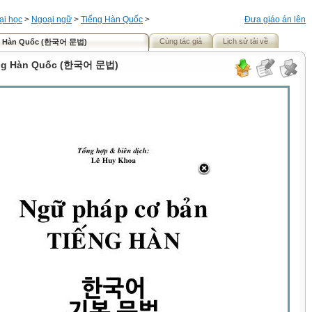
ại học
>
Ngoại ngữ
>
Tiếng Hàn Quốc
>
Đưa giáo án lên
Cùng tác giả
Lịch sử tải về
g Hàn Quốc (한국어 문법)
ếng Hàn Quốc (한국어 문법)