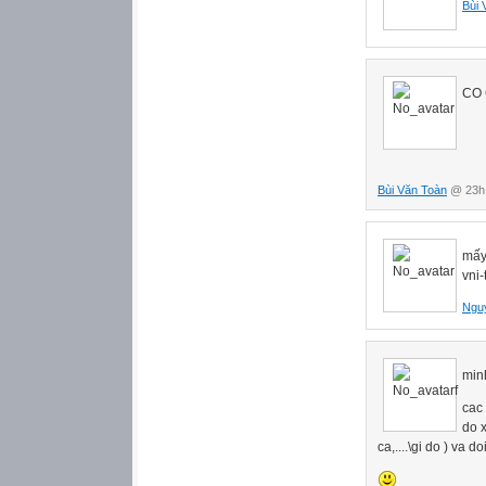
Bùi 
A. Thô kết thúc
Danh từ 입니다 4
Danh từ 입니까? 
Tính từ, động t
Tính từ, động t
CO 
Danh từ + 예요/ 
Động từ + (으)ㅂ
Động từ + (으)ㄹ
Động từ + (으)십
Động từ + 지(요)?
Bùi Văn Toàn
@ 23h:
Động từ + (으)
Động từ + (으)ㄹ 
Động từ + 거든(요)
mấy 
Động từ, tính t
vni-
B. Hình thức bổ
Tính từ làm bổ n
Ngu
Động từ làm bổ 
C. Các hình thứ
Động từ, tính từ 
minh
Động từ, tính từ
D. Các hình thứ
cac
Tính từ 게 79
do x
Động từ 게 80
ca,....\gi do ) va 
Các loại phó từ 8
E. Các hình thức