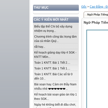
Gốc
>
Cao Đẳng - Đ
THƯ MỤC
Ngữ Pháp Tiến
CÁC Ý KIẾN MỚI NHẤT
Ngữ Pháp Ti
Biểu tập thể Chi bộ xây dựng
nhiệm vụ trọng...
Chương trình công tác trọng tâm
của cá nhân Quý...
rất hay...
Kế hoạch giảng dạy lớp 4 SGK -
KNTT Môn...
Toán 1 KNTT. Bài 1 Tiết 2....
Toán 1 KNTT. Bài 1 Tiết 1....
Toán 1 KNTT. Bài Các số từ 0
đến 10...
Bài soạn hay. Cảm ơn thầy Nam
nhiều nhé ❤️❤️❤️❤️❤️❤️...
Kế hoạch bài soạn giáo án lớp 1
theo SGK...
Ngày hè không biết đi đâu chơi,