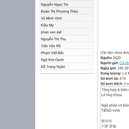
Nguyễn Ngọc Tin
Đoàn Thị Phương Thảo
Vũ Minh Vịnh
Kiều My
phan van dat
Nguyễn Thị Thu
Trần Văn Rê
(
Tài liệu chưa đư
Phạm Việt Bắc
Nguồn:
NQD
Ngô Kim Oanh
Người gửi:
Cà ch
Đỗ Trang Ngân
Ngày gửi:
19h:38
Dung lượng:
1.4
Số lượt tải:
674
Số lượt thích:
3 n
Tổng hợp & biên 
Lê Huy Khoa
Ngữ pháp cơ bản
TIẾNG HÀN
한국어
기본 문법