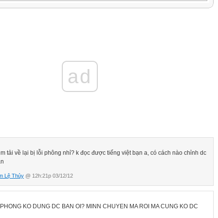
 - 조사
ad
Danh từ + 하고, (이)랑 28
게, 한테, 께 30
m tải về lại bị lỗi phông nhỉ? k đọc được tiếng việt bạn a, có cách nào chỉnh dc
서, + 한테서, + 께로부터, + 으로부터 32
ạn
 Danh từ + 까지 Danh từ + 부터... Danh từ + 까지 34
m Lệ Thủy
@ 12h:21p 03/12/12
36
38
 PHONG KO DUNG DC BAN OI? MINN CHUYEN MA ROI MA CUNG KO DC
ết thúc câu - 어미