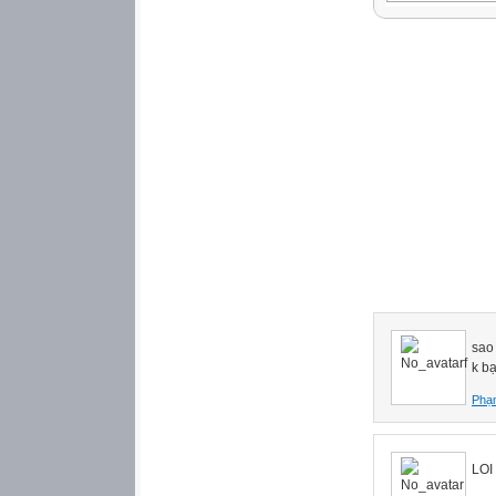
Mục lục
Chương I: Trợ từ
Danh từ 이/가 12
Danh từ 을/를 14
Danh từ 도 16
Danh từ 은/는 18
Danh từ 에 20
Danh từ 에서 22
Danh từ 에서 24
Danh từ 의 26
Danh từ + 와/과, 
Danh từ + 에, 에
sao 
Danh từ + 에게
k b
Danh từ + 에서...
Phạ
Danh từ + (으)로 
Danh từ + (으)로 
Danh từ 보다 40
Danh từ (이)나 42
LOI
Chương II: Thô k