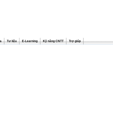
ra
Tư liệu
E-Learning
Kỹ năng CNTT
Trợ giúp