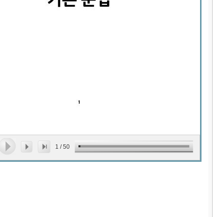
1
/
50