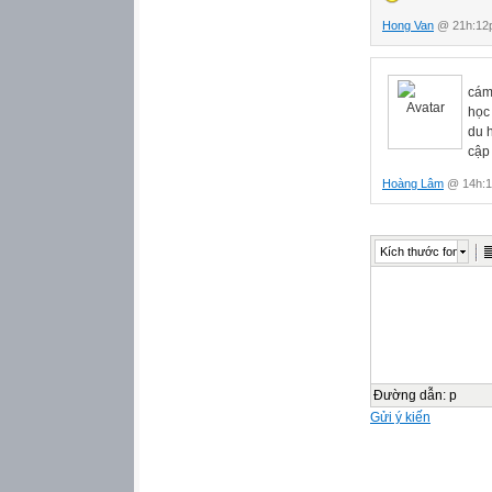
Động từ, tính từ
Hong Van
@ 21h:12p
Động từ, tính t
Động từ, tính t
Động từ (으)러 
Động từ (으)려고 
cám
Động từ, tính t
học 
Động từ (으)면서 
du 
Động từ, tính t
cập 
Động từ, tính 
Hoàng Lâm
@ 14h:1
Động từ 다(가) 98
Động từ, tính t
Động từ, tính từ
Động từ + 도록 1
Kích thước font
Động từ, tính t
Động từ 자마자 1
Động từ, tính t
Chương III: Đại 
Này, kia, ấy 이/그
Cái này/ cái ki
Ở đây/ ở kia/ ở
Đường dẫn
:
p
Ai / là ai 누구 / 
Gửi ý kiến
Ở đâu, nơi nào 
Gì, cái gì 무엇 12
Khi nào, bao gi
Bao nhiêu 얼마/