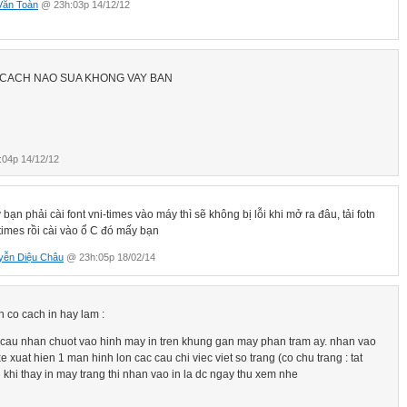
Văn Toàn
@ 23h:03p 14/12/12
 câu 종결형 46
6
48
ừ ㅂ/습니다 50
ừ + ㅂ/습니까? 52
CACH NAO SUA KHONG VAY BAN
이예요. 54
시다 56
까(요)? 58
시오! 60
 Danh từ + (이) 지(요)? 62
04p 14/12/12
ㄹ 거예요 Danh từ + 일 거예요 64
께(요). 66
 Danh từ + (이) 거든(요). 67
bạn phải cài font vni-times vào máy thì sẽ không bị lỗi khi mở ra đâu, tải fotn
ừ + (는)군(요)/ 구나 Danh từ + (이)군(요)/구나 69
times rồi cài vào ổ C đó mấy bạn
 ngữ 관형형 71
gữ – (으)ㄴ 71
yễn Diệu Châu
@ 23h:05p 18/02/14
ngữ -(으)ㄴ/-는/-(으)ㄹ 73
c danh từ hóa 명사형 75
기 75
 co cach in hay lam :
 (으)ㅁ 77
c phó từ hóa 부사형 79
 cau nhan chuot vao hinh may in tren khung gan may phan tram ay. nhan vao
e xuat hien 1 man hinh lon cac cau chi viec viet so trang (co chu trang : tat
doi khi thay in may trang thi nhan vao in la dc ngay thu xem nhe
1
 kết nối 연결형 82