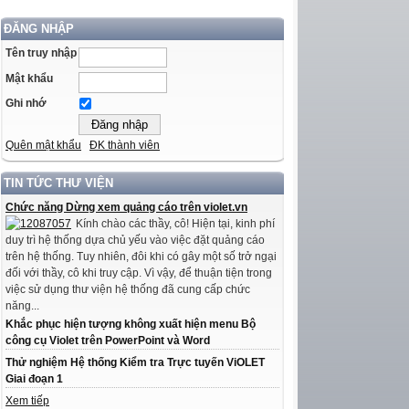
ĐĂNG NHẬP
Tên truy nhập
Mật khẩu
Ghi nhớ
Quên mật khẩu
ĐK thành viên
TIN TỨC THƯ VIỆN
Chức năng Dừng xem quảng cáo trên violet.vn
Kính chào các thầy, cô! Hiện tại, kinh phí
duy trì hệ thống dựa chủ yếu vào việc đặt quảng cáo
trên hệ thống. Tuy nhiên, đôi khi có gây một số trở ngại
đối với thầy, cô khi truy cập. Vì vậy, để thuận tiện trong
việc sử dụng thư viện hệ thống đã cung cấp chức
năng...
Khắc phục hiện tượng không xuất hiện menu Bộ
công cụ Violet trên PowerPoint và Word
Thử nghiệm Hệ thống Kiểm tra Trực tuyến ViOLET
Giai đoạn 1
Xem tiếp