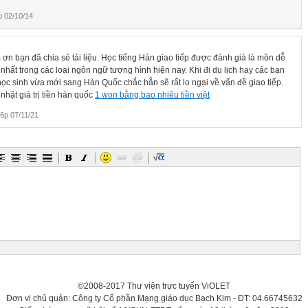
 고 Danh từ (이)고 82
 02/10/14
ừ 아(어/여)서 84
ừ (으)니까 Danh từ (이)니까 86
(가다, 오다, 다니다) 88
(하다) 89
 ơn bạn đã chia sẻ tải liệu. Học tiếng Hàn giao tiếp được đánh giá là môn dễ
ừ 지만 Danh từ (이) 지만 90
nhất trong các loại ngôn ngữ tượng hình hiện nay. Khi đi du lịch hay các bạn
Danh từ (이)면서 92
học sinh vừa mới sang Hàn Quốc chắc hẳn sẽ rất lo ngại về vấn đề giao tiếp.
ừ + (으)ㄴ데 Động từ + 는데 Danh từ + 인데 94
nhật giá trị tiền hàn quốc
1 won bằng bao nhiêu tiền việt
từ 아(어)도 Danh từ 이어도/여도 96
6p 07/11/21
ừ 았(었/였)다가 100
 (으)수록 102
04
ừ 아(어/여)야 106
08
ừ +거든 Danh từ + (이) 거든 109
danh từ - 대명사
/저 112
a/ cái ấy 이것/그것/저것 114
 chỗ ấy 여기 / 거기 / 저기 116
누가 118
어디 120
2
©2008-2017 Thư viện trực tuyến ViOLET
ờ 언제 124
Đơn vị chủ quản: Công ty Cổ phần Mạng giáo dục Bạch Kim - ĐT: 04.66745632
얼마나 126