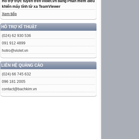
Hỗ trợ trực tuyến trên violet.vn bằng Phần mềm điều
khiển máy tính từ xa TeamViewer
Xem tiếp
HỖ TRỢ KĨ THUẬT
(024) 62 930 536
091 912 4899
hotro@violet.vn
LIÊN HỆ QUẢNG CÁO
(024) 66 745 632
096 181 2005
contact@bachkim.vn