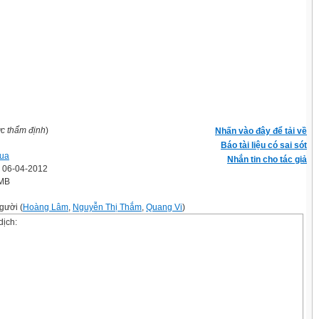
ợc thẩm định
)
Nhấn vào đây để tải về
Báo tài liệu có sai sót
ua
Nhắn tin cho tác giả
' 06-04-2012
 MB
gười (
Hoàng Lâm
,
Nguyễn Thị Thắm
,
Quang Vi
)
dịch: