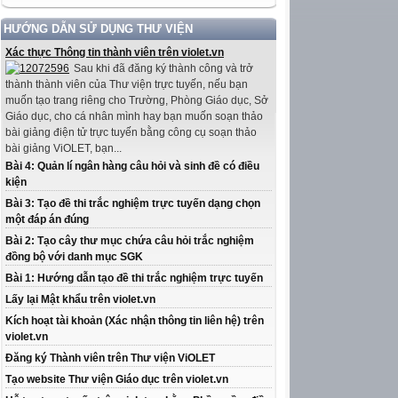
HƯỚNG DẪN SỬ DỤNG THƯ VIỆN
Xác thực Thông tin thành viên trên violet.vn
Sau khi đã đăng ký thành công và trở
thành thành viên của Thư viện trực tuyến, nếu bạn
muốn tạo trang riêng cho Trường, Phòng Giáo dục, Sở
Giáo dục, cho cá nhân mình hay bạn muốn soạn thảo
bài giảng điện tử trực tuyến bằng công cụ soạn thảo
bài giảng ViOLET, bạn...
Bài 4: Quản lí ngân hàng câu hỏi và sinh đề có điều
kiện
Bài 3: Tạo đề thi trắc nghiệm trực tuyến dạng chọn
một đáp án đúng
Bài 2: Tạo cây thư mục chứa câu hỏi trắc nghiệm
đồng bộ với danh mục SGK
Bài 1: Hướng dẫn tạo đề thi trắc nghiệm trực tuyến
Lấy lại Mật khẩu trên violet.vn
Kích hoạt tài khoản (Xác nhận thông tin liên hệ) trên
violet.vn
Đăng ký Thành viên trên Thư viện ViOLET
Tạo website Thư viện Giáo dục trên violet.vn