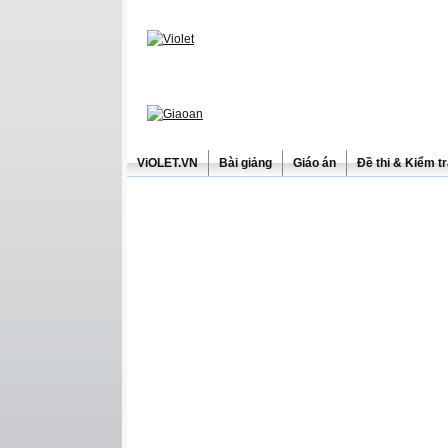
ViOLET.VN
Bài giảng
Giáo án
Đề thi & Kiểm t