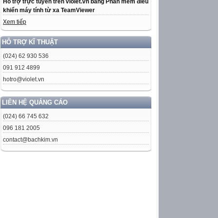
Hỗ trợ trực tuyến trên violet.vn bằng Phần mềm điều
khiển máy tính từ xa TeamViewer
Xem tiếp
HỖ TRỢ KĨ THUẬT
(024) 62 930 536
091 912 4899
hotro@violet.vn
LIÊN HỆ QUẢNG CÁO
(024) 66 745 632
096 181 2005
contact@bachkim.vn