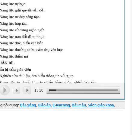
1
/
10
g nội dung:
Bài giảng
,
Giáo án
,
E-learning
,
Bài mẫu
,
Sách giáo khoa
,
...