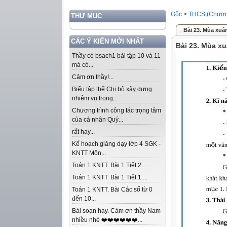
Gốc
>
THCS (Chương
THƯ MỤC
Bài 23. Mùa xuâ
CÁC Ý KIẾN MỚI NHẤT
Bài 23. Mùa x
Thầy có bsach1 bài tập 10 và 11
mà có...
Cảm ơn thầy!...
Biểu tập thể Chi bộ xây dựng
nhiệm vụ trọng...
Chương trình công tác trọng tâm
của cá nhân Quý...
rất hay...
Kế hoạch giảng dạy lớp 4 SGK -
KNTT Môn...
Toán 1 KNTT. Bài 1 Tiết 2....
Toán 1 KNTT. Bài 1 Tiết 1....
Toán 1 KNTT. Bài Các số từ 0
đến 10...
Bài soạn hay. Cảm ơn thầy Nam
nhiều nhé ❤️❤️❤️❤️❤️❤️...