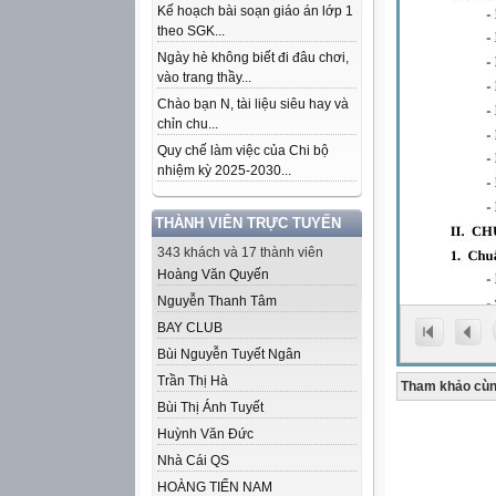
Kế hoạch bài soạn giáo án lớp 1
theo SGK...
Ngày hè không biết đi đâu chơi,
vào trang thầy...
Chào bạn N, tài liệu siêu hay và
chỉn chu...
Quy chế làm việc của Chi bộ
nhiệm kỳ 2025-2030...
THÀNH VIÊN TRỰC TUYẾN
343 khách và 17 thành viên
Hoàng Văn Quyến
Nguyễn Thanh Tâm
BAY CLUB
Bùi Nguyễn Tuyết Ngân
Trần Thị Hà
Tham khảo cùn
Bùi Thị Ánh Tuyết
Huỳnh Văn Đức
Nhà Cái QS
HOÀNG TIẾN NAM