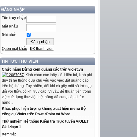
ĐĂNG NHẬP
Tên truy nhập
Mật khẩu
Ghi nhớ
Quên mật khẩu
ĐK thành viên
TIN TỨC THƯ VIỆN
Chức năng Dừng xem quảng cáo trên violet.vn
Kính chào các thầy, cô! Hiện tại, kinh phí
duy trì hệ thống dựa chủ yếu vào việc đặt quảng cáo
trên hệ thống. Tuy nhiên, đôi khi có gây một số trở ngại
đối với thầy, cô khi truy cập. Vì vậy, để thuận tiện trong
việc sử dụng thư viện hệ thống đã cung cấp chức
năng...
Khắc phục hiện tượng không xuất hiện menu Bộ
công cụ Violet trên PowerPoint và Word
Thử nghiệm Hệ thống Kiểm tra Trực tuyến ViOLET
Giai đoạn 1
Xem tiếp