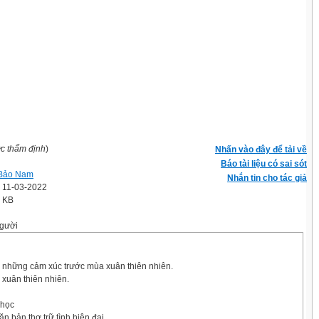
ợc thẩm định
)
Nhấn vào đây để tải về
Báo tài liệu có sai sót
Bảo Nam
Nhắn tin cho tác giả
' 11-03-2022
0 KB
gười
những cảm xúc trước mùa xuân thiên nhiên.
 xuân thiên nhiên.
 học
ăn bản thơ trữ tình hiện đại.