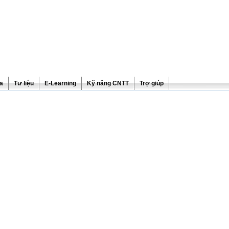
ra
Tư liệu
E-Learning
Kỹ năng CNTT
Trợ giúp