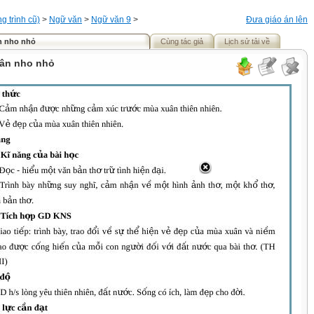
 trình cũ)
>
Ngữ văn
>
Ngữ văn 9
>
Đưa giáo án lên
n nho nhỏ
Cùng tác giả
Lịch sử tải về
uân nho nhỏ