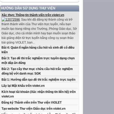
HƯỚNG DẪN SỬ DỤNG THƯ VIỆN
Xác thực Thông tin thành viên trên violet.vn
Sau khi đã đăng ký thành công và trở
thành thành viên của Thư viện trực tuyến, nếu bạn
muốn tạo trang riêng cho Trường, Phòng Giáo dục, Sở
Giáo dục, cho cá nhân mình hay bạn muốn soạn thảo
bài giảng điện tử trực tuyến bằng công cụ soạn thảo
bài giảng ViOLET, bạn...
Bài 4: Quản lí ngân hàng câu hỏi và sinh đề có điều
kiện
Bài 3: Tạo đề thi trắc nghiệm trực tuyến dạng chọn
một đáp án đúng
Bài 2: Tạo cây thư mục chứa câu hỏi trắc nghiệm
đồng bộ với danh mục SGK
Bài 1: Hướng dẫn tạo đề thi trắc nghiệm trực tuyến
Lấy lại Mật khẩu trên violet.vn
Kích hoạt tài khoản (Xác nhận thông tin liên hệ) trên
violet.vn
Đăng ký Thành viên trên Thư viện ViOLET
Tạo website Thư viện Giáo dục trên violet.vn