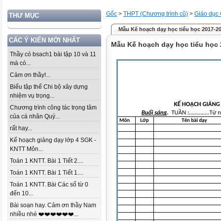
Gốc
>
THPT (Chương trình cũ)
>
Giáo dục
THƯ MỤC
Mẫu Kế hoạch dạy học tiểu học 2017-2
CÁC Ý KIẾN MỚI NHẤT
Mẫu Kế hoạch dạy học tiểu học
Thầy có bsach1 bài tập 10 và 11
mà có...
Cảm ơn thầy!...
Biểu tập thể Chi bộ xây dựng
nhiệm vụ trọng...
Chương trình công tác trọng tâm
của cá nhân Quý...
rất hay...
Kế hoạch giảng dạy lớp 4 SGK -
KNTT Môn...
Toán 1 KNTT. Bài 1 Tiết 2....
Toán 1 KNTT. Bài 1 Tiết 1....
Toán 1 KNTT. Bài Các số từ 0
đến 10...
Bài soạn hay. Cảm ơn thầy Nam
nhiều nhé ❤️❤️❤️❤️❤️❤️...