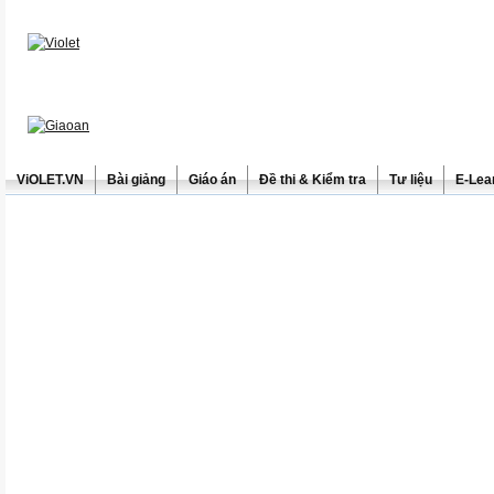
ViOLET.VN
Bài giảng
Giáo án
Đề thi & Kiểm tra
Tư liệu
E-Lea