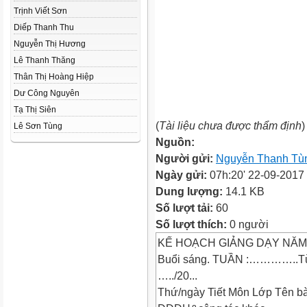
Trịnh Viết Sơn
Diếp Thanh Thu
Nguyễn Thị Hương
Lê Thanh Thăng
Thân Thị Hoàng Hiệp
Dư Công Nguyên
Tạ Thị Siên
(
Tài liệu chưa được thẩm định
)
Lê Sơn Tùng
Nguồn:
Người gửi:
Nguyễn Thanh Tù
Ngày gửi:
07h:20' 22-09-2017
Dung lượng:
14.1 KB
Số lượt tải:
60
Số lượt thích:
0 người
KẾ HOẠCH GIẢNG DẠY NĂM 
Buổi sáng. TUẦN :…………..
…../20...
Thứ/ngày Tiết Môn Lớp Tên bà