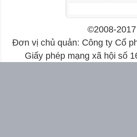
Thứ/ngày Tiết Môn Lớp Tên bà
ĐDDH&công tác khác
"2
©2008-2017 
………/……." 1
2
Đơn vị chủ quản: Công ty Cổ p
3
"3
Giấy phép mạng xã hội số 
………/……." 1
2
3
"4
………/……." 1
2
3
"5
………/……." 1
2
3