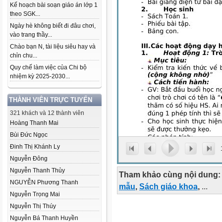
Kế hoạch bài soạn giáo án lớp 1
theo SGK...
Ngày hè không biết đi đâu chơi,
vào trang thầy...
Chào bạn N, tài liệu siêu hay và
chỉn chu...
Quy chế làm việc của Chi bộ
nhiệm kỳ 2025-2030...
THÀNH VIÊN TRỰC TUYẾN
321 khách và 12 thành viên
Hoàng Thanh Mai
Bùi Đức Ngọc
Đinh Thị Khánh Ly
Nguyễn Đông
Nguyễn Thanh Thủy
Tham khảo cùng nội dung:
NGUYỄN Phương Thanh
mẫu
,
Sách giáo khoa
,
...
Nguyễn Trọng Mai
Nguyễn Thị Thúy
Nguyễn Bá Thanh Huyền