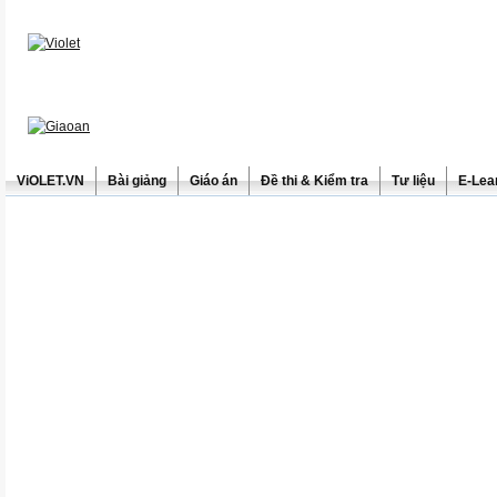
ViOLET.VN
Bài giảng
Giáo án
Đề thi & Kiểm tra
Tư liệu
E-Lea