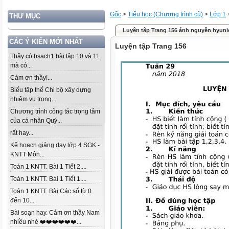
Gốc
>
Tiểu học (Chương trình cũ)
>
Lớp 1
THƯ MỤC
Luyện tập Trang 156 ánh nguyễn hyuni
CÁC Ý KIẾN MỚI NHẤT
Luyện tập Trang 156
Thầy có bsach1 bài tập 10 và 11
mà có...
Cảm ơn thầy!...
Biểu tập thể Chi bộ xây dựng
nhiệm vụ trọng...
Chương trình công tác trọng tâm
của cá nhân Quý...
rất hay...
Kế hoạch giảng dạy lớp 4 SGK -
KNTT Môn...
Toán 1 KNTT. Bài 1 Tiết 2....
Toán 1 KNTT. Bài 1 Tiết 1....
Toán 1 KNTT. Bài Các số từ 0
đến 10...
Bài soạn hay. Cảm ơn thầy Nam
nhiều nhé ❤️❤️❤️❤️❤️❤️...