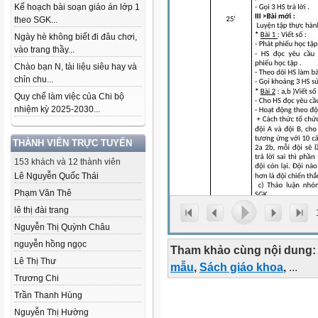
Kế hoạch bài soạn giáo án lớp 1
theo SGK...
Ngày hè không biết đi đâu chơi,
vào trang thầy...
Chào bạn N, tài liệu siêu hay và
chỉn chu...
Quy chế làm việc của Chi bộ
nhiệm kỳ 2025-2030...
THÀNH VIÊN TRỰC TUYẾN
153 khách và 12 thành viên
Lê Nguyễn Quốc Thái
Phạm Văn Thê
lê thị đài trang
Nguyễn Thị Quỳnh Châu
nguyễn hồng ngọc
Tham khảo cùng nội dung:
Lê Thị Thư
mẫu
,
Sách giáo khoa
,
...
Trương Chi
Trần Thanh Hùng
Nguyễn Thị Hường