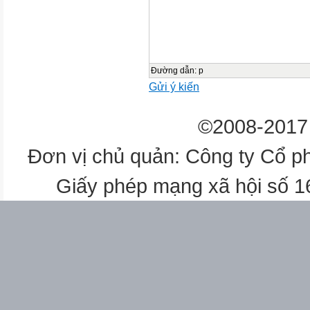
Hoạt động của GV
Hoạt động của HS

1’
Đường dẫn
:
p
Gửi ý kiến
4’
©2008-2017 
Đơn vị chủ quản: Công ty Cổ p
25’
Giấy phép mạng xã hội số 