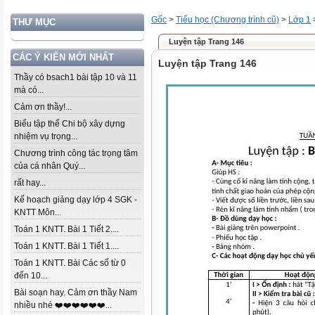
Gốc
>
Tiểu học (Chương trình cũ)
>
Lớp 1
THƯ MỤC
Luyện tập Trang 146
CÁC Ý KIẾN MỚI NHẤT
Luyện tập Trang 146
Thầy có bsach1 bài tập 10 và 11
mà có...
Cảm ơn thầy!...
Biểu tập thể Chi bộ xây dựng
nhiệm vụ trọng...
Chương trình công tác trọng tâm
của cá nhân Quý...
rất hay...
Kế hoạch giảng dạy lớp 4 SGK -
KNTT Môn...
Toán 1 KNTT. Bài 1 Tiết 2....
Toán 1 KNTT. Bài 1 Tiết 1....
Toán 1 KNTT. Bài Các số từ 0
đến 10...
Bài soạn hay. Cảm ơn thầy Nam
nhiều nhé ❤️❤️❤️❤️❤️❤️...