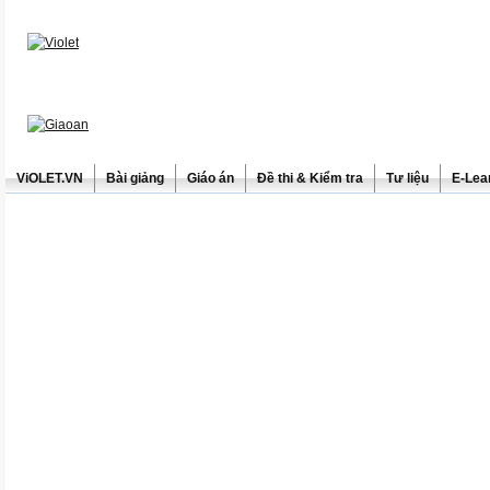
ViOLET.VN
Bài giảng
Giáo án
Đề thi & Kiểm tra
Tư liệu
E-Lea