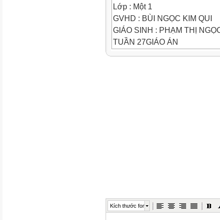
Lớp : Một 1
GVHD : BÙI NGỌC KIM QUI
GIÁO SINH : PHẠM THỊ NGỌ
TUẦN 27GIÁO ÁN
Luyện tập : Bảng các số từ 1 
A- Mục tiêu :
Giúp HS :
- Củng cố kĩ năng làm tính cộn
nhận biết về tính chất giao h
phép tính cộng và trừ .
- Viết được số liền trước, liền 
- Rèn kĩ năng làm tính nhẩm ( 
B- Đồ dùng dạy học :
- Bài giảng trên powerpoint .
- Phiếu học tập .
- Bảng nhóm .
C- Các hoạt động dạy học chủ 
Kích thước font
Thời gian