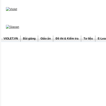
ViOLET.VN
Bài giảng
Giáo án
Đề thi & Kiểm tra
Tư liệu
E-Lea