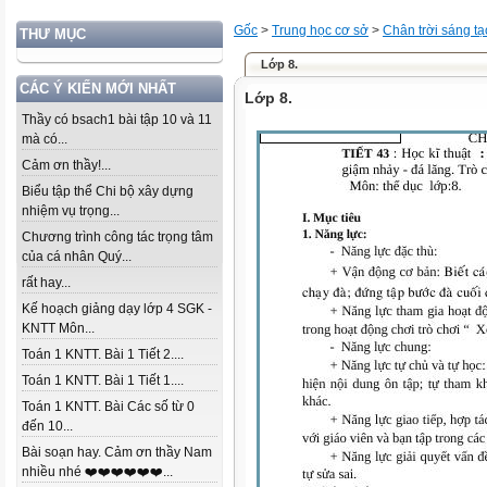
Gốc
>
Trung học cơ sở
>
Chân trời sáng tạ
THƯ MỤC
Lớp 8.
CÁC Ý KIẾN MỚI NHẤT
Lớp 8.
Thầy có bsach1 bài tập 10 và 11
mà có...
Cảm ơn thầy!...
Biểu tập thể Chi bộ xây dựng
nhiệm vụ trọng...
Chương trình công tác trọng tâm
của cá nhân Quý...
rất hay...
Kế hoạch giảng dạy lớp 4 SGK -
KNTT Môn...
Toán 1 KNTT. Bài 1 Tiết 2....
Toán 1 KNTT. Bài 1 Tiết 1....
Toán 1 KNTT. Bài Các số từ 0
đến 10...
Bài soạn hay. Cảm ơn thầy Nam
nhiều nhé ❤️❤️❤️❤️❤️❤️...