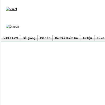
ViOLET.VN
Bài giảng
Giáo án
Đề thi & Kiểm tra
Tư liệu
E-Lea