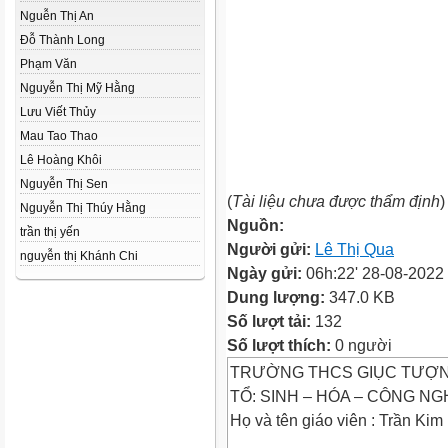
Nguễn Thị An
Đỗ Thành Long
Phạm Văn
Nguyễn Thị Mỹ Hằng
Lưu Viết Thủy
Mau Tao Thao
Lê Hoàng Khôi
Nguyễn Thị Sen
(
Tài liệu chưa được thẩm định
)
Nguyễn Thị Thúy Hằng
Nguồn:
trần thị yến
Người gửi:
Lê Thị Qua
nguyễn thị Khánh Chi
Ngày gửi:
06h:22' 28-08-2022
Dung lượng:
347.0 KB
Số lượt tải:
132
Số lượt thích:
0 người
TRƯỜNG THCS GIỤC TƯỢ
TỔ: SINH – HÓA – CÔNG NG
Họ và tên giáo viên : Trần Ki