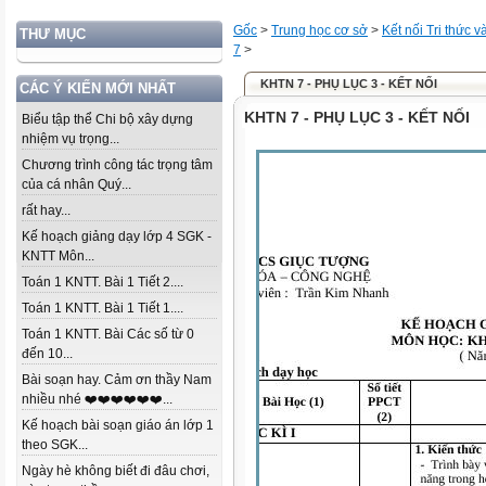
Gốc
>
Trung học cơ sở
>
Kết nối Tri thức 
THƯ MỤC
7
>
KHTN 7 - PHỤ LỤC 3 - KẾT NỐI
CÁC Ý KIẾN MỚI NHẤT
KHTN 7 - PHỤ LỤC 3 - KẾT NỐI
Biểu tập thể Chi bộ xây dựng
nhiệm vụ trọng...
Chương trình công tác trọng tâm
của cá nhân Quý...
rất hay...
Kế hoạch giảng dạy lớp 4 SGK -
KNTT Môn...
Toán 1 KNTT. Bài 1 Tiết 2....
Toán 1 KNTT. Bài 1 Tiết 1....
Toán 1 KNTT. Bài Các số từ 0
đến 10...
Bài soạn hay. Cảm ơn thầy Nam
nhiều nhé ❤️❤️❤️❤️❤️❤️...
Kế hoạch bài soạn giáo án lớp 1
theo SGK...
Ngày hè không biết đi đâu chơi,