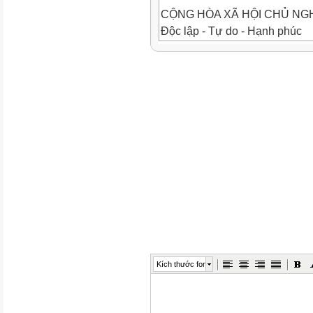
CỘNG HÒA XÃ HỘI CHỦ NGH
Độc lập - Tự do - Hạnh phúc
KẾ HOẠCH GIÁO DỤC CỦA G
MÔN HỌC: KHOA HỌC TỰ NH
( Năm học 2022 - 2023 )
I. Kế hoạch dạy học
Tuần
Bài Học (1)
Số tiết PPCT (2)
Yêu Cầu Cần Đạt (3)
Hướng dẫn thực hiện (4)
Ghi chú ( Phân Môn;...
HỌC KÌ I
Kích thước font