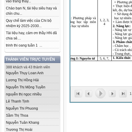
vào trang thầy...
Chào bạn N, tài liệu siêu hay và
chỉn chu...
Quy chế làm việc của Chi bộ
nhiệm kỳ 2025-2030...
Tài liệu hay, cảm ơn thầy HN đã
chia sẻ....
trinh thi oang tuần 1 ...
THÀNH VIÊN TRỰC TUYẾN
388 khách và 43 thành viên
Nguyễn Thụy Loan Anh
Lương Thị Hồng Hải
Nguyễn Thị Mộng Tuyền
1
nguyễn thị ngọc nhiều
Lê Thanh Tịnh
Nguễyn Thi Phuong
Sầm Thị Thoa
Nguyễn Tuân Khang
Trương Thị Hoài