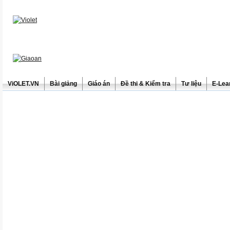
ViOLET.VN
Bài giảng
Giáo án
Đề thi & Kiểm tra
Tư liệu
E-Lea