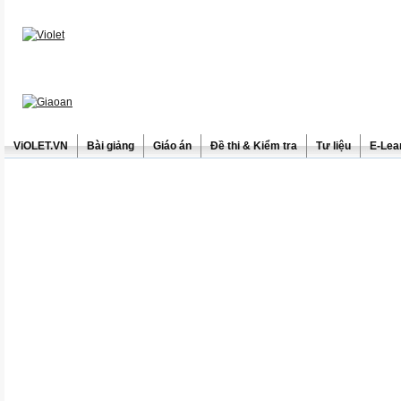
ViOLET.VN
Bài giảng
Giáo án
Đề thi & Kiểm tra
Tư liệu
E-Lea