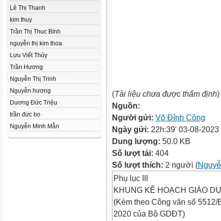
Lê Thị Thanh
kim thuy
Trần Thị Thuc Bính
nguyễn thị kim thoa
Lưu Viết Thủy
Trần Hương
Nguyễn Thị Trinh
Nguyễn hương
(
Tài liệu chưa được thẩm định
)
Dương Đức Triệu
Nguồn:
trần đức bo
Người gửi:
Võ Đình Công
Nguyễn Minh Mẫn
Ngày gửi:
22h:39' 03-08-2023
Dung lượng:
50.0 KB
Số lượt tải:
404
Số lượt thích:
2 người (
Nguyễ
Phụ lục III
KHUNG KẾ HOẠCH GIÁO DỤ
(Kèm theo Công văn số 5512
2020 của Bộ GDĐT)