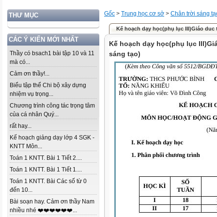
Gốc
>
Trung học cơ sở
>
Chân trời sáng tạ
THƯ MỤC
Kế hoạch dạy học(phụ lục III)Giáo duc th
CÁC Ý KIẾN MỚI NHẤT
Kế hoạch dạy học(phụ lục III)Gi
Thầy có bsach1 bài tập 10 và 11
sáng tạo)
mà có...
Cảm ơn thầy!...
Biểu tập thể Chi bộ xây dựng
nhiệm vụ trọng...
Chương trình công tác trọng tâm
của cá nhân Quý...
rất hay...
Kế hoạch giảng dạy lớp 4 SGK -
KNTT Môn...
Toán 1 KNTT. Bài 1 Tiết 2....
Toán 1 KNTT. Bài 1 Tiết 1....
Toán 1 KNTT. Bài Các số từ 0
đến 10...
Bài soạn hay. Cảm ơn thầy Nam
nhiều nhé ❤️❤️❤️❤️❤️❤️...