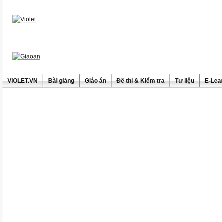
ViOLET.VN
Bài giảng
Giáo án
Đề thi & Kiểm tra
Tư liệu
E-Lea