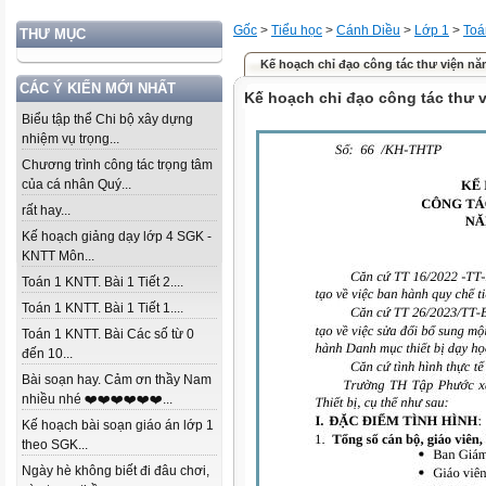
Gốc
>
Tiểu học
>
Cánh Diều
>
Lớp 1
>
Toá
THƯ MỤC
Kế hoạch chỉ đạo công tác thư viện nă
CÁC Ý KIẾN MỚI NHẤT
Kế hoạch chỉ đạo công tác thư 
Biểu tập thể Chi bộ xây dựng
nhiệm vụ trọng...
Chương trình công tác trọng tâm
của cá nhân Quý...
rất hay...
Kế hoạch giảng dạy lớp 4 SGK -
KNTT Môn...
Toán 1 KNTT. Bài 1 Tiết 2....
Toán 1 KNTT. Bài 1 Tiết 1....
Toán 1 KNTT. Bài Các số từ 0
đến 10...
Bài soạn hay. Cảm ơn thầy Nam
nhiều nhé ❤️❤️❤️❤️❤️❤️...
Kế hoạch bài soạn giáo án lớp 1
theo SGK...
Ngày hè không biết đi đâu chơi,