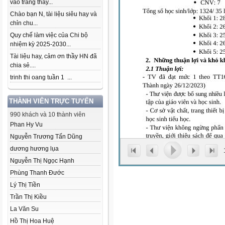
vào trang thầy...
Chào bạn N, tài liệu siêu hay và
chỉn chu...
Quy chế làm việc của Chi bộ
nhiệm kỳ 2025-2030...
Tài liệu hay, cảm ơn thầy HN đã
chia sẻ....
trinh thi oang tuần 1 ...
THÀNH VIÊN TRỰC TUYẾN
990 khách và 10 thành viên
Phan Hy Vu
Nguyễn Trương Tấn Dũng
dương hương lụa
Nguyễn Thị Ngọc Hạnh
Phùng Thanh Đước
Lý Thị Tiền
Trần Thị Kiều
La Văn Su
Hồ Thị Hoa Huệ