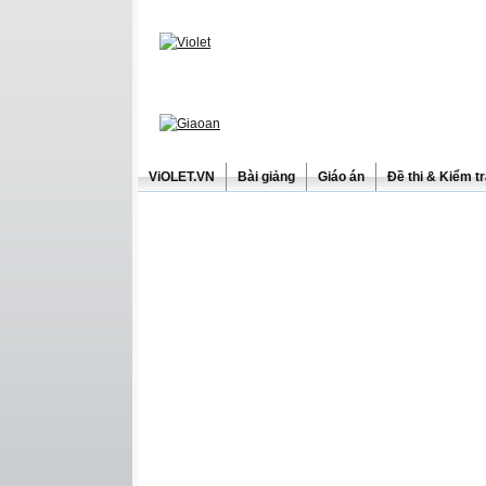
ViOLET.VN
Bài giảng
Giáo án
Đề thi & Kiểm t