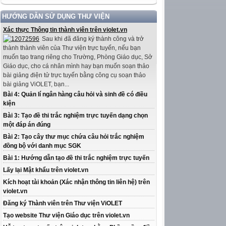
HƯỚNG DẪN SỬ DỤNG THƯ VIỆN
Xác thực Thông tin thành viên trên violet.vn
Sau khi đã đăng ký thành công và trở
thành thành viên của Thư viện trực tuyến, nếu bạn
muốn tạo trang riêng cho Trường, Phòng Giáo dục, Sở
Giáo dục, cho cá nhân mình hay bạn muốn soạn thảo
bài giảng điện tử trực tuyến bằng công cụ soạn thảo
bài giảng ViOLET, bạn...
Bài 4: Quản lí ngân hàng câu hỏi và sinh đề có điều
kiện
Bài 3: Tạo đề thi trắc nghiệm trực tuyến dạng chọn
một đáp án đúng
Bài 2: Tạo cây thư mục chứa câu hỏi trắc nghiệm
đồng bộ với danh mục SGK
Bài 1: Hướng dẫn tạo đề thi trắc nghiệm trực tuyến
Lấy lại Mật khẩu trên violet.vn
Kích hoạt tài khoản (Xác nhận thông tin liên hệ) trên
violet.vn
Đăng ký Thành viên trên Thư viện ViOLET
Tạo website Thư viện Giáo dục trên violet.vn