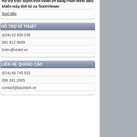
Hỗ trợ trực tuyến trên violet.vn bằng Phần mềm điều
khiển máy tính từ xa TeamViewer
Xem tiếp
HỖ TRỢ KĨ THUẬT
(024) 62 930 536
091 912 4899
hotro@violet.vn
LIÊN HỆ QUẢNG CÁO
(024) 66 745 632
096 181 2005
contact@bachkim.vn