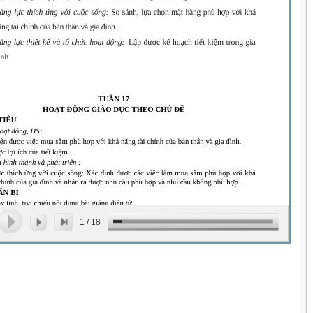
1
/
18