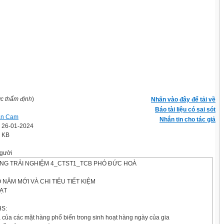
ợc thẩm định
)
Nhấn vào đây để tải về
Báo tài liệu có sai sót
ăn Cam
Nhắn tin cho tác giả
' 26-01-2024
3 KB
gười
G TRẢI NGHIỆM 4_CTST1_TCB PHÓ ĐỨC HOÀ
 NĂM MỚI VÀ CHI TIÊU TIẾT KIỆM
ẠT
HS:
 của các mặt hàng phổ biến trong sinh hoạt hàng ngày của gia