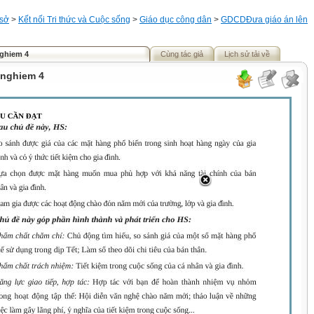
 sở
>
Kết nối Tri thức và Cuộc sống
>
Giáo dục công dân
>
GDCD
Đưa giáo án lên
nghiem 4
Cùng tác giả
Lịch sử tải về
 nghiem 4