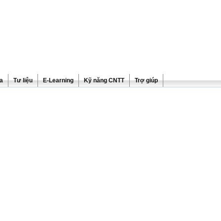
ra
Tư liệu
E-Learning
Kỹ năng CNTT
Trợ giúp