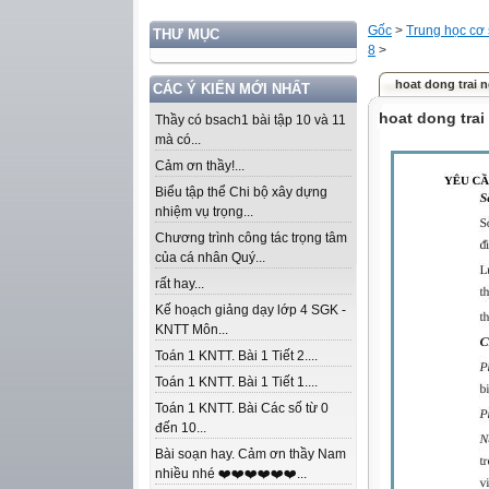
Gốc
>
Trung học cơ
THƯ MỤC
8
>
hoat dong trai 
CÁC Ý KIẾN MỚI NHẤT
hoat dong trai
Thầy có bsach1 bài tập 10 và 11
mà có...
Cảm ơn thầy!...
Biểu tập thể Chi bộ xây dựng
nhiệm vụ trọng...
Chương trình công tác trọng tâm
của cá nhân Quý...
rất hay...
Kế hoạch giảng dạy lớp 4 SGK -
KNTT Môn...
Toán 1 KNTT. Bài 1 Tiết 2....
Toán 1 KNTT. Bài 1 Tiết 1....
Toán 1 KNTT. Bài Các số từ 0
đến 10...
Bài soạn hay. Cảm ơn thầy Nam
nhiều nhé ❤️❤️❤️❤️❤️❤️...