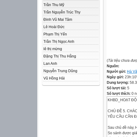
Trần Thu Mỹ
Trần Nguyễn Trúc Thy
Đinh Vũ Mai Tâm
Lê Hoài Đức
Phạm Thị Yến
Trần Thị Ngọc Anh
lê thị mừng
Đặng Thị Thu Hằng
(
Tài liệu chưa đư
Lan Anh
Nguồn:
Nguyễn Trung Dũng
Người gửi:
Hà V
Ngày gửi:
23h:10
Vũ Hồng Hải
Dung lượng:
58.
Số lượt tải:
5
Số lượt thích:
0 n
KHBD_HOẠT ĐỘN
CHỦ ĐỀ 5. CHÀO
YÊU CẦU CẦN Đ
Sau chủ đề này, 
So sánh được giá