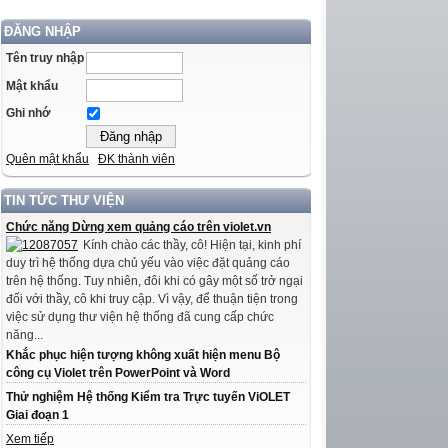
ĐĂNG NHẬP
Tên truy nhập
Mật khẩu
Ghi nhớ
Quên mật khẩu
ĐK thành viên
TIN TỨC THƯ VIỆN
Chức năng Dừng xem quảng cáo trên violet.vn
Kính chào các thầy, cô! Hiện tại, kinh phí
duy trì hệ thống dựa chủ yếu vào việc đặt quảng cáo
trên hệ thống. Tuy nhiên, đôi khi có gây một số trở ngại
đối với thầy, cô khi truy cập. Vì vậy, để thuận tiện trong
việc sử dụng thư viện hệ thống đã cung cấp chức
năng...
Khắc phục hiện tượng không xuất hiện menu Bộ
công cụ Violet trên PowerPoint và Word
Thử nghiệm Hệ thống Kiểm tra Trực tuyến ViOLET
Giai đoạn 1
Xem tiếp