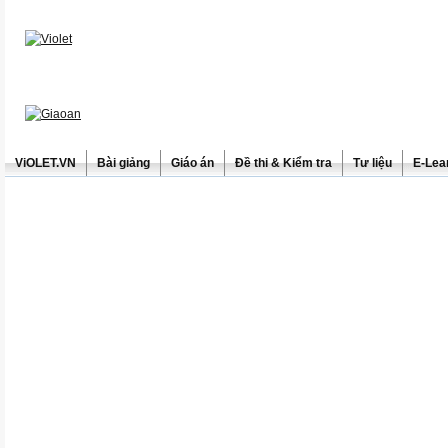
ViOLET.VN
Bài giảng
Giáo án
Đề thi & Kiểm tra
Tư liệu
E-Lea