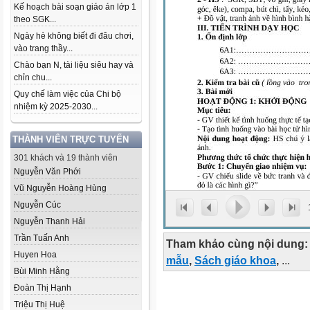
Kế hoạch bài soạn giáo án lớp 1
theo SGK...
Ngày hè không biết đi đâu chơi,
vào trang thầy...
Chào bạn N, tài liệu siêu hay và
chỉn chu...
Quy chế làm việc của Chi bộ
nhiệm kỳ 2025-2030...
THÀNH VIÊN TRỰC TUYẾN
301 khách và 19 thành viên
Nguyễn Văn Phới
Vũ Nguyễn Hoàng Hùng
Nguyễn Cúc
Nguyễn Thanh Hải
Trần Tuấn Anh
Tham khảo cùng nội dung:
Huyen Hoa
mẫu
,
Sách giáo khoa
,
...
Bùi Minh Hằng
Đoàn Thị Hạnh
Triệu Thị Huệ