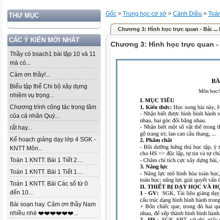
Gốc
>
Trung học cơ sở
>
Cánh Diều
>
Toá
THƯ MỤC
Chương 3: Hình học trực quan - Bài ...
CÁC Ý KIẾN MỚI NHẤT
Chương 3: Hình học trực quan - 
Thầy có bsach1 bài tập 10 và 11
mà có...
Cảm ơn thầy!...
Biểu tập thể Chi bộ xây dựng
nhiệm vụ trọng...
Chương trình công tác trọng tâm
của cá nhân Quý...
rất hay...
Kế hoạch giảng dạy lớp 4 SGK -
KNTT Môn...
Toán 1 KNTT. Bài 1 Tiết 2....
Toán 1 KNTT. Bài 1 Tiết 1....
Toán 1 KNTT. Bài Các số từ 0
đến 10...
Bài soạn hay. Cảm ơn thầy Nam
nhiều nhé ❤️❤️❤️❤️❤️❤️...