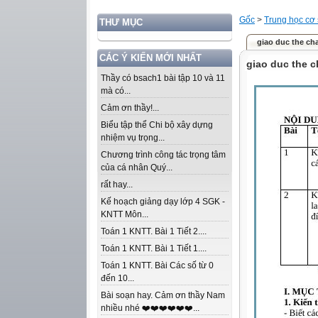
Gốc
>
Trung học cơ
THƯ MỤC
giao duc the cha
CÁC Ý KIẾN MỚI NHẤT
giao duc the c
Thầy có bsach1 bài tập 10 và 11
mà có...
Cảm ơn thầy!...
Biểu tập thể Chi bộ xây dựng
nhiệm vụ trọng...
Chương trình công tác trọng tâm
của cá nhân Quý...
rất hay...
Kế hoạch giảng dạy lớp 4 SGK -
KNTT Môn...
Toán 1 KNTT. Bài 1 Tiết 2....
Toán 1 KNTT. Bài 1 Tiết 1....
Toán 1 KNTT. Bài Các số từ 0
đến 10...
Bài soạn hay. Cảm ơn thầy Nam
nhiều nhé ❤️❤️❤️❤️❤️❤️...