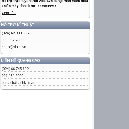
Hỗ trợ trực tuyến trên violet.vn bằng Phần mềm điều
khiển máy tính từ xa TeamViewer
Xem tiếp
HỖ TRỢ KĨ THUẬT
(024) 62 930 536
091 912 4899
hotro@violet.vn
LIÊN HỆ QUẢNG CÁO
(024) 66 745 632
096 181 2005
contact@bachkim.vn