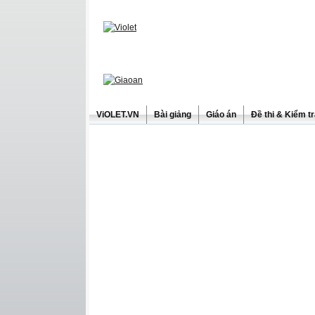
ViOLET.VN
Bài giảng
Giáo án
Đề thi & Kiểm t