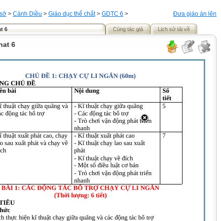
 sở
>
Cánh Diều
>
Giáo dục thể chất
>
GDTC 6
>
Đưa giáo án lên
t 6
Cùng tác giả
Lịch sử tải về
hat 6