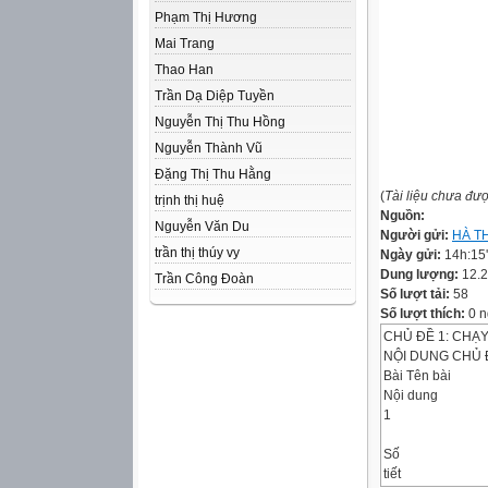
Phạm Thị Hương
Mai Trang
Thao Han
Trần Dạ Diệp Tuyền
Nguyễn Thị Thu Hồng
Nguyễn Thành Vũ
Đặng Thị Thu Hằng
(
Tài liệu chưa đư
trịnh thị huệ
Nguồn:
Nguyễn Văn Du
Người gửi:
HÀ T
trần thị thúy vy
Ngày gửi:
14h:15
Dung lượng:
12.
Trần Công Đoàn
Số lượt tải:
58
Số lượt thích:
0 n
CHỦ ĐỀ 1: CHẠY
NỘI DUNG CHỦ 
Bài Tên bài
Nội dung
1
Số
tiết