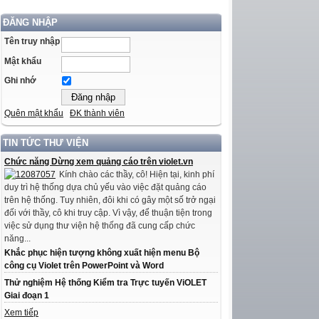
ĐĂNG NHẬP
Tên truy nhập
Mật khẩu
Ghi nhớ
Quên mật khẩu
ĐK thành viên
TIN TỨC THƯ VIỆN
Chức năng Dừng xem quảng cáo trên violet.vn
Kính chào các thầy, cô! Hiện tại, kinh phí
duy trì hệ thống dựa chủ yếu vào việc đặt quảng cáo
trên hệ thống. Tuy nhiên, đôi khi có gây một số trở ngại
đối với thầy, cô khi truy cập. Vì vậy, để thuận tiện trong
việc sử dụng thư viện hệ thống đã cung cấp chức
năng...
Khắc phục hiện tượng không xuất hiện menu Bộ
công cụ Violet trên PowerPoint và Word
Thử nghiệm Hệ thống Kiểm tra Trực tuyến ViOLET
Giai đoạn 1
Xem tiếp