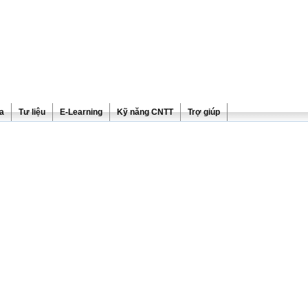
ra
Tư liệu
E-Learning
Kỹ năng CNTT
Trợ giúp