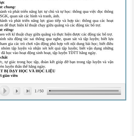
1
/
50