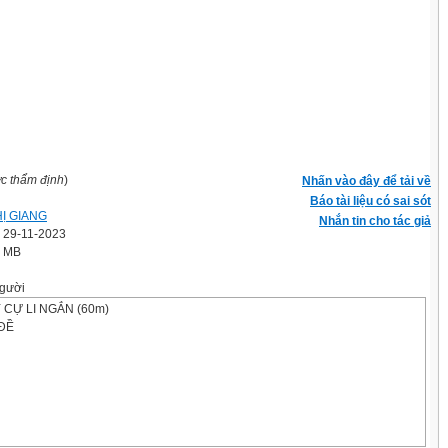
ợc thẩm định
)
Nhấn vào đây để tải về
Báo tài liệu có sai sót
HỊ GIANG
Nhắn tin cho tác giả
' 29-11-2023
2 MB
gười
 CỰ LI NGẮN (60m)
ĐỀ