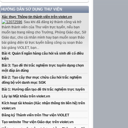
HƯỚNG DẪN SỬ DỤNG THƯ VIỆN
Xác thực Thông tin thành viên trên violet.vn
Sau khi đã đăng ký thành công và trở
thành thành viên của Thư viện trực tuyến, nếu bạn
muốn tạo trang riêng cho Trường, Phòng Giáo dục, Sở
Giáo dục, cho cá nhân mình hay bạn muốn soạn thảo
bài giảng điện tử trực tuyến bằng công cụ soạn thảo
bài giảng ViOLET, bạn...
Bài 4: Quản lí ngân hàng câu hỏi và sinh đề có điều
kiện
Bài 3: Tạo đề thi trắc nghiệm trực tuyến dạng chọn
một đáp án đúng
Bài 2: Tạo cây thư mục chứa câu hỏi trắc nghiệm
đồng bộ với danh mục SGK
Bài 1: Hướng dẫn tạo đề thi trắc nghiệm trực tuyến
Lấy lại Mật khẩu trên violet.vn
Kích hoạt tài khoản (Xác nhận thông tin liên hệ) trên
violet.vn
Đăng ký Thành viên trên Thư viện ViOLET
Tạo website Thư viện Giáo dục trên violet.vn