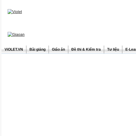
ViOLET.VN
Bài giảng
Giáo án
Đề thi & Kiểm tra
Tư liệu
E-Lea