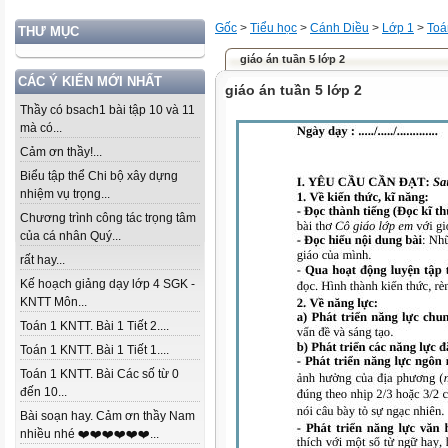
Gốc
>
Tiểu học
>
Cánh Diều
>
Lớp 1
>
Toá
THƯ MỤC
giáo án tuần 5 lớp 2
CÁC Ý KIẾN MỚI NHẤT
giáo án tuần 5 lớp 2
Thầy có bsach1 bài tập 10 và 11
mà có...
Cảm ơn thầy!...
Biểu tập thể Chi bộ xây dựng
nhiệm vụ trọng...
Chương trình công tác trọng tâm
của cá nhân Quý...
rất hay...
Kế hoạch giảng dạy lớp 4 SGK -
KNTT Môn...
Toán 1 KNTT. Bài 1 Tiết 2....
Toán 1 KNTT. Bài 1 Tiết 1....
Toán 1 KNTT. Bài Các số từ 0
đến 10...
Bài soạn hay. Cảm ơn thầy Nam
nhiều nhé ❤️❤️❤️❤️❤️❤️...