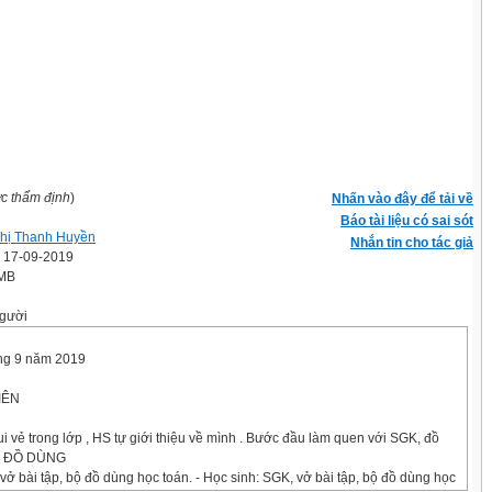
ợc thẩm định
)
Nhấn vào đây để tải về
Báo tài liệu có sai sót
hị Thanh Huyền
Nhắn tin cho tác giả
' 17-09-2019
 MB
gười
ng 9 năm 2019
IÊN
ui vẻ trong lớp , HS tự giới thiệu về mình . Bước đầu làm quen với SGK, đồ
II. ĐỒ DÙNG
 vở bài tập, bộ đồ dùng học toán. - Học sinh: SGK, vở bài tập, bộ đồ dùng học