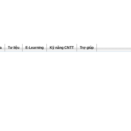
ra
Tư liệu
E-Learning
Kỹ năng CNTT
Trợ giúp