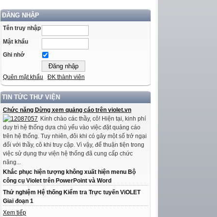
ĐĂNG NHẬP
Tên truy nhập
Mật khẩu
Ghi nhớ
Quên mật khẩu
ĐK thành viên
TIN TỨC THƯ VIỆN
Chức năng Dừng xem quảng cáo trên violet.vn
Kính chào các thầy, cô! Hiện tại, kinh phí
duy trì hệ thống dựa chủ yếu vào việc đặt quảng cáo
trên hệ thống. Tuy nhiên, đôi khi có gây một số trở ngại
đối với thầy, cô khi truy cập. Vì vậy, để thuận tiện trong
việc sử dụng thư viện hệ thống đã cung cấp chức
năng...
Khắc phục hiện tượng không xuất hiện menu Bộ
công cụ Violet trên PowerPoint và Word
Thử nghiệm Hệ thống Kiểm tra Trực tuyến ViOLET
Giai đoạn 1
Xem tiếp