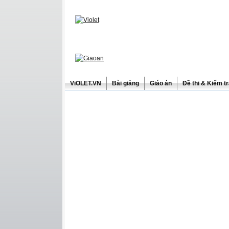
ViOLET.VN
Bài giảng
Giáo án
Đề thi & Kiểm t