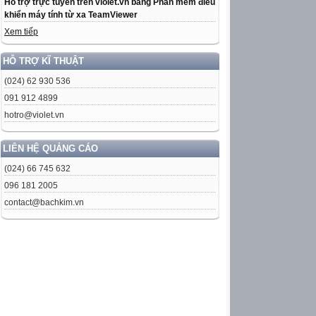
Hỗ trợ trực tuyến trên violet.vn bằng Phần mềm điều
khiển máy tính từ xa TeamViewer
Xem tiếp
HỖ TRỢ KĨ THUẬT
(024) 62 930 536
091 912 4899
hotro@violet.vn
LIÊN HỆ QUẢNG CÁO
(024) 66 745 632
096 181 2005
contact@bachkim.vn