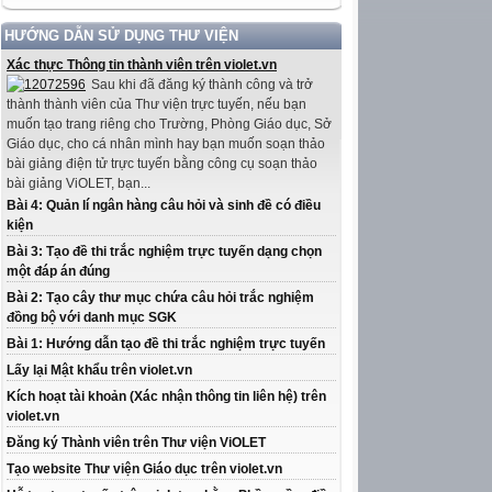
HƯỚNG DẪN SỬ DỤNG THƯ VIỆN
Xác thực Thông tin thành viên trên violet.vn
Sau khi đã đăng ký thành công và trở
thành thành viên của Thư viện trực tuyến, nếu bạn
muốn tạo trang riêng cho Trường, Phòng Giáo dục, Sở
Giáo dục, cho cá nhân mình hay bạn muốn soạn thảo
bài giảng điện tử trực tuyến bằng công cụ soạn thảo
bài giảng ViOLET, bạn...
Bài 4: Quản lí ngân hàng câu hỏi và sinh đề có điều
kiện
Bài 3: Tạo đề thi trắc nghiệm trực tuyến dạng chọn
một đáp án đúng
Bài 2: Tạo cây thư mục chứa câu hỏi trắc nghiệm
đồng bộ với danh mục SGK
Bài 1: Hướng dẫn tạo đề thi trắc nghiệm trực tuyến
Lấy lại Mật khẩu trên violet.vn
Kích hoạt tài khoản (Xác nhận thông tin liên hệ) trên
violet.vn
Đăng ký Thành viên trên Thư viện ViOLET
Tạo website Thư viện Giáo dục trên violet.vn