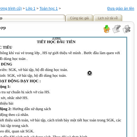
ơng trình cũ)
>
Lớp 1
>
Toán học 1
>
Đưa giáo án lên
ợp
Cùng tác giả
Lịch sử tải về
hợp