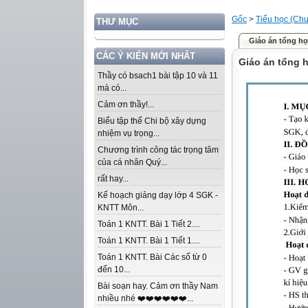
Gốc
>
Tiểu học (Chư
THƯ MỤC
Giáo án tổng h
CÁC Ý KIẾN MỚI NHẤT
Giáo án tổng 
Thầy có bsach1 bài tập 10 và 11
mà có...
Cảm ơn thầy!...
Biểu tập thể Chi bộ xây dựng
nhiệm vụ trọng...
Chương trình công tác trọng tâm
của cá nhân Quý...
rất hay...
Kế hoạch giảng dạy lớp 4 SGK -
KNTT Môn...
Toán 1 KNTT. Bài 1 Tiết 2....
Toán 1 KNTT. Bài 1 Tiết 1....
Toán 1 KNTT. Bài Các số từ 0
đến 10...
Bài soạn hay. Cảm ơn thầy Nam
nhiều nhé ❤️❤️❤️❤️❤️❤️...