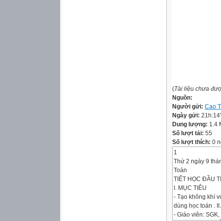
(
Tài liệu chưa đư
Nguồn:
Người gửi:
Cao T
Ngày gửi:
21h:14
Dung lượng:
1.4
Số lượt tải:
55
Số lượt thích:
0 n
1
Thứ 2 ngày 9 thá
Toán
TIẾT HỌC ĐẦU T
I. MỤC TIÊU
- Tạo không khí v
dùng học toán . 
- Giáo viên: SGK,