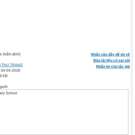
ợc thẩm định
)
Nhấn vào đây để tải về
Báo tài liệu có sai sót
 THU TRANG
Nhắn tin cho tác giả
' 04-04-2026
.6 KB
gười
ary School