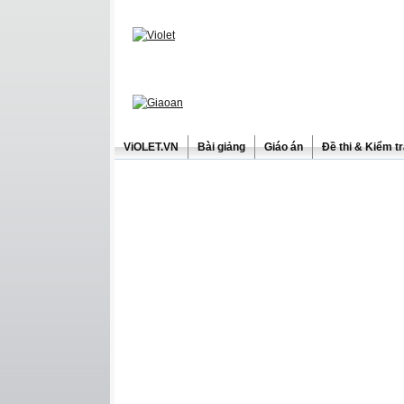
ViOLET.VN
Bài giảng
Giáo án
Đề thi & Kiểm t