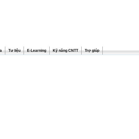
ra
Tư liệu
E-Learning
Kỹ năng CNTT
Trợ giúp