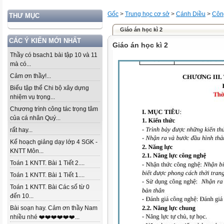
Gốc
>
Trung học cơ sở
>
Cánh Diều
>
Côn
THƯ MỤC
Giáo án học kì 2
CÁC Ý KIẾN MỚI NHẤT
Giáo án học kì 2
Thầy có bsach1 bài tập 10 và 11
mà có...
Cảm ơn thầy!...
Biểu tập thể Chi bộ xây dựng
nhiệm vụ trọng...
Chương trình công tác trọng tâm
của cá nhân Quý...
rất hay...
Kế hoạch giảng dạy lớp 4 SGK -
KNTT Môn...
Toán 1 KNTT. Bài 1 Tiết 2....
Toán 1 KNTT. Bài 1 Tiết 1....
Toán 1 KNTT. Bài Các số từ 0
đến 10...
Bài soạn hay. Cảm ơn thầy Nam
nhiều nhé ❤️❤️❤️❤️❤️❤️...