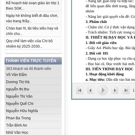
Kế hoạch bài soạn giáo án lớp 1
theo SGK...
Ngày hè không biết đi đâu chơi,
vào trang thầy...
Chào bạn N, tài liệu siêu hay và
chỉn chu...
Quy chế làm việc của Chi bộ
nhiệm kỳ 2025-2030...
THÀNH VIÊN TRỰC TUYẾN
363 khách và 40 thành viên
Võ Văn Đẩm
Dương Thị Hà
nguyễn thị thu
1
Nguyễn Thị Vân
Nguyễn Quế Chi
Nguyễn Hữu Nghĩa
Phan Ba Trong
Trần Bình An
Nhữ Văn Học