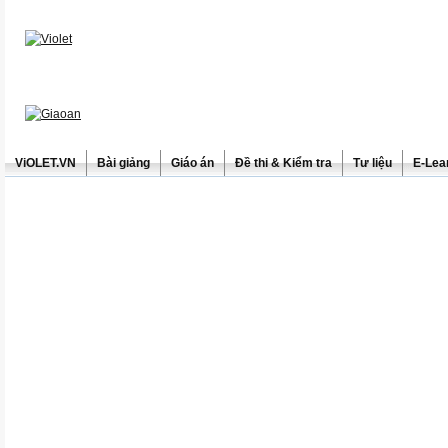
ViOLET.VN
Bài giảng
Giáo án
Đề thi & Kiểm tra
Tư liệu
E-Lea