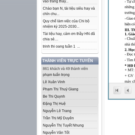
vào trang thầy...
Chào bạn N, tài liệu siêu hay và
chỉn chu...
Quy chế làm việc của Chi bộ
nhiệm kỳ 2025-2030...
Tài liệu hay, cảm ơn thầy HN đã
chia sẻ....
trinh thi oang tuần 1 ...
THÀNH VIÊN TRỰC TUYẾN
861 khách và 49 thành viên
phạm tuấn trọng
Lê Xuân Vinh
Phạm Thị Thuý Giang
Be Thi Quynh
Đặng Thị Huệ
Nguyễn Lê Trang
Trần Thị Mỹ Duyên
Nguyễn Thị Tuyết Nhung
Nguyễn Văn Tốt