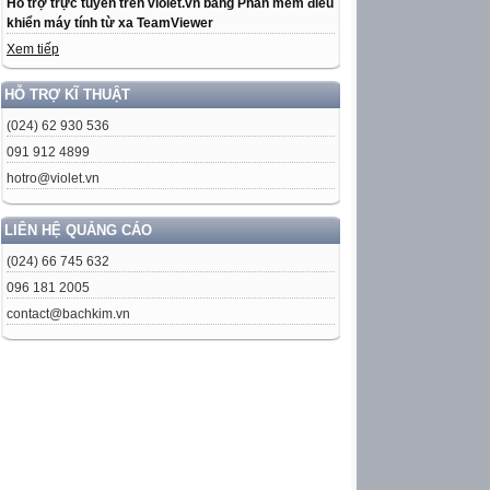
Hỗ trợ trực tuyến trên violet.vn bằng Phần mềm điều
khiển máy tính từ xa TeamViewer
Xem tiếp
HỖ TRỢ KĨ THUẬT
(024) 62 930 536
091 912 4899
hotro@violet.vn
LIÊN HỆ QUẢNG CÁO
(024) 66 745 632
096 181 2005
contact@bachkim.vn