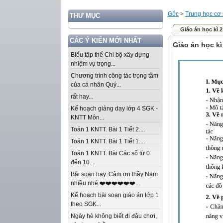
Gốc
>
Trung học cơ
THƯ MỤC
Giáo án học kì 2
CÁC Ý KIẾN MỚI NHẤT
Giáo án học kì
Biểu tập thể Chi bộ xây dựng
nhiệm vụ trọng...
Chương trình công tác trọng tâm
của cá nhân Quý...
rất hay...
Kế hoạch giảng dạy lớp 4 SGK -
KNTT Môn...
Toán 1 KNTT. Bài 1 Tiết 2....
Toán 1 KNTT. Bài 1 Tiết 1....
Toán 1 KNTT. Bài Các số từ 0
đến 10...
Bài soạn hay. Cảm ơn thầy Nam
nhiều nhé ❤️❤️❤️❤️❤️❤️...
Kế hoạch bài soạn giáo án lớp 1
theo SGK...
Ngày hè không biết đi đâu chơi,