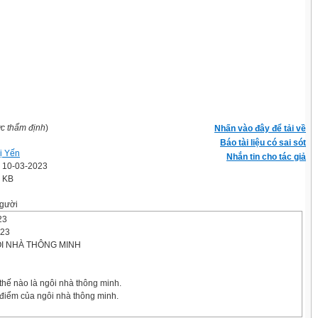
ợc thẩm định
)
Nhấn vào đây để tải về
Báo tài liệu có sai sót
ị Yến
Nhắn tin cho tác giả
' 10-03-2023
5 KB
gười
23
023
GÔI NHÀ THÔNG MINH
thế nào là ngôi nhà thông minh.
 điểm của ngôi nhà thông minh.