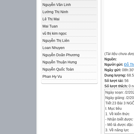
Nguyễn Văn Linh
Lường Thị Ninh
Lê Thị Mai
Mai Tuan
vũ thị kim ngọc
Nguyễn Thị Liên
Loan Nhuyen
(
Tài liệu chưa đư
Nguyễn Doãn Phương
Nguồn:
Nguyễn Thuận Hưng
Người gửi:
Đỗ Th
Nguyễn Quốc Toàn
Ngày gửi:
08h:30
Dung lượng:
68.
Phan Hy Vu
Số lượt tải:
56
Số lượt thích:
0 n
Ngày soạn: /2/20
Ngày giảng: /2/2
Tiết 23 Bài 3 N
I. Mục tiêu
1. Về kiến thức
- Nhận biết được 
- Mô tả được đặc
3. Về năng lực