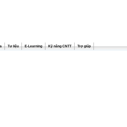
ra
Tư liệu
E-Learning
Kỹ năng CNTT
Trợ giúp