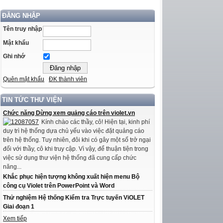
ĐĂNG NHẬP
Tên truy nhập
Mật khẩu
Ghi nhớ
Quên mật khẩu
ĐK thành viên
TIN TỨC THƯ VIỆN
Chức năng Dừng xem quảng cáo trên violet.vn
Kính chào các thầy, cô! Hiện tại, kinh phí
duy trì hệ thống dựa chủ yếu vào việc đặt quảng cáo
trên hệ thống. Tuy nhiên, đôi khi có gây một số trở ngại
đối với thầy, cô khi truy cập. Vì vậy, để thuận tiện trong
việc sử dụng thư viện hệ thống đã cung cấp chức
năng...
Khắc phục hiện tượng không xuất hiện menu Bộ
công cụ Violet trên PowerPoint và Word
Thử nghiệm Hệ thống Kiểm tra Trực tuyến ViOLET
Giai đoạn 1
Xem tiếp