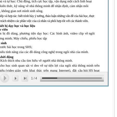
1
/
4