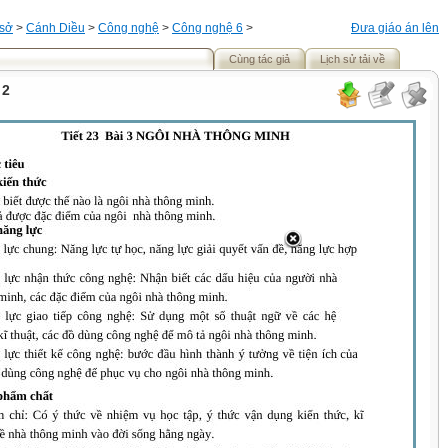
 sở
>
Cánh Diều
>
Công nghệ
>
Công nghệ 6
>
Đưa giáo án lên
Cùng tác giả
Lịch sử tải về
 2