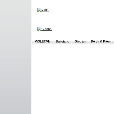
ViOLET.VN
Bài giảng
Giáo án
Đề thi & Kiểm t