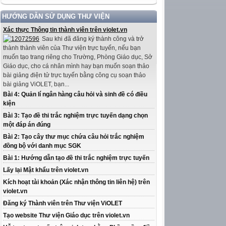
HƯỚNG DẪN SỬ DỤNG THƯ VIỆN
Xác thực Thông tin thành viên trên violet.vn
Sau khi đã đăng ký thành công và trở
thành thành viên của Thư viện trực tuyến, nếu bạn
muốn tạo trang riêng cho Trường, Phòng Giáo dục, Sở
Giáo dục, cho cá nhân mình hay bạn muốn soạn thảo
bài giảng điện tử trực tuyến bằng công cụ soạn thảo
bài giảng ViOLET, bạn...
Bài 4: Quản lí ngân hàng câu hỏi và sinh đề có điều
kiện
Bài 3: Tạo đề thi trắc nghiệm trực tuyến dạng chọn
một đáp án đúng
Bài 2: Tạo cây thư mục chứa câu hỏi trắc nghiệm
đồng bộ với danh mục SGK
Bài 1: Hướng dẫn tạo đề thi trắc nghiệm trực tuyến
Lấy lại Mật khẩu trên violet.vn
Kích hoạt tài khoản (Xác nhận thông tin liên hệ) trên
violet.vn
Đăng ký Thành viên trên Thư viện ViOLET
Tạo website Thư viện Giáo dục trên violet.vn