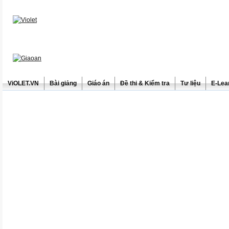
ViOLET.VN
Bài giảng
Giáo án
Đề thi & Kiểm tra
Tư liệu
E-Lea