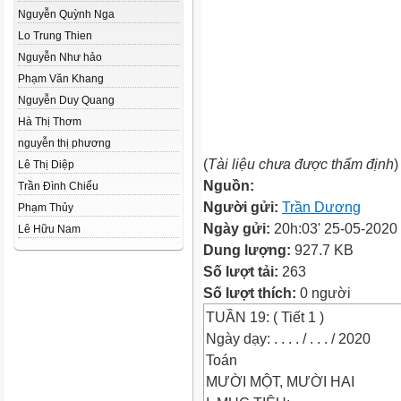
Nguyễn Quỳnh Nga
Lo Trung Thien
Nguyễn Như hảo
Phạm Văn Khang
Nguyễn Duy Quang
Hà Thị Thơm
nguyễn thị phương
(
Tài liệu chưa được thẩm định
)
Lê Thị Diệp
Nguồn:
Trần Đình Chiểu
Người gửi:
Trần Dương
Phạm Thủy
Ngày gửi:
20h:03' 25-05-2020
Lê Hữu Nam
Dung lượng:
927.7 KB
Số lượt tải:
263
Số lượt thích:
0 người
TUẦN 19: ( Tiết 1 )
Ngày dạy: . . . . / . . . / 2020
Toán
MƯỜI MỘT, MƯỜI HAI