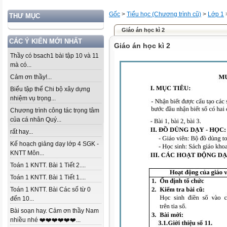
Gốc
>
Tiểu học (Chương trình cũ)
>
Lớp 1
THƯ MỤC
Giáo án học kì 2
CÁC Ý KIẾN MỚI NHẤT
Giáo án học kì 2
Thầy có bsach1 bài tập 10 và 11
mà có...
Cảm ơn thầy!...
Biểu tập thể Chi bộ xây dựng
nhiệm vụ trọng...
Chương trình công tác trọng tâm
của cá nhân Quý...
rất hay...
Kế hoạch giảng dạy lớp 4 SGK -
KNTT Môn...
Toán 1 KNTT. Bài 1 Tiết 2....
Toán 1 KNTT. Bài 1 Tiết 1....
Toán 1 KNTT. Bài Các số từ 0
đến 10...
Bài soạn hay. Cảm ơn thầy Nam
nhiều nhé ❤️❤️❤️❤️❤️❤️...