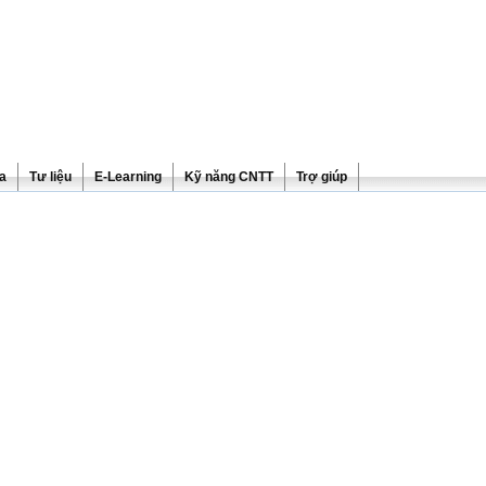
ra
Tư liệu
E-Learning
Kỹ năng CNTT
Trợ giúp