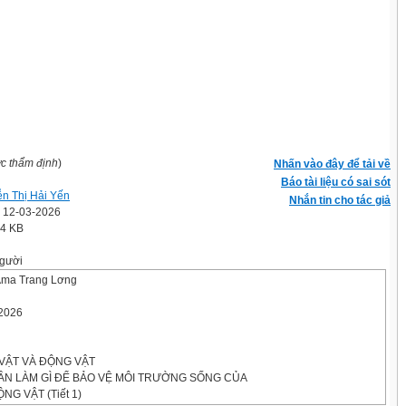
ợc thẩm định
)
Nhấn vào đây để tải về
Báo tài liệu có sai sót
n Thị Hải Yến
Nhắn tin cho tác giả
' 12-03-2026
.4 KB
gười
 Ama Trang Lơng
 2026
 VẬT VÀ ĐỘNG VẬT
8: CẦN LÀM GÌ ĐỂ BẢO VỆ MÔI TRƯỜNG SỐNG CỦA
NG VẬT (Tiết 1)