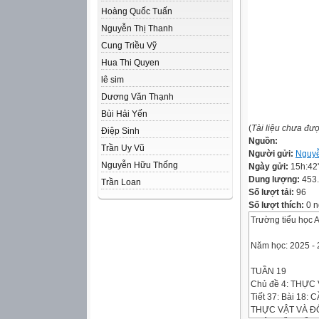
Hoàng Quốc Tuấn
Nguyễn Thị Thanh
Cung Triều Vỹ
Hua Thi Quyen
lê sim
Dương Văn Thạnh
Bùi Hải Yến
(
Tài liệu chưa đư
Điệp Sinh
Nguồn:
Trần Uy Vũ
Người gửi:
Nguyễ
Nguyễn Hữu Thống
Ngày gửi:
15h:42
Dung lượng:
453
Trần Loan
Số lượt tải:
96
Số lượt thích:
0 n
Trường tiểu học
Năm học: 2025 -
TUẦN 19
Chủ đề 4: THỰC
Tiết 37: Bài 1
THỰC VẬT VÀ ĐỘ