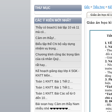
Gốc
>
Tiểu học
>
Kế
THƯ MỤC
Giáo án học kì 1
CÁC Ý KIẾN MỚI NHẤT
Giáo án học kì
Thầy có bsach1 bài tập 10 và 11
mà có...
Cảm ơn thầy!...
Biểu tập thể Chi bộ xây dựng
nhiệm vụ trọng...
Chương trình công tác trọng tâm
của cá nhân Quý...
rất hay...
Kế hoạch giảng dạy lớp 4 SGK -
KNTT Môn...
Toán 1 KNTT. Bài 1 Tiết 2....
Toán 1 KNTT. Bài 1 Tiết 1....
Toán 1 KNTT. Bài Các số từ 0
đến 10...
Bài soạn hay. Cảm ơn thầy Nam
nhiều nhé ❤️❤️❤️❤️❤️❤️...