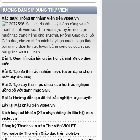
HƯỚNG DẪN SỬ DỤNG THƯ VIỆN
Xác thực Thông tin thành viên trên violet.vn
Sau khi đã đăng ký thành công và trở
thành thành viên của Thư viện trực tuyến, nếu bạn
muốn tạo trang riêng cho Trường, Phòng Giáo dục, Sở
Giáo dục, cho cá nhân mình hay bạn muốn soạn thảo
bài giảng điện tử trực tuyến bằng công cụ soạn thảo
bài giảng ViOLET, bạn...
Bài 4: Quản lí ngân hàng câu hỏi và sinh đề có điều
kiện
Bài 3: Tạo đề thi trắc nghiệm trực tuyến dạng chọn
một đáp án đúng
Bài 2: Tạo cây thư mục chứa câu hỏi trắc nghiệm
đồng bộ với danh mục SGK
Bài 1: Hướng dẫn tạo đề thi trắc nghiệm trực tuyến
Lấy lại Mật khẩu trên violet.vn
Kích hoạt tài khoản (Xác nhận thông tin liên hệ) trên
violet.vn
Đăng ký Thành viên trên Thư viện ViOLET
Tạo website Thư viện Giáo dục trên violet.vn