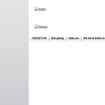
ViOLET.VN
Bài giảng
Giáo án
Đề thi & Kiểm t