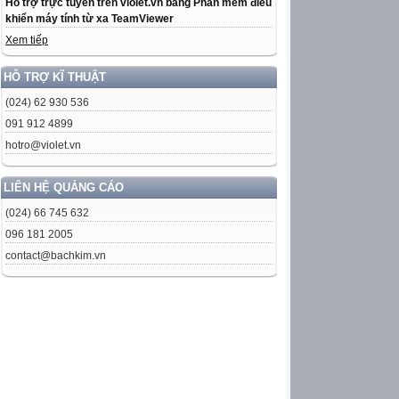
Hỗ trợ trực tuyến trên violet.vn bằng Phần mềm điều
khiển máy tính từ xa TeamViewer
Xem tiếp
HỖ TRỢ KĨ THUẬT
(024) 62 930 536
091 912 4899
hotro@violet.vn
LIÊN HỆ QUẢNG CÁO
(024) 66 745 632
096 181 2005
contact@bachkim.vn