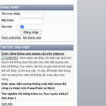
ĐĂNG NHẬP
Tên truy nhập
Mật khẩu
Ghi nhớ
Quên mật khẩu
ĐK thành viên
TIN TỨC THƯ VIỆN
Chức năng Dừng xem quảng cáo trên violet.vn
Kính chào các thầy, cô! Hiện tại, kinh phí
duy trì hệ thống dựa chủ yếu vào việc đặt quảng cáo
trên hệ thống. Tuy nhiên, đôi khi có gây một số trở ngại
đối với thầy, cô khi truy cập. Vì vậy, để thuận tiện trong
việc sử dụng thư viện hệ thống đã cung cấp chức
năng...
Khắc phục hiện tượng không xuất hiện menu Bộ
công cụ Violet trên PowerPoint và Word
Thử nghiệm Hệ thống Kiểm tra Trực tuyến ViOLET
Giai đoạn 1
Xem tiếp