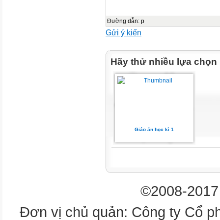
dụng CNTT
Đường dẫn
:
p
giá
Gửi ý kiến
1: Khởi động
Hãy thử nhiều lựa chọn
- Trực quan
- Hỏi đáp
- Powerpoint
Giáo án học kì 1
2: Hình thành kiến
- Khăn trải
- Bảng kiểm
©2008-2017 
- Máy tính
Đơn vị chủ quản: Công ty Cổ p