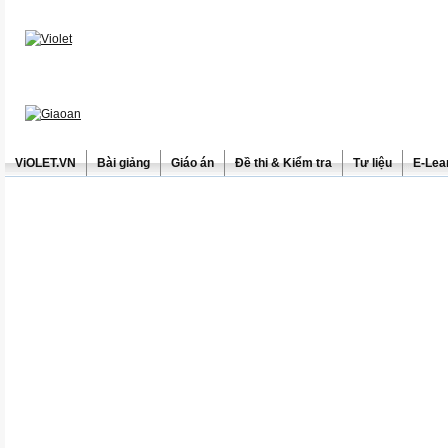
ViOLET.VN
Bài giảng
Giáo án
Đề thi & Kiểm tra
Tư liệu
E-Lea