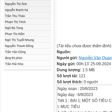
Nguyễn Thị Ánh
nguyễn thanh hà
Trần Thu Thảo
Phạm Thị Trinh
Ngô Bá Tùng
Phan Thị Hiền
Ngô Thị Tuyết Nhung
(
Tài liệu chưa được thẩm định
)
Nguyễn Thanh Đồng
Nguồn:
Trần Văn Dũng
Người gửi:
Nguyễn Văn Quan
tăng thị phúc
Ngày gửi:
00h:13' 25-09-2024
Trần Hải Hòa
Dung lượng:
1.5 MB
Số lượt tải:
121
Số lượt thích:
0 người
Ngày soạn : 20/8/2023
Ngày dạy : 6/9/2023
Tiết 1 : BÀI 1: MỘT SỐ TI
I. MỤC TIÊU