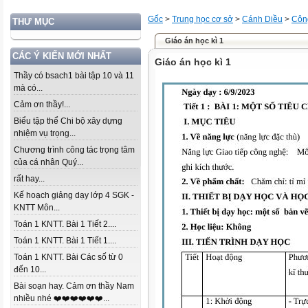
Gốc
>
Trung học cơ sở
>
Cánh Diều
>
Côn
THƯ MỤC
Giáo án học kì 1
CÁC Ý KIẾN MỚI NHẤT
Giáo án học kì 1
Thầy có bsach1 bài tập 10 và 11
mà có...
Cảm ơn thầy!...
Biểu tập thể Chi bộ xây dựng
nhiệm vụ trọng...
Chương trình công tác trọng tâm
của cá nhân Quý...
rất hay...
Kế hoạch giảng dạy lớp 4 SGK -
KNTT Môn...
Toán 1 KNTT. Bài 1 Tiết 2....
Toán 1 KNTT. Bài 1 Tiết 1....
Toán 1 KNTT. Bài Các số từ 0
đến 10...
Bài soạn hay. Cảm ơn thầy Nam
nhiều nhé ❤️❤️❤️❤️❤️❤️...