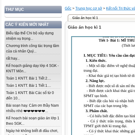
Gốc
>
Trung học cơ sở
>
Kết nối Tri thức 
THƯ MỤC
Giáo án học kì 1
CÁC Ý KIẾN MỚI NHẤT
Giáo án học kì 1
Biểu tập thể Chi bộ xây dựng
nhiệm vụ trọng...
Chương trình công tác trọng tâm
của cá nhân Quý...
rất hay...
Kế hoạch giảng dạy lớp 4 SGK -
KNTT Môn...
Toán 1 KNTT. Bài 1 Tiết 2....
Toán 1 KNTT. Bài 1 Tiết 1....
Toán 1 KNTT. Bài Các số từ 0
đến 10...
Bài soạn hay. Cảm ơn thầy Nam
nhiều nhé ❤️❤️❤️❤️❤️❤️...
Kế hoạch bài soạn giáo án lớp 1
theo SGK...
Ngày hè không biết đi đâu chơi,