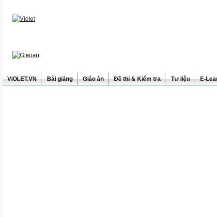
ViOLET.VN
Bài giảng
Giáo án
Đề thi & Kiểm tra
Tư liệu
E-Lea