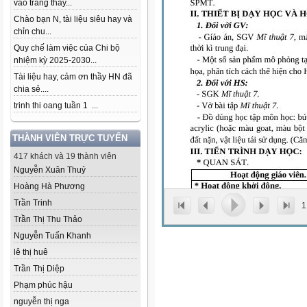
vào trang thầy...
Chào bạn N, tài liệu siêu hay và
chỉn chu...
Quy chế làm việc của Chi bộ
nhiệm kỳ 2025-2030...
Tài liệu hay, cảm ơn thầy HN đã
chia sẻ....
trinh thi oang tuần 1 ...
THÀNH VIÊN TRỰC TUYẾN
417 khách và 19 thành viên
Nguyễn Xuân Thuỷ
Hoàng Hà Phương
Trần Trinh
1
Trần Thị Thu Thảo
Nguyễn Tuấn Khanh
lê thị huê
Trần Thị Diệp
Phạm phúc hậu
nguyễn thị nga