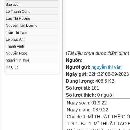
đào uyên
Lê Thành Công
Lưu Thị Hường
Nguyển Tấn Dương
Trần Thị Tâm
Lê phúc Anh
Thanh Vinh
(
Tài liệu chưa được thẩm định
)
Nguyễn Ngọc
Nguồn:
nguyễn thị huệ
Người gửi:
nguyễn thị vân
Hit Club
Ngày gửi:
22h:32' 06-09-2023
Dung lượng:
408.5 KB
Số lượt tải:
181
Số lượt thích:
0 người
Ngày soạn: 01.9.22
Ngày giảng: 08.9.22
Chủ đề 1: MĨ THUẬT THẾ GI
Tiết 1- Bài 1: MĨ THUẬT TẠ