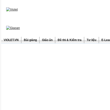
ViOLET.VN
Bài giảng
Giáo án
Đề thi & Kiểm tra
Tư liệu
E-Lea