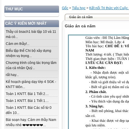
Gốc
>
Tiểu học
>
Kết nối Tri thức với Cuộc
THƯ MỤC
Giáo án cả năm
CÁC Ý KIẾN MỚI NHẤT
Giáo án cả năm
Thầy có bsach1 bài tập 10 và 11
mà có...
Cảm ơn thầy!...
Biểu tập thể Chi bộ xây dựng
nhiệm vụ trọng...
Chương trình công tác trọng tâm
của cá nhân Quý...
rất hay...
Kế hoạch giảng dạy lớp 4 SGK -
KNTT Môn...
Toán 1 KNTT. Bài 1 Tiết 2....
Toán 1 KNTT. Bài 1 Tiết 1....
Toán 1 KNTT. Bài Các số từ 0
đến 10...
Bài soạn hay. Cảm ơn thầy Nam
nhiều nhé ❤️❤️❤️❤️❤️❤️...