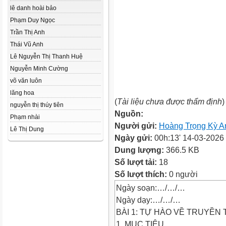
lê danh hoài bảo
Phạm Duy Ngọc
Trần Thị Anh
Thái Vũ Anh
Lê Nguyễn Thị Thanh Huệ
Nguyễn Minh Cường
võ văn luôn
lăng hoa
(
Tài liệu chưa được thẩm định
)
nguyễn thị thúy tiên
Nguồn:
Phạm nhài
Người gửi:
Hoàng Trọng Kỳ A
Lê Thị Dung
Ngày gửi:
00h:13' 14-03-2026
Dung lượng:
366.5 KB
Số lượt tải:
18
Số lượt thích:
0 người
Ngày soạn:…/…/…
Ngày dạy:…/…/…
BÀI 1: TỰ HÀO VỀ TRUYỀN
1. MỤC TIÊU