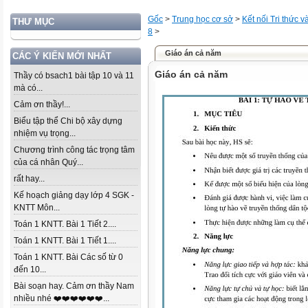
Gốc
>
Trung học cơ sở
>
Kết nối Tri thức 
THƯ MỤC
8
>
Giáo án cả năm
CÁC Ý KIẾN MỚI NHẤT
Giáo án cả năm
Thầy có bsach1 bài tập 10 và 11
mà có...
Cảm ơn thầy!...
Biểu tập thể Chi bộ xây dựng
nhiệm vụ trọng...
Chương trình công tác trọng tâm
của cá nhân Quý...
rất hay...
Kế hoạch giảng dạy lớp 4 SGK -
KNTT Môn...
Toán 1 KNTT. Bài 1 Tiết 2....
Toán 1 KNTT. Bài 1 Tiết 1....
Toán 1 KNTT. Bài Các số từ 0
đến 10...
Bài soạn hay. Cảm ơn thầy Nam
nhiều nhé ❤️❤️❤️❤️❤️❤️...