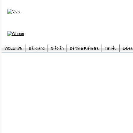
ViOLET.VN
Bài giảng
Giáo án
Đề thi & Kiểm tra
Tư liệu
E-Lea