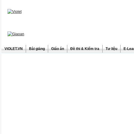
ViOLET.VN
Bài giảng
Giáo án
Đề thi & Kiểm tra
Tư liệu
E-Lea