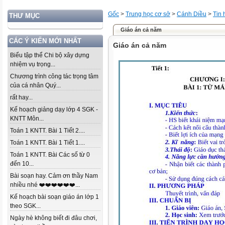
Gốc
>
Trung học cơ sở
>
Cánh Diều
>
Tin 
THƯ MỤC
Giáo án cả năm
CÁC Ý KIẾN MỚI NHẤT
Giáo án cả năm
Biểu tập thể Chi bộ xây dựng
nhiệm vụ trọng...
Chương trình công tác trọng tâm
của cá nhân Quý...
rất hay...
Kế hoạch giảng dạy lớp 4 SGK -
KNTT Môn...
Toán 1 KNTT. Bài 1 Tiết 2....
Toán 1 KNTT. Bài 1 Tiết 1....
Toán 1 KNTT. Bài Các số từ 0
đến 10...
Bài soạn hay. Cảm ơn thầy Nam
nhiều nhé ❤️❤️❤️❤️❤️❤️...
Kế hoạch bài soạn giáo án lớp 1
theo SGK...
Ngày hè không biết đi đâu chơi,