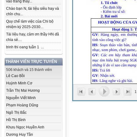
vào trang thầy...
Chào bạn N, tài liệu siêu hay và
chỉn chu...
Quy chế làm việc của Chi bộ
nhiệm kỳ 2025-2030...
Tài liệu hay, cảm ơn thầy HN đã
chia sẻ....
trinh thi oang tuần 1 ...
THÀNH VIÊN TRỰC TUYẾN
506 khách và 15 thành viên
Lê Cao Bồi
Huỳnh Minh Cơ
Trần Thị Mai Hương
1
Nguyễn Viết Minh
Phạm Hoàng Dũng
Ngô Thị Bắc
Hồ Thị Bình
Khưu Ngọc Huyền Anh
Dương Huy Tần