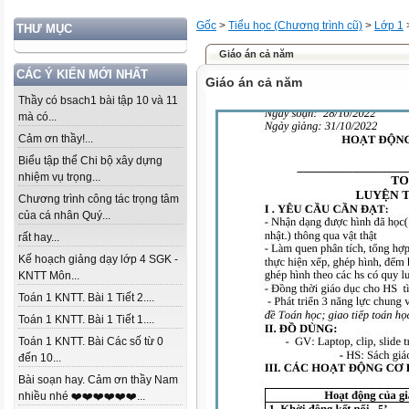
Gốc
>
Tiểu học (Chương trình cũ)
>
Lớp 1
THƯ MỤC
Giáo án cả năm
CÁC Ý KIẾN MỚI NHẤT
Giáo án cả năm
Thầy có bsach1 bài tập 10 và 11
mà có...
Cảm ơn thầy!...
Biểu tập thể Chi bộ xây dựng
nhiệm vụ trọng...
Chương trình công tác trọng tâm
của cá nhân Quý...
rất hay...
Kế hoạch giảng dạy lớp 4 SGK -
KNTT Môn...
Toán 1 KNTT. Bài 1 Tiết 2....
Toán 1 KNTT. Bài 1 Tiết 1....
Toán 1 KNTT. Bài Các số từ 0
đến 10...
Bài soạn hay. Cảm ơn thầy Nam
nhiều nhé ❤️❤️❤️❤️❤️❤️...