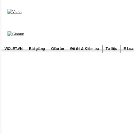
ViOLET.VN
Bài giảng
Giáo án
Đề thi & Kiểm tra
Tư liệu
E-Lea