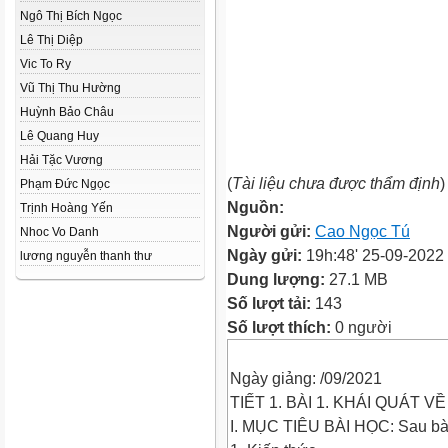
Ngô Thị Bích Ngọc
Lê Thị Diệp
Vic To Ry
Vũ Thị Thu Hường
Huỳnh Bảo Châu
Lê Quang Huy
Hải Tặc Vương
(
Tài liệu chưa được thẩm định
)
Phạm Đức Ngọc
Nguồn:
Trịnh Hoàng Yến
Người gửi:
Cao Ngọc Tú
Nhoc Vo Danh
Ngày gửi:
19h:48' 25-09-2022
lương nguyễn thanh thư
Dung lượng:
27.1 MB
Số lượt tải:
143
Số lượt thích:
0 người
Ngày giảng: /09/2021
TIẾT 1. BÀI 1. KHÁI QUÁT VỀ
I. MỤC TIÊU BÀI HỌC: Sau bài