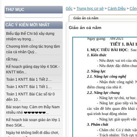
Gốc
>
Trung học cơ sở
>
Cánh Diều
>
Côn
THƯ MỤC
Giáo án cả năm
CÁC Ý KIẾN MỚI NHẤT
Giáo án cả năm
Biểu tập thể Chi bộ xây dựng
nhiệm vụ trọng...
Chương trình công tác trọng tâm
của cá nhân Quý...
rất hay...
Kế hoạch giảng dạy lớp 4 SGK -
KNTT Môn...
Toán 1 KNTT. Bài 1 Tiết 2....
Toán 1 KNTT. Bài 1 Tiết 1....
Toán 1 KNTT. Bài Các số từ 0
đến 10...
Bài soạn hay. Cảm ơn thầy Nam
nhiều nhé ❤️❤️❤️❤️❤️❤️...
Kế hoạch bài soạn giáo án lớp 1
theo SGK...
Ngày hè không biết đi đâu chơi,