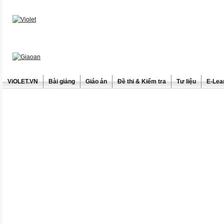
ViOLET.VN
Bài giảng
Giáo án
Đề thi & Kiểm tra
Tư liệu
E-Lea