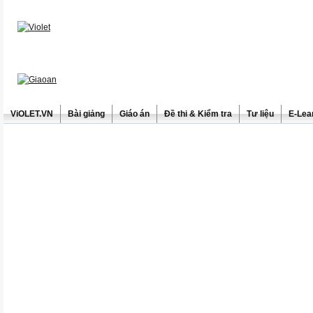
ViOLET.VN
Bài giảng
Giáo án
Đề thi & Kiểm tra
Tư liệu
E-Lea