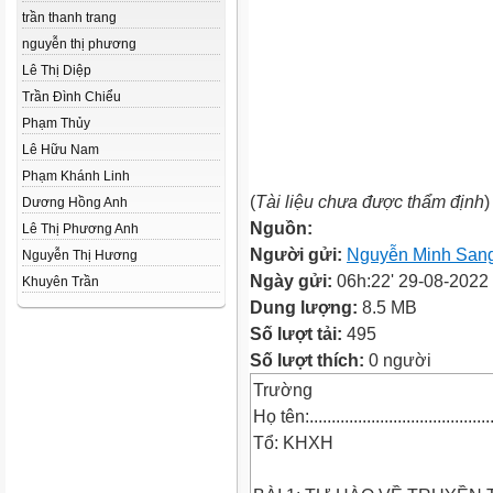
trần thanh trang
nguyễn thị phương
Lê Thị Diệp
Trần Đình Chiểu
Phạm Thủy
Lê Hữu Nam
Phạm Khánh Linh
(
Tài liệu chưa được thẩm định
)
Dương Hồng Anh
Nguồn:
Lê Thị Phương Anh
Người gửi:
Nguyễn Minh San
Nguyễn Thị Hương
Ngày gửi:
06h:22' 29-08-2022
Khuyên Trần
Dung lượng:
8.5 MB
Số lượt tải:
495
Số lượt thích:
0 người
Trường
Họ tên:..........................................
Tổ: KHXH