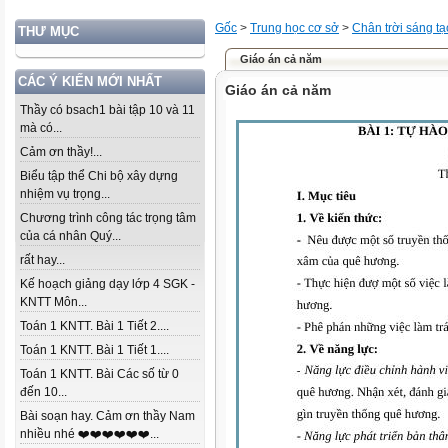
Gốc
>
Trung học cơ sở
>
Chân trời sáng tạ
THƯ MỤC
Giáo án cả năm
CÁC Ý KIẾN MỚI NHẤT
Giáo án cả năm
Thầy có bsach1 bài tập 10 và 11
mà có...
Cảm ơn thầy!...
Biểu tập thể Chi bộ xây dựng
nhiệm vụ trọng...
Chương trình công tác trọng tâm
của cá nhân Quý...
rất hay...
Kế hoạch giảng dạy lớp 4 SGK -
KNTT Môn...
Toán 1 KNTT. Bài 1 Tiết 2....
Toán 1 KNTT. Bài 1 Tiết 1....
Toán 1 KNTT. Bài Các số từ 0
đến 10...
Bài soạn hay. Cảm ơn thầy Nam
nhiều nhé ❤️❤️❤️❤️❤️❤️...