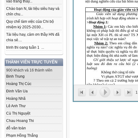
vào trang thầy...
Chào bạn N, tài liệu siêu hay và
chỉn chu...
Quy chế làm việc của Chi bộ
nhiệm kỳ 2025-2030...
Tài liệu hay, cảm ơn thầy HN đã
chia sẻ....
trinh thi oang tuần 1 ...
THÀNH VIÊN TRỰC TUYẾN
900 khách và 16 thành viên
Binh Trung
Hoàng Thị Cúc
Đinh Văn Ua
1
Hoàng Nhã
Lê Anh Thư
Cù Thị Nguyệt
Chau Hoang Thi
đỗ văn toàn
Phạm Hồng Thắng