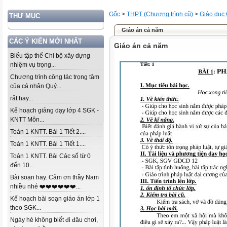
Gốc
>
THPT (Chương trình cũ)
>
Giáo dục
THƯ MỤC
Giáo án cả năm
CÁC Ý KIẾN MỚI NHẤT
Giáo án cả năm
Biểu tập thể Chi bộ xây dựng
nhiệm vụ trọng...
Chương trình công tác trọng tâm
của cá nhân Quý...
rất hay...
Kế hoạch giảng dạy lớp 4 SGK -
KNTT Môn...
Toán 1 KNTT. Bài 1 Tiết 2....
Toán 1 KNTT. Bài 1 Tiết 1....
Toán 1 KNTT. Bài Các số từ 0
đến 10...
Bài soạn hay. Cảm ơn thầy Nam
nhiều nhé ❤️❤️❤️❤️❤️❤️...
Kế hoạch bài soạn giáo án lớp 1
theo SGK...
Ngày hè không biết đi đâu chơi,