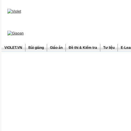
ViOLET.VN
Bài giảng
Giáo án
Đề thi & Kiểm tra
Tư liệu
E-Lea