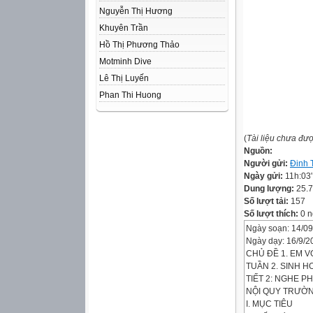
Nguyễn Thị Hương
Khuyên Trần
Hồ Thị Phương Thảo
Motminh Dive
Lê Thị Luyến
Phan Thi Huong
(
Tài liệu chưa đư
Nguồn:
Người gửi:
Đinh 
Ngày gửi:
11h:03
Dung lượng:
25.
Số lượt tải:
157
Số lượt thích:
0 n
Ngày soạn: 14/0
Ngày dạy: 16/9/2
CHỦ ĐỀ 1. EM 
TUẦN 2. SINH 
TIẾT 2: NGHE P
NỘI QUY TRƯỜN
I. MỤC TIÊU