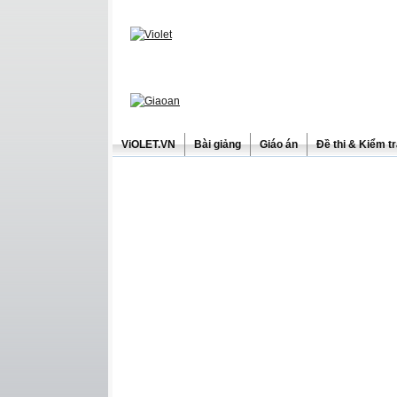
ViOLET.VN
Bài giảng
Giáo án
Đề thi & Kiểm t