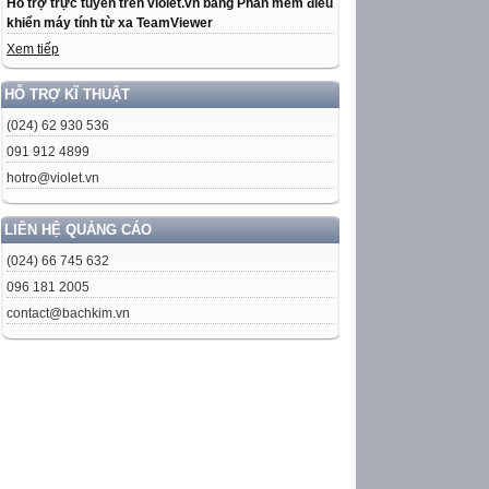
Hỗ trợ trực tuyến trên violet.vn bằng Phần mềm điều
khiển máy tính từ xa TeamViewer
Xem tiếp
HỖ TRỢ KĨ THUẬT
(024) 62 930 536
091 912 4899
hotro@violet.vn
LIÊN HỆ QUẢNG CÁO
(024) 66 745 632
096 181 2005
contact@bachkim.vn