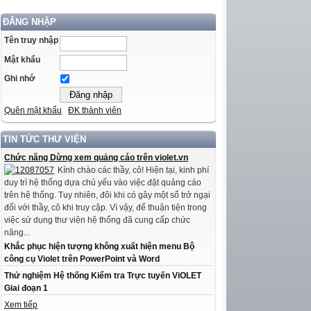
ĐĂNG NHẬP
Tên truy nhập
Mật khẩu
Ghi nhớ
Quên mật khẩu
ĐK thành viên
TIN TỨC THƯ VIỆN
Chức năng Dừng xem quảng cáo trên violet.vn
Kính chào các thầy, cô! Hiện tại, kinh phí
duy trì hệ thống dựa chủ yếu vào việc đặt quảng cáo
trên hệ thống. Tuy nhiên, đôi khi có gây một số trở ngại
đối với thầy, cô khi truy cập. Vì vậy, để thuận tiện trong
việc sử dụng thư viện hệ thống đã cung cấp chức
năng...
Khắc phục hiện tượng không xuất hiện menu Bộ
công cụ Violet trên PowerPoint và Word
Thử nghiệm Hệ thống Kiểm tra Trực tuyến ViOLET
Giai đoạn 1
Xem tiếp