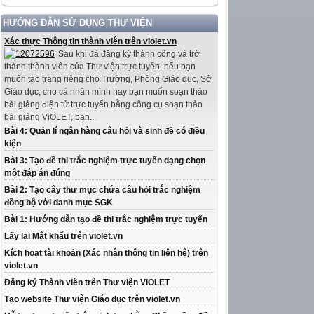
HƯỚNG DẪN SỬ DỤNG THƯ VIỆN
Xác thực Thông tin thành viên trên violet.vn
Sau khi đã đăng ký thành công và trở
thành thành viên của Thư viện trực tuyến, nếu bạn
muốn tạo trang riêng cho Trường, Phòng Giáo dục, Sở
Giáo dục, cho cá nhân mình hay bạn muốn soạn thảo
bài giảng điện tử trực tuyến bằng công cụ soạn thảo
bài giảng ViOLET, bạn...
Bài 4: Quản lí ngân hàng câu hỏi và sinh đề có điều
kiện
Bài 3: Tạo đề thi trắc nghiệm trực tuyến dạng chọn
một đáp án đúng
Bài 2: Tạo cây thư mục chứa câu hỏi trắc nghiệm
đồng bộ với danh mục SGK
Bài 1: Hướng dẫn tạo đề thi trắc nghiệm trực tuyến
Lấy lại Mật khẩu trên violet.vn
Kích hoạt tài khoản (Xác nhận thông tin liên hệ) trên
violet.vn
Đăng ký Thành viên trên Thư viện ViOLET
Tạo website Thư viện Giáo dục trên violet.vn