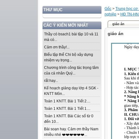
Gốc
>
Trung học cơ
THƯ MỤC
nghiệp
>
HĐ TN-HN
giáo án
CÁC Ý KIẾN MỚI NHẤT
giáo án
Thầy có bsach1 bài tập 10 và 11
mà có...
Cảm ơn thầy!...
Biểu tập thể Chi bộ xây dựng
nhiệm vụ trọng...
Chương trình công tác trọng tâm
của cá nhân Quý...
rất hay...
Kế hoạch giảng dạy lớp 4 SGK -
KNTT Môn...
Toán 1 KNTT. Bài 1 Tiết 2....
Toán 1 KNTT. Bài 1 Tiết 1....
Toán 1 KNTT. Bài Các số từ 0
đến 10...
Bài soạn hay. Cảm ơn thầy Nam
nhiều nhé ❤️❤️❤️❤️❤️❤️...