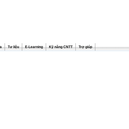
ra
Tư liệu
E-Learning
Kỹ năng CNTT
Trợ giúp