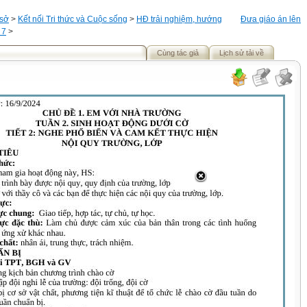
 sở
>
Kết nối Tri thức và Cuộc sống
>
HĐ trải nghiệm, hướng
Đưa giáo án lên
 7
>
Cùng tác giả
Lịch sử tải về