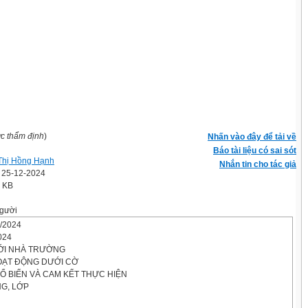
ợc thẩm định
)
Nhấn vào đây để tải về
Báo tài liệu có sai sót
Thị Hồng Hạnh
Nhắn tin cho tác giả
' 25-12-2024
7 KB
gười
9/2024
024
VỚI NHÀ TRƯỜNG
HOẠT ĐỘNG DƯỚI CỜ
HỔ BIẾN VÀ CAM KẾT THỰC HIỆN
G, LỚP