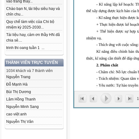
vào trang thầy...
Chào bạn N, tài liệu siêu hay và
chỉn chu...
Quy chế làm việc của Chi bộ
nhiệm kỳ 2025-2030...
Tài liệu hay, cảm ơn thầy HN đã
chia sẻ....
trinh thi oang tuần 1 ...
THÀNH VIÊN TRỰC TUYẾN
1034 khách và 7 thành viên
Nguyễn Trang
Đỗ Mạnh Hà
Bùi Thị Dương
1
Lâm Hồng Thanh
Nguyễn Minh Sang
cao việt anh
Nguyễn Thị Vân