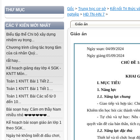
Gốc
>
Trung học cơ sở
>
Kết nối Tri thức 
THƯ MỤC
nghiệp
>
HĐ TN-HN 7
>
Giáo án
CÁC Ý KIẾN MỚI NHẤT
Giáo án
Biểu tập thể Chi bộ xây dựng
nhiệm vụ trọng...
Chương trình công tác trọng tâm
của cá nhân Quý...
rất hay...
Kế hoạch giảng dạy lớp 4 SGK -
KNTT Môn...
Toán 1 KNTT. Bài 1 Tiết 2....
Toán 1 KNTT. Bài 1 Tiết 1....
Toán 1 KNTT. Bài Các số từ 0
đến 10...
Bài soạn hay. Cảm ơn thầy Nam
nhiều nhé ❤️❤️❤️❤️❤️❤️...
Kế hoạch bài soạn giáo án lớp 1
theo SGK...
Ngày hè không biết đi đâu chơi,