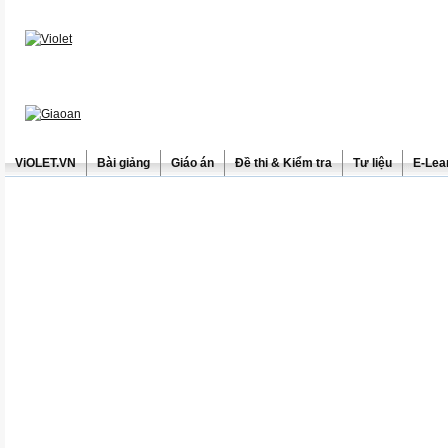
ViOLET.VN
Bài giảng
Giáo án
Đề thi & Kiểm tra
Tư liệu
E-Lea