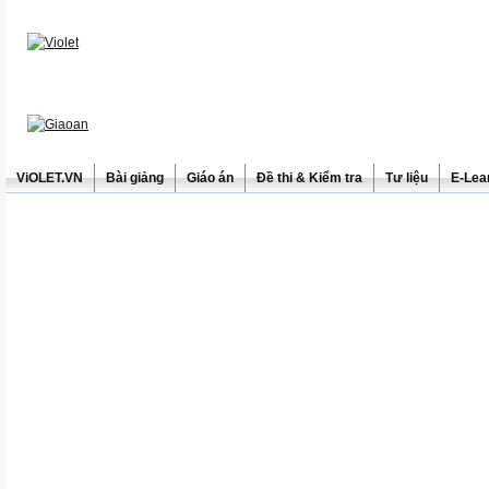
ViOLET.VN
Bài giảng
Giáo án
Đề thi & Kiểm tra
Tư liệu
E-Lea