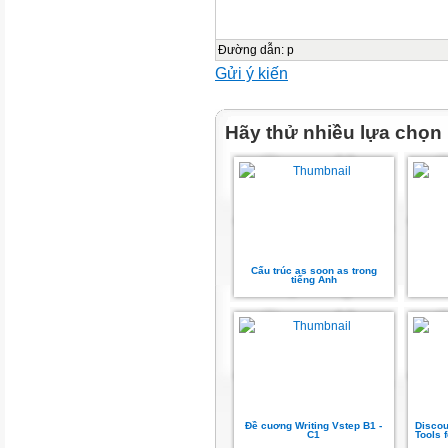
Đường dẫn
:
p
Gửi ý kiến
Hãy thử nhiều lựa chọn
Cấu trúc as soon as trong
tiếng Anh
Đề cuơng Writing Vstep B1 -
Discou
C1
Tools f