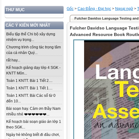
Gốc
>
Cao Đẳng - Đại học
>
Ngoại ngữ
>
THƯ MỤC
Fulcher Davidso Language Testing and
CÁC Ý KIẾN MỚI NHẤT
Fulcher Davidso Language Test
Biểu tập thể Chi bộ xây dựng
Advanced Resource Book Routle
nhiệm vụ trọng...
Chương trình công tác trọng tâm
của cá nhân Quý...
rất hay...
Kế hoạch giảng dạy lớp 4 SGK -
KNTT Môn...
Toán 1 KNTT. Bài 1 Tiết 2....
Toán 1 KNTT. Bài 1 Tiết 1....
Toán 1 KNTT. Bài Các số từ 0
đến 10...
Bài soạn hay. Cảm ơn thầy Nam
nhiều nhé ❤️❤️❤️❤️❤️❤️...
Kế hoạch bài soạn giáo án lớp 1
theo SGK...
Ngày hè không biết đi đâu chơi,