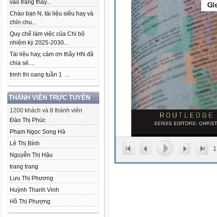
vào trang thầy...
Chào bạn N, tài liệu siêu hay và
chỉn chu...
Quy chế làm việc của Chi bộ
nhiệm kỳ 2025-2030...
Tài liệu hay, cảm ơn thầy HN đã
chia sẻ....
trinh thi oang tuần 1 ...
THÀNH VIÊN TRỰC TUYẾN
1200 khách và 8 thành viên
Đào Thị Phúc
Phạm Ngọc Song Hà
Lê Thị Bính
1
Nguyễn Thị Hậu
trang trang
Lưu Thị Phương
Huỳnh Thanh Vinh
Hồ Thị Phượng