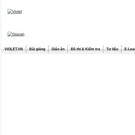
ViOLET.VN
Bài giảng
Giáo án
Đề thi & Kiểm tra
Tư liệu
E-Lea