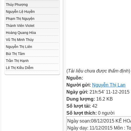
Thúy Phượng
Nguyễn Lệ Huyền
Phạm Thị Nguyện
Thành Viên Violet
Hoàng Quang Hòa
Vũ Thị Minh Thúy
Nguyễn Thị Liên
Bùi Thị Tâm
Trần Thị Hạnh
Lê Thị Kiều Diễm
(
Tài liệu chưa được thẩm định
)
Nguồn:
Người gửi:
Nguyễn Thị Lan
Ngày gửi:
21h:54' 11-12-2015
Dung lượng:
16.2 KB
Số lượt tải:
42
Số lượt thích:
0 người
Ngày soạn:08/12/2015 KẾ HO
Ngày dạy: 11/12/2015 Môn : To