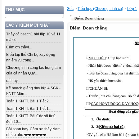
Gốc
>
Tiểu học (Chương trình cũ)
>
Lớp 1
THƯ MỤC
Điểm. Đoạn thẳng
CÁC Ý KIẾN MỚI NHẤT
Điểm. Đoạn thẳng
Thầy có bsach1 bài tập 10 và 11
mà có...
Cảm ơn thầy!...
Biểu tập thể Chi bộ xây dựng
nhiệm vụ trọng...
Chương trình công tác trọng tâm
của cá nhân Quý...
rất hay...
Kế hoạch giảng dạy lớp 4 SGK -
KNTT Môn...
Toán 1 KNTT. Bài 1 Tiết 2....
Toán 1 KNTT. Bài 1 Tiết 1....
Toán 1 KNTT. Bài Các số từ 0
đến 10...
Bài soạn hay. Cảm ơn thầy Nam
nhiều nhé ❤️❤️❤️❤️❤️❤️...