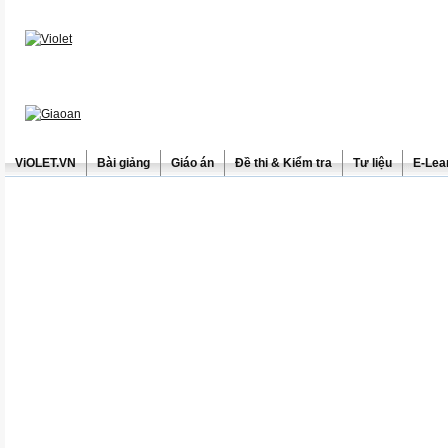
ViOLET.VN
Bài giảng
Giáo án
Đề thi & Kiểm tra
Tư liệu
E-Lea