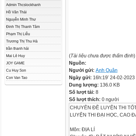
Admin Thcslockhanh
Hồ Văn Thái
Nguyễn Minh Thư
Đinh Thị Thanh Tâm
Phạm Thị Liễu
Trương Thị Thu Hà
trần thanh hải
(
Tài liệu chưa được thẩm định
)
Mai Lê Huy
Nguồn:
JOY GAME
Người gửi:
Anh Quân
Cu Huy Son
Ngày gửi:
16h:19' 24-02-2023
Con Van Tao
Dung lượng:
136.0 KB
Số lượt tải:
8
Số lượt thích:
0 người
CHUYÊN ĐỀ LUYỆN THI TỐ
LUYỆN THI ĐẠI HỌC, CAO Đ
Môn: ĐỊA LÍ