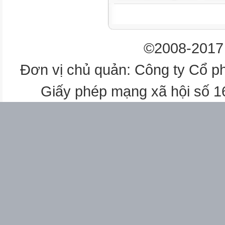
hình: khu vực địa hình đồi núi,
2. Các khu vực địa hình
©2008-2017 
2.1. Địa hình đồi núi
a.
Đơn vị chủ quản: Công ty Cổ p
Vùng núi Đông Bắc
Giấy phép mạng xã hội số 
1

Giới hạn : Vùng núi phía tả n

Chủ yếu là đồi núi thấp.