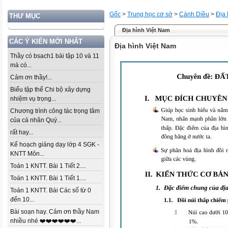
Gốc
>
Trung học cơ sở
>
Cánh Diều
>
Địa l
THƯ MỤC
Địa hình Việt Nam
CÁC Ý KIẾN MỚI NHẤT
Địa hình Việt Nam
Thầy có bsach1 bài tập 10 và 11
mà có...
Cảm ơn thầy!...
Biểu tập thể Chi bộ xây dựng
nhiệm vụ trọng...
Chương trình công tác trọng tâm
của cá nhân Quý...
rất hay...
Kế hoạch giảng dạy lớp 4 SGK -
KNTT Môn...
Toán 1 KNTT. Bài 1 Tiết 2....
Toán 1 KNTT. Bài 1 Tiết 1....
Toán 1 KNTT. Bài Các số từ 0
đến 10...
Bài soạn hay. Cảm ơn thầy Nam
nhiều nhé ❤️❤️❤️❤️❤️❤️...